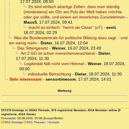
17.07.2024, 08:50
Es sind einfach abaritge Zeiten, dass man ständig
(mindestens) ein Ohr am Puls der Welt haben möchte,
oder gar sollte, und einem ein innerliches Zurücklehnen
-
MausS
,
17.07.2024, 09:41
macht es einfach: "nennt sie Cäsar" (oT)
-
eesti
,
18.07.2024, 02:29
Was die Bundeszentrale für politische Bildung dazu sagt: - und
ein wenig mehr
-
Dieter
,
16.07.2024, 12:04
Das Sittengesetz
-
Weiner
,
16.07.2024, 23:49
Art 2 GG ist schon menschenverachtend
-
Dieter
,
17.07.2024, 11:30
Legitimität fällt nicht vom Himmel
-
Weiner
,
18.07.2024,
09:00
individuelle Betrachtung
-
Dieter
,
18.07.2024, 11:30
Sehr interessant
-
sensortimecom
,
17.07.2024, 14:01
Werbung
257376 Einträge in 18363 Threads, 975 registrierte Benutzer, 4516 Benutzer online (0
registrierte, 4516 Gäste)
Forumszeit: 08.08.2026, 05:08 (Europe/Berlin)
RSS Einträge
RSS Threads
Kontakt