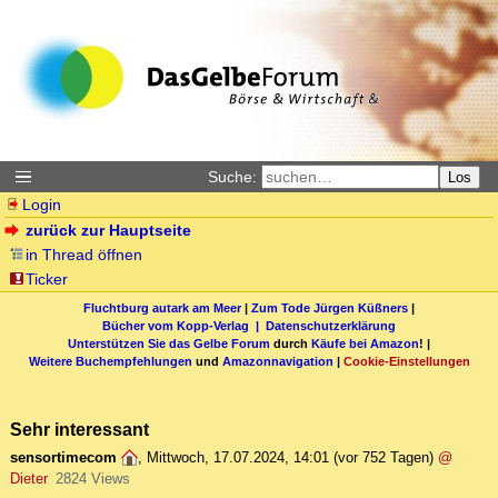
Suche:
Los
Login
zurück zur Hauptseite
in Thread öffnen
Ticker
Fluchtburg autark am Meer
|
Zum Tode Jürgen Küßners
|
Bücher vom Kopp-Verlag |
Datenschutzerklärung
Unterstützen Sie das Gelbe Forum
durch
Käufe bei Amazon
! |
Weitere Buchempfehlungen
und
Amazonnavigation
|
Cookie-Einstellungen
Sehr interessant
sensortimecom
,
Mittwoch, 17.07.2024, 14:01
(vor 752 Tagen)
@
Dieter
2824 Views