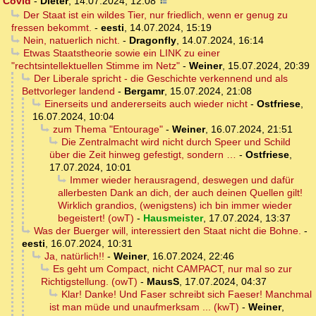
Covid
-
Dieter
,
14.07.2024, 12:08
Der Staat ist ein wildes Tier, nur friedlich, wenn er genug zu
fressen bekommt.
-
eesti
,
14.07.2024, 15:19
Nein, natuerlich nicht.
-
Dragonfly
,
14.07.2024, 16:14
Etwas Staatstheorie sowie ein LINK zu einer
"rechtsintellektuellen Stimme im Netz"
-
Weiner
,
15.07.2024, 20:39
Der Liberale spricht - die Geschichte verkennend und als
Bettvorleger landend
-
Bergamr
,
15.07.2024, 21:08
Einerseits und andererseits auch wieder nicht
-
Ostfriese
,
16.07.2024, 10:04
zum Thema "Entourage"
-
Weiner
,
16.07.2024, 21:51
Die Zentralmacht wird nicht durch Speer und Schild
über die Zeit hinweg gefestigt, sondern …
-
Ostfriese
,
17.07.2024, 10:01
Immer wieder herausragend, deswegen und dafür
allerbesten Dank an dich, der auch deinen Quellen gilt!
Wirklich grandios, (wenigstens) ich bin immer wieder
begeistert! (owT)
-
Hausmeister
,
17.07.2024, 13:37
Was der Buerger will, interessiert den Staat nicht die Bohne.
-
eesti
,
16.07.2024, 10:31
Ja, natürlich!!
-
Weiner
,
16.07.2024, 22:46
Es geht um Compact, nicht CAMPACT, nur mal so zur
Richtigstellung. (owT)
-
MausS
,
17.07.2024, 04:37
Klar! Danke! Und Faser schreibt sich Faeser! Manchmal
ist man müde und unaufmerksam ... (kwT)
-
Weiner
,