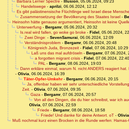
Barbara Lerner Spectre
-
Illusion
,
05.06.2024, 09:23
Handelswege
-
aprilzi
,
06.06.2024, 12:12
Es gibt palästinensische Flüchtlinge weil Israel diese Mensch
Zusammensetzung der Bevölkerung des Staates Israel
-
Be
Heinsohn hätte genauso argumentiert, Heinsohn ist keine Quel
Unterwerfung
-
Bergamr
,
05.06.2024, 20:32
Is.real wird fallen, go woke go broke
-
Fidel
,
05.06.2024, 2
Zwei Dinge:
-
SevenSamurai
,
06.06.2024, 12:09
Verständnisproblem
-
Bergamr
,
06.06.2024, 20:48
Königreich Juda, Bronzezeit
-
Fidel
,
07.06.2024, 10:29
Laß uns das mal aufdröseln
-
Bergamr
,
07.06.2024, 
a forgotten migrant crisis
-
Fidel
,
07.06.2024, 22:4
PAL
-
Bergamr
,
08.06.2024, 19:03
Dann erkläre einmal, warum N. nicht ANDERS reagiert hat. Is
-
Olivia
,
06.06.2024, 16:39
Täter-Opfer-Umkehr
-
Bergamr
,
06.06.2024, 20:15
Ja, offenbar haben wir sehr unterschiedliche Vorstellung
Zeit.
-
Olivia
,
07.06.2024, 09:35
Gaza
-
Bergamr
,
07.06.2024, 20:57
Von all den Dingen, die du hier schreibst, war ich 
Olivia
,
07.06.2024, 22:59
Friede
-
Bergamr
,
08.06.2024, 18:58
Friede! Und danke für deine Antwort. oT
-
Olivia
Muß nochmal kurz einen Brocken in die Runde werfen: Hamas-Ge