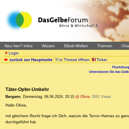
Neu hier? Infos
Wissen
Elliott-Wellen
Themen
Char
Login
zurück zur Hauptseite
in Thread öffnen
Ticker
Fluchtburg
Unterstützen Sie das Gel
Täter-Opfer-Umkehr
Bergamr
,
Donnerstag, 06.06.2024, 20:15
@ Olivia
3051 Views
Hallo Olivia,
mit gleichem Recht frage ich Dich, warum die Terror-Hamas zu genau
durchgeführt hat.