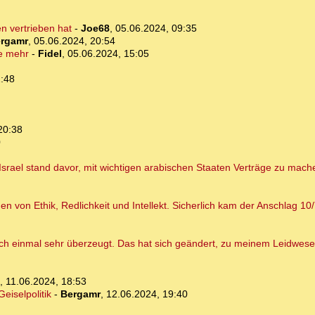
en vertrieben hat
-
Joe68
,
05.06.2024, 09:35
rgamr
,
05.06.2024, 20:54
le mehr
-
Fidel
,
05.06.2024, 15:05
2:48
20:38
0
rael stand davor, mit wichtigen arabischen Staaten Verträge zu machen.
en von Ethik, Redlichkeit und Intellekt. Sicherlich kam der Anschlag 10
auch einmal sehr überzeugt. Das hat sich geändert, zu meinem Leidwesen
,
11.06.2024, 18:53
iselpolitik
-
Bergamr
,
12.06.2024, 19:40