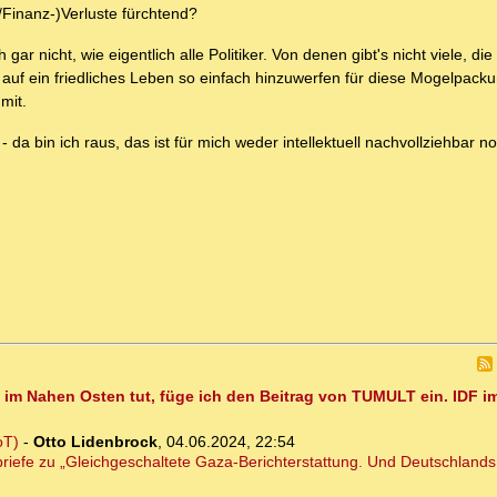
/Finanz-)Verluste fürchtend?
ar nicht, wie eigentlich alle Politiker. Von denen gibt's nicht viele, di
 auf ein friedliches Leben so einfach hinzuwerfen für diese Mogelpack
mit.
a bin ich raus, das ist für mich weder intellektuell nachvollziehbar n
m Nahen Osten tut, füge ich den Beitrag von TUMULT ein. IDF im
oT)
-
Otto Lidenbrock
,
04.06.2024, 22:54
eserbriefe zu „Gleichgeschaltete Gaza-Berichterstattung. Und Deutschlan