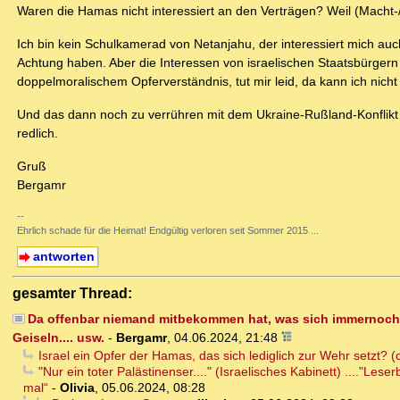
Waren die Hamas nicht interessiert an den Verträgen? Weil (Macht-
Ich bin kein Schulkamerad von Netanjahu, der interessiert mich auch g
Achtung haben. Aber die Interessen von israelischen Staatsbürgern
doppelmoralischem Opferverständnis, tut mir leid, da kann ich nicht 
Und das dann noch zu verrühren mit dem Ukraine-Rußland-Konflikt - d
redlich.
Gruß
Bergamr
--
Ehrlich schade für die Heimat! Endgültig verloren seit Sommer 2015 ...
antworten
gesamter Thread:
Da offenbar niemand mitbekommen hat, was sich immernoch i
Geiseln.... usw.
-
Bergamr
,
04.06.2024, 21:48
Israel ein Opfer der Hamas, das sich lediglich zur Wehr setzt? (
"Nur ein toter Palästinenser...." (Israelisches Kabinett) ...."L
mal“
-
Olivia
,
05.06.2024, 08:28