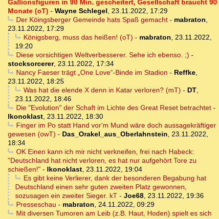
Gallionsfiguren in 90 Min. gescheitert, Gesellschaft braucht 90
Monate (oT)
-
Wayne Schlegel
,
23.11.2022, 17:29
Der Köingsberger Gemeinde hats Spaß gemacht
-
mabraton
,
23.11.2022, 17:29
Königsberg, muss das heißen! (oT)
-
mabraton
,
23.11.2022,
19:20
Diese vorsichtigen Weltverbesserer. Sehe ich ebenso. ;)
-
stocksorcerer
,
23.11.2022, 17:34
Nancy Faeser trägt „One Love“-Binde im Stadion
-
Reffke
,
23.11.2022, 18:25
Was hat die elende X denn in Katar verloren? (mT)
-
DT
,
23.11.2022, 18:46
Die "Evolution" der Schaft im Lichte des Great Reset betrachtet
-
Ikonoklast
,
23.11.2022, 18:30
Finger im Po statt Hand vor‘m Mund wäre doch aussagekräftiger
gewesen (owT)
-
Das_Orakel_aus_Oberlahnstein
,
23.11.2022,
18:34
OK Einen kann ich mir nicht verkneifen, frei nach Habeck:
"Deutschland hat nicht verloren, es hat nur aufgehört Tore zu
schießen!"
-
Ikonoklast
,
23.11.2022, 19:04
Es gibt keine Verlierer, dank der besonderen Begabung hat
Deutschland einen sehr guten zweiten Platz gewonnen,
sozusagen ein zweiter Sieger. kT
-
Joe68
,
23.11.2022, 19:36
Presseschau
-
mabraton
,
24.11.2022, 09:29
Mit diversen Tumoren am Leib (z.B. Haut, Hoden) spielt es sich