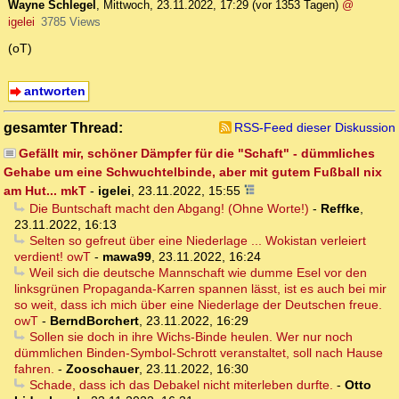
Wayne Schlegel
,
Mittwoch, 23.11.2022, 17:29
(vor 1353 Tagen)
@
igelei
3785 Views
(oT)
antworten
gesamter Thread:
RSS-Feed dieser Diskussion
Gefällt mir, schöner Dämpfer für die "Schaft" - dümmliches
Gehabe um eine Schwuchtelbinde, aber mit gutem Fußball nix
am Hut... mkT
-
igelei
,
23.11.2022, 15:55
Die Buntschaft macht den Abgang! (Ohne Worte!)
-
Reffke
,
23.11.2022, 16:13
Selten so gefreut über eine Niederlage ... Wokistan verleiert
verdient! owT
-
mawa99
,
23.11.2022, 16:24
Weil sich die deutsche Mannschaft wie dumme Esel vor den
linksgrünen Propaganda-Karren spannen lässt, ist es auch bei mir
so weit, dass ich mich über eine Niederlage der Deutschen freue.
owT
-
BerndBorchert
,
23.11.2022, 16:29
Sollen sie doch in ihre Wichs-Binde heulen. Wer nur noch
dümmlichen Binden-Symbol-Schrott veranstaltet, soll nach Hause
fahren.
-
Zooschauer
,
23.11.2022, 16:30
Schade, dass ich das Debakel nicht miterleben durfte.
-
Otto