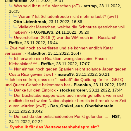
Lidenbrock
,
23.11.2022, 16:31
Was seid Ihr nur für Menschen (oT)
-
rattrap
,
23.11.2022,
16:35
Warum? Ist Schadenfreude nicht mehr erlaubt? (owT)
-
Otto Lidenbrock
,
23.11.2022, 16:36
Vielleicht Menschen, welche die Schnauze gestrichen voll
haben?
-
FOX-NEWS
,
24.11.2022, 05:20
Unvorstellbar: 2018 (!) war die WM noch in... Russland!
-
Reffke
,
23.11.2022, 16:44
Zweimal noch so verlieren und sie können endlich Katar
verlassen.
-
Kaladhor
,
23.11.2022, 16:47
Ich erwarte eine Reaktion: wenigstens eine Rasen-
Klebeaktion! ^^
-
Reffke
,
23.11.2022, 17:07
Nur einmal noch gegen Spanien reicht solange Japan gegen
Costa Rica gewinnt owT
-
mawa99
,
23.11.2022, 20:21
Ich bin so froh, dass die "...schaft" die Quittung für ihr LGBTQ-
und Queer-Gehabe bekommen hat
-
Plancius
,
23.11.2022, 16:51
Danke für den Einblick
-
stocksorcerer
,
23.11.2022, 17:44
Der Buchstabensuppe wäre auch mehr geholfen, wenn sich
endlich die schwulen Nationalspieler bereits in ihrer aktiven Zeit
outen würden (owT)
-
Das_Orakel_aus_Oberlahnstein
,
23.11.2022, 18:42
Du hast da den entscheidenden Punkt gefunden ...
-
NST
,
24.11.2022, 02:22
Symbolik für das Wertewestenhybrisprojekt?