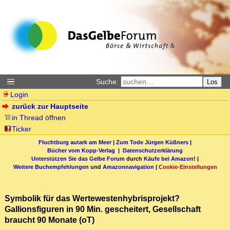
Suche:
Los
Login
zurück zur Hauptseite
in Thread öffnen
Ticker
Fluchtburg autark am Meer
|
Zum Tode Jürgen Küßners
|
Bücher vom Kopp-Verlag |
Datenschutzerklärung
Unterstützen Sie das Gelbe Forum
durch
Käufe bei Amazon
! |
Weitere Buchempfehlungen
und
Amazonnavigation
|
Cookie-Einstellungen
Symbolik für das Wertewestenhybrisprojekt?
Gallionsfiguren in 90 Min. gescheitert, Gesellschaft
braucht 90 Monate (oT)