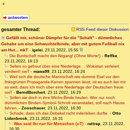
x
antworten
gesamter Thread:
RSS-Feed dieser Diskussion
Gefällt mir, schöner Dämpfer für die "Schaft" - dümmliches
Gehabe um eine Schwuchtelbinde, aber mit gutem Fußball nix
am Hut... mkT
-
igelei
,
23.11.2022, 15:55
Die Buntschaft macht den Abgang! (Ohne Worte!)
-
Reffke
,
23.11.2022, 16:13
Selten so gefreut über eine Niederlage ... Wokistan verleiert
verdient! owT
-
mawa99
,
23.11.2022, 16:24
Weil sich die deutsche Mannschaft wie dumme Esel vor den
linksgrünen Propaganda-Karren spannen lässt, ist es auch bei mir
so weit, dass ich mich über eine Niederlage der Deutschen freue.
owT
-
BerndBorchert
,
23.11.2022, 16:29
Sollen sie doch in ihre Wichs-Binde heulen. Wer nur noch
dümmlichen Binden-Symbol-Schrott veranstaltet, soll nach Hause
fahren.
-
Zooschauer
,
23.11.2022, 16:30
Schade, dass ich das Debakel nicht miterleben durfte.
-
Otto
Lidenbrock
,
23.11.2022, 16:31
Was seid Ihr nur für Menschen (oT)
-
rattrap
,
23.11.2022,
16:35