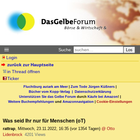
Suche:
Los
Login
zurück zur Hauptseite
in Thread öffnen
Ticker
Fluchtburg autark am Meer
|
Zum Tode Jürgen Küßners
|
Bücher vom Kopp-Verlag |
Datenschutzerklärung
Unterstützen Sie das Gelbe Forum
durch
Käufe bei Amazon
! |
Weitere Buchempfehlungen
und
Amazonnavigation
|
Cookie-Einstellungen
Was seid Ihr nur für Menschen (oT)
rattrap
,
Mittwoch, 23.11.2022, 16:35
(vor 1354 Tagen)
@ Otto
Lidenbrock
4201 Views