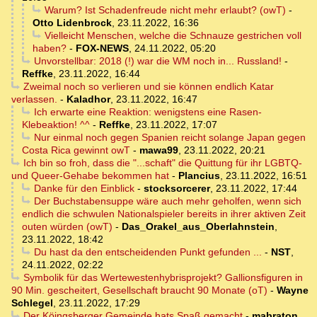
Warum? Ist Schadenfreude nicht mehr erlaubt? (owT)
-
Otto Lidenbrock
,
23.11.2022, 16:36
Vielleicht Menschen, welche die Schnauze gestrichen voll
haben?
-
FOX-NEWS
,
24.11.2022, 05:20
Unvorstellbar: 2018 (!) war die WM noch in... Russland!
-
Reffke
,
23.11.2022, 16:44
Zweimal noch so verlieren und sie können endlich Katar
verlassen.
-
Kaladhor
,
23.11.2022, 16:47
Ich erwarte eine Reaktion: wenigstens eine Rasen-
Klebeaktion! ^^
-
Reffke
,
23.11.2022, 17:07
Nur einmal noch gegen Spanien reicht solange Japan gegen
Costa Rica gewinnt owT
-
mawa99
,
23.11.2022, 20:21
Ich bin so froh, dass die "...schaft" die Quittung für ihr LGBTQ-
und Queer-Gehabe bekommen hat
-
Plancius
,
23.11.2022, 16:51
Danke für den Einblick
-
stocksorcerer
,
23.11.2022, 17:44
Der Buchstabensuppe wäre auch mehr geholfen, wenn sich
endlich die schwulen Nationalspieler bereits in ihrer aktiven Zeit
outen würden (owT)
-
Das_Orakel_aus_Oberlahnstein
,
23.11.2022, 18:42
Du hast da den entscheidenden Punkt gefunden ...
-
NST
,
24.11.2022, 02:22
Symbolik für das Wertewestenhybrisprojekt? Gallionsfiguren in
90 Min. gescheitert, Gesellschaft braucht 90 Monate (oT)
-
Wayne
Schlegel
,
23.11.2022, 17:29
Der Köingsberger Gemeinde hats Spaß gemacht
-
mabraton
,