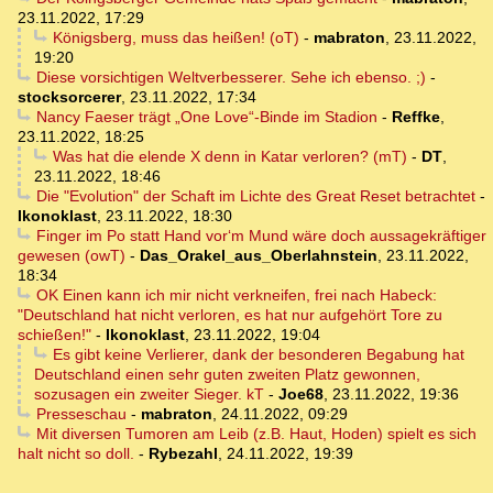
23.11.2022, 17:29
Königsberg, muss das heißen! (oT)
-
mabraton
,
23.11.2022,
19:20
Diese vorsichtigen Weltverbesserer. Sehe ich ebenso. ;)
-
stocksorcerer
,
23.11.2022, 17:34
Nancy Faeser trägt „One Love“-Binde im Stadion
-
Reffke
,
23.11.2022, 18:25
Was hat die elende X denn in Katar verloren? (mT)
-
DT
,
23.11.2022, 18:46
Die "Evolution" der Schaft im Lichte des Great Reset betrachtet
-
Ikonoklast
,
23.11.2022, 18:30
Finger im Po statt Hand vor‘m Mund wäre doch aussagekräftiger
gewesen (owT)
-
Das_Orakel_aus_Oberlahnstein
,
23.11.2022,
18:34
OK Einen kann ich mir nicht verkneifen, frei nach Habeck:
"Deutschland hat nicht verloren, es hat nur aufgehört Tore zu
schießen!"
-
Ikonoklast
,
23.11.2022, 19:04
Es gibt keine Verlierer, dank der besonderen Begabung hat
Deutschland einen sehr guten zweiten Platz gewonnen,
sozusagen ein zweiter Sieger. kT
-
Joe68
,
23.11.2022, 19:36
Presseschau
-
mabraton
,
24.11.2022, 09:29
Mit diversen Tumoren am Leib (z.B. Haut, Hoden) spielt es sich
halt nicht so doll.
-
Rybezahl
,
24.11.2022, 19:39