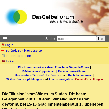
Suche:
Los
Login
zurück zur Hauptseite
in Thread öffnen
Ticker
Fluchtburg autark am Meer
|
Zum Tode Jürgen Küßners
|
Bücher vom Kopp-Verlag |
Datenschutzerklärung
Unterstützen Sie das Gelbe Forum
durch
Käufe bei Amazon
! |
Weitere Buchempfehlungen
und
Amazonnavigation
|
Cookie-Einstellungen
Die "Illusion" vom Winter im Süden. Die beste
Gelegenheit, gut zu frieren. Wir sind nicht daran
gewöhnt, bei 15-16 Grad Innentemperatur zu überleben,