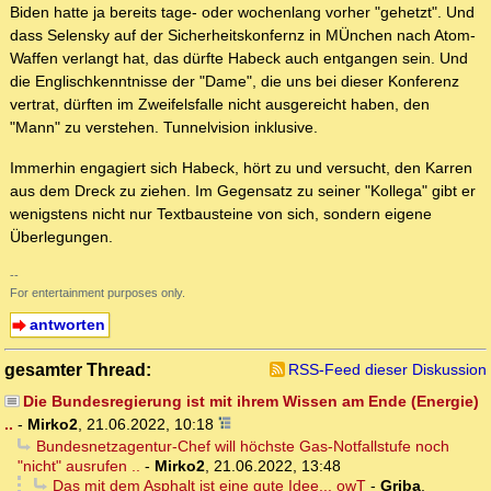
Biden hatte ja bereits tage- oder wochenlang vorher "gehetzt". Und
dass Selensky auf der Sicherheitskonfernz in MÜnchen nach Atom-
Waffen verlangt hat, das dürfte Habeck auch entgangen sein. Und
die Englischkenntnisse der "Dame", die uns bei dieser Konferenz
vertrat, dürften im Zweifelsfalle nicht ausgereicht haben, den
"Mann" zu verstehen. Tunnelvision inklusive.
Immerhin engagiert sich Habeck, hört zu und versucht, den Karren
aus dem Dreck zu ziehen. Im Gegensatz zu seiner "Kollega" gibt er
wenigstens nicht nur Textbausteine von sich, sondern eigene
Überlegungen.
--
For entertainment purposes only.
antworten
gesamter Thread:
RSS-Feed dieser Diskussion
Die Bundesregierung ist mit ihrem Wissen am Ende (Energie)
..
-
Mirko2
,
21.06.2022, 10:18
Bundesnetzagentur-Chef will höchste Gas-Notfallstufe noch
"nicht" ausrufen ..
-
Mirko2
,
21.06.2022, 13:48
Das mit dem Asphalt ist eine gute Idee... owT
-
Griba
,