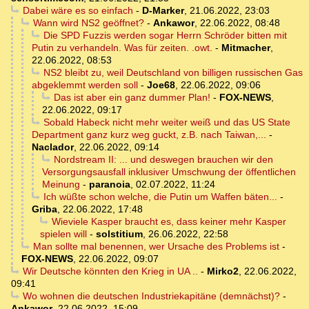
Dabei wäre es so einfach
-
D-Marker
,
21.06.2022, 23:03
Wann wird NS2 geöffnet?
-
Ankawor
,
22.06.2022, 08:48
Die SPD Fuzzis werden sogar Herrn Schröder bitten mit
Putin zu verhandeln. Was für zeiten. .owt.
-
Mitmacher
,
22.06.2022, 08:53
NS2 bleibt zu, weil Deutschland von billigen russischen Gas
abgeklemmt werden soll
-
Joe68
,
22.06.2022, 09:06
Das ist aber ein ganz dummer Plan!
-
FOX-NEWS
,
22.06.2022, 09:17
Sobald Habeck nicht mehr weiter weiß und das US State
Department ganz kurz weg guckt, z.B. nach Taiwan,...
-
Naclador
,
22.06.2022, 09:14
Nordstream II: ... und deswegen brauchen wir den
Versorgungsausfall inklusiver Umschwung der öffentlichen
Meinung
-
paranoia
,
02.07.2022, 11:24
Ich wüßte schon welche, die Putin um Waffen bäten...
-
Griba
,
22.06.2022, 17:48
Wieviele Kasper braucht es, dass keiner mehr Kasper
spielen will
-
solstitium
,
26.06.2022, 22:58
Man sollte mal benennen, wer Ursache des Problems ist
-
FOX-NEWS
,
22.06.2022, 09:07
Wir Deutsche könnten den Krieg in UA ..
-
Mirko2
,
22.06.2022,
09:41
Wo wohnen die deutschen Industriekapitäne (demnächst)?
-
Ankawor
,
22.06.2022, 15:09