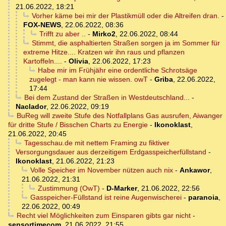
21.06.2022, 18:21
Vorher käme bei mir der Plastikmüll oder die Altreifen dran.
-
FOX-NEWS
,
22.06.2022, 08:36
Trifft zu aber ..
-
Mirko2
,
22.06.2022, 08:44
Stimmt, die asphaltierten Straßen sorgen ja im Sommer für
extreme Hitze.... Kratzen wir ihn raus und pflanzen
Kartoffeln....
-
Olivia
,
22.06.2022, 17:23
Habe mir im Frühjähr eine ordentliche Schrotsäge
zugelegt - man kann nie wissen. owT
-
Griba
,
22.06.2022,
17:44
Bei dem Zustand der Straßen in Westdeutschland...
-
Naclador
,
22.06.2022, 09:19
BuReg will zweite Stufe des Notfallplans Gas ausrufen, Aiwanger
für dritte Stufe / Bisschen Charts zu Energie
-
Ikonoklast
,
21.06.2022, 20:45
Tagesschau.de mit nettem Framing zu fiktiver
Versorgungsdauer aus derzeitigem Erdgasspeicherfüllstand
-
Ikonoklast
,
21.06.2022, 21:23
Volle Speicher im November nützen auch nix
-
Ankawor
,
21.06.2022, 21:31
Zustimmung (OwT)
-
D-Marker
,
21.06.2022, 22:56
Gasspeicher-Füllstand ist reine Augenwischerei
-
paranoia
,
22.06.2022, 00:49
Recht viel Möglichkeiten zum Einsparen gibts gar nicht
-
sensortimecom
,
21.06.2022, 21:55