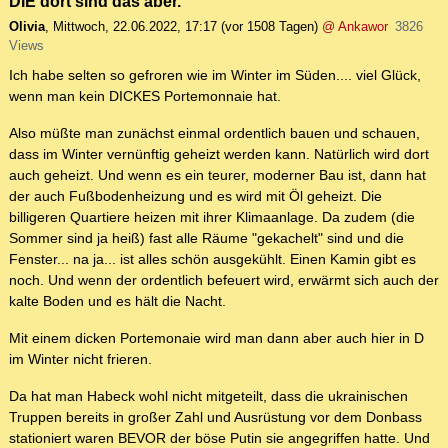
DIE dort sind das aber.
Olivia
,
Mittwoch, 22.06.2022, 17:17
(vor 1508 Tagen)
@ Ankawor
3826
Views
Ich habe selten so gefroren wie im Winter im Süden.... viel Glück,
wenn man kein DICKES Portemonnaie hat.
Also müßte man zunächst einmal ordentlich bauen und schauen,
dass im Winter vernünftig geheizt werden kann. Natürlich wird dort
auch geheizt. Und wenn es ein teurer, moderner Bau ist, dann hat
der auch Fußbodenheizung und es wird mit Öl geheizt. Die
billigeren Quartiere heizen mit ihrer Klimaanlage. Da zudem (die
Sommer sind ja heiß) fast alle Räume "gekachelt" sind und die
Fenster... na ja... ist alles schön ausgekühlt. Einen Kamin gibt es
noch. Und wenn der ordentlich befeuert wird, erwärmt sich auch der
kalte Boden und es hält die Nacht.
Mit einem dicken Portemonaie wird man dann aber auch hier in D
im Winter nicht frieren.
Da hat man Habeck wohl nicht mitgeteilt, dass die ukrainischen
Truppen bereits in großer Zahl und Ausrüstung vor dem Donbass
stationiert waren BEVOR der böse Putin sie angegriffen hatte. Und