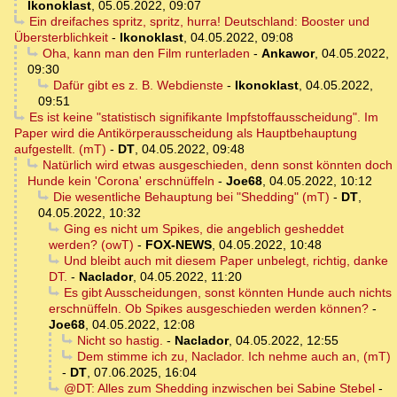
Ikonoklast
,
05.05.2022, 09:07
Ein dreifaches spritz, spritz, hurra! Deutschland: Booster und
Übersterblichkeit
-
Ikonoklast
,
04.05.2022, 09:08
Oha, kann man den Film runterladen
-
Ankawor
,
04.05.2022,
09:30
Dafür gibt es z. B. Webdienste
-
Ikonoklast
,
04.05.2022,
09:51
Es ist keine "statistisch signifikante Impfstoffausscheidung". Im
Paper wird die Antikörperausscheidung als Hauptbehauptung
aufgestellt. (mT)
-
DT
,
04.05.2022, 09:48
Natürlich wird etwas ausgeschieden, denn sonst könnten doch
Hunde kein 'Corona' erschnüffeln
-
Joe68
,
04.05.2022, 10:12
Die wesentliche Behauptung bei "Shedding" (mT)
-
DT
,
04.05.2022, 10:32
Ging es nicht um Spikes, die angeblich gesheddet
werden? (owT)
-
FOX-NEWS
,
04.05.2022, 10:48
Und bleibt auch mit diesem Paper unbelegt, richtig, danke
DT.
-
Naclador
,
04.05.2022, 11:20
Es gibt Ausscheidungen, sonst könnten Hunde auch nichts
erschnüffeln. Ob Spikes ausgeschieden werden können?
-
Joe68
,
04.05.2022, 12:08
Nicht so hastig.
-
Naclador
,
04.05.2022, 12:55
Dem stimme ich zu, Naclador. Ich nehme auch an, (mT)
-
DT
,
07.06.2025, 16:04
@DT: Alles zum Shedding inzwischen bei Sabine Stebel
-