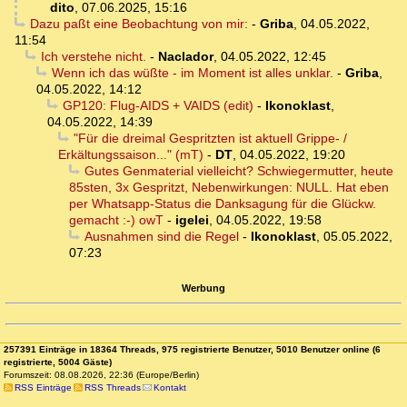
dito
,
07.06.2025, 15:16
Dazu paßt eine Beobachtung von mir:
-
Griba
,
04.05.2022,
11:54
Ich verstehe nicht.
-
Naclador
,
04.05.2022, 12:45
Wenn ich das wüßte - im Moment ist alles unklar.
-
Griba
,
04.05.2022, 14:12
GP120: Flug-AIDS + VAIDS (edit)
-
Ikonoklast
,
04.05.2022, 14:39
"Für die dreimal Gespritzten ist aktuell Grippe- /
Erkältungssaison..." (mT)
-
DT
,
04.05.2022, 19:20
Gutes Genmaterial vielleicht? Schwiegermutter, heute
85sten, 3x Gespritzt, Nebenwirkungen: NULL. Hat eben
per Whatsapp-Status die Danksagung für die Glückw.
gemacht :-) owT
-
igelei
,
04.05.2022, 19:58
Ausnahmen sind die Regel
-
Ikonoklast
,
05.05.2022,
07:23
Werbung
257391 Einträge in 18364 Threads, 975 registrierte Benutzer, 5010 Benutzer online (6
registrierte, 5004 Gäste)
Forumszeit: 08.08.2026, 22:36 (Europe/Berlin)
RSS Einträge
RSS Threads
Kontakt