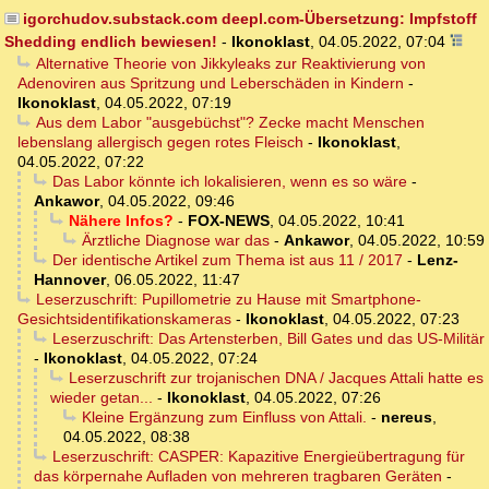
igorchudov.substack.com deepl.com-Übersetzung: Impfstoff
Shedding endlich bewiesen!
-
Ikonoklast
,
04.05.2022, 07:04
Alternative Theorie von Jikkyleaks zur Reaktivierung von
Adenoviren aus Spritzung und Leberschäden in Kindern
-
Ikonoklast
,
04.05.2022, 07:19
Aus dem Labor "ausgebüchst"? Zecke macht Menschen
lebenslang allergisch gegen rotes Fleisch
-
Ikonoklast
,
04.05.2022, 07:22
Das Labor könnte ich lokalisieren, wenn es so wäre
-
Ankawor
,
04.05.2022, 09:46
Nähere Infos?
-
FOX-NEWS
,
04.05.2022, 10:41
Ärztliche Diagnose war das
-
Ankawor
,
04.05.2022, 10:59
Der identische Artikel zum Thema ist aus 11 / 2017
-
Lenz-
Hannover
,
06.05.2022, 11:47
Leserzuschrift: Pupillometrie zu Hause mit Smartphone-
Gesichtsidentifikationskameras
-
Ikonoklast
,
04.05.2022, 07:23
Leserzuschrift: Das Artensterben, Bill Gates und das US-Militär
-
Ikonoklast
,
04.05.2022, 07:24
Leserzuschrift zur trojanischen DNA / Jacques Attali hatte es
wieder getan...
-
Ikonoklast
,
04.05.2022, 07:26
Kleine Ergänzung zum Einfluss von Attali.
-
nereus
,
04.05.2022, 08:38
Leserzuschrift: CASPER: Kapazitive Energieübertragung für
das körpernahe Aufladen von mehreren tragbaren Geräten
-