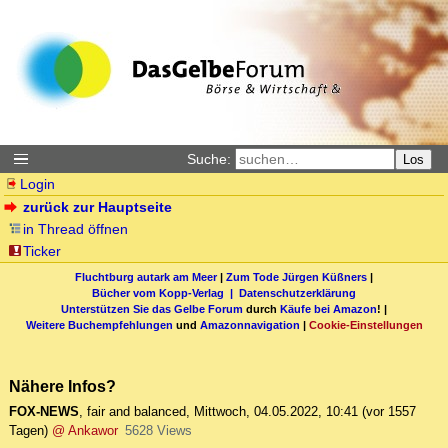
Suche:
Los
Login
zurück zur Hauptseite
in Thread öffnen
Ticker
Fluchtburg autark am Meer
|
Zum Tode Jürgen Küßners
|
Bücher vom Kopp-Verlag |
Datenschutzerklärung
Unterstützen Sie das Gelbe Forum
durch
Käufe bei Amazon
! |
Weitere Buchempfehlungen
und
Amazonnavigation
|
Cookie-Einstellungen
Nähere Infos?
FOX-NEWS
,
fair and balanced
,
Mittwoch, 04.05.2022, 10:41
(vor 1557
Tagen)
@ Ankawor
5628 Views