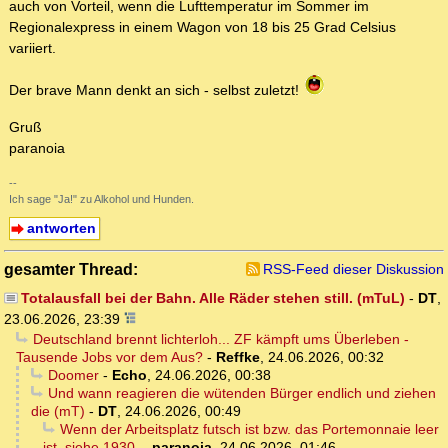
auch von Vorteil, wenn die Lufttemperatur im Sommer im
Regionalexpress in einem Wagon von 18 bis 25 Grad Celsius
variiert.
Der brave Mann denkt an sich - selbst zuletzt!
Gruß
paranoia
--
Ich sage "Ja!" zu Alkohol und Hunden.
antworten
gesamter Thread:
RSS-Feed dieser Diskussion
Totalausfall bei der Bahn. Alle Räder stehen still. (mTuL)
-
DT
,
23.06.2026, 23:39
Deutschland brennt lichterloh... ZF kämpft ums Überleben -
Tausende Jobs vor dem Aus?
-
Reffke
,
24.06.2026, 00:32
Doomer
-
Echo
,
24.06.2026, 00:38
Und wann reagieren die wütenden Bürger endlich und ziehen
die (mT)
-
DT
,
24.06.2026, 00:49
Wenn der Arbeitsplatz futsch ist bzw. das Portemonnaie leer
ist, siehe 1930.
-
paranoia
,
24.06.2026, 01:46