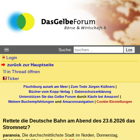
Suche:
Los
Login
zurück zur Hauptseite
in Thread öffnen
Ticker
Fluchtburg autark am Meer
|
Zum Tode Jürgen Küßners
|
Bücher vom Kopp-Verlag |
Datenschutzerklärung
Unterstützen Sie das Gelbe Forum
durch
Käufe bei Amazon
! |
Weitere Buchempfehlungen
und
Amazonnavigation
|
Cookie-Einstellungen
Rettete die Deutsche Bahn am Abend des 23.6.2026 das
Stromnetz?
paranoia
,
Die durchschnittlichste Stadt im Norden
,
Donnerstag,