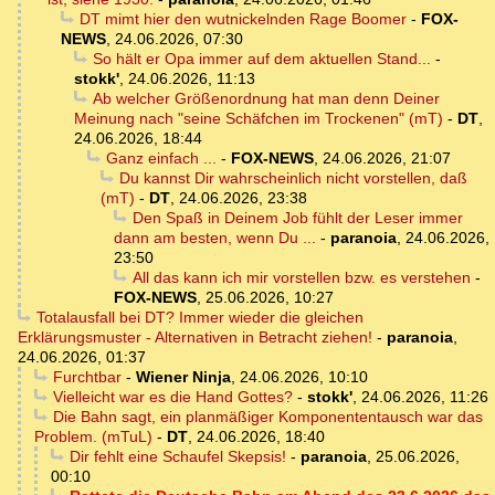
DT mimt hier den wutnickelnden Rage Boomer
-
FOX-
NEWS
,
24.06.2026, 07:30
So hält er Opa immer auf dem aktuellen Stand...
-
stokk'
,
24.06.2026, 11:13
Ab welcher Größenordnung hat man denn Deiner
Meinung nach "seine Schäfchen im Trockenen" (mT)
-
DT
,
24.06.2026, 18:44
Ganz einfach ...
-
FOX-NEWS
,
24.06.2026, 21:07
Du kannst Dir wahrscheinlich nicht vorstellen, daß
(mT)
-
DT
,
24.06.2026, 23:38
Den Spaß in Deinem Job fühlt der Leser immer
dann am besten, wenn Du ...
-
paranoia
,
24.06.2026,
23:50
All das kann ich mir vorstellen bzw. es verstehen
-
FOX-NEWS
,
25.06.2026, 10:27
Totalausfall bei DT? Immer wieder die gleichen
Erklärungsmuster - Alternativen in Betracht ziehen!
-
paranoia
,
24.06.2026, 01:37
Furchtbar
-
Wiener Ninja
,
24.06.2026, 10:10
Vielleicht war es die Hand Gottes?
-
stokk'
,
24.06.2026, 11:26
Die Bahn sagt, ein planmäßiger Komponententausch war das
Problem. (mTuL)
-
DT
,
24.06.2026, 18:40
Dir fehlt eine Schaufel Skepsis!
-
paranoia
,
25.06.2026,
00:10