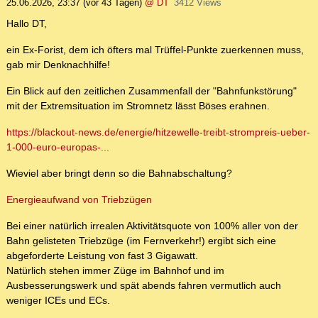
25.06.2026, 23:37
(vor 43 Tagen)
@ DT
3412 Views
Hallo DT,
ein Ex-Forist, dem ich öfters mal Trüffel-Punkte zuerkennen muss,
gab mir Denknachhilfe!
Ein Blick auf den zeitlichen Zusammenfall der "Bahnfunkstörung"
mit der Extremsituation im Stromnetz lässt Böses erahnen.
https://blackout-news.de/energie/hitzewelle-treibt-strompreis-ueber-
1-000-euro-europas-...
Wieviel aber bringt denn so die Bahnabschaltung?
Energieaufwand von Triebzügen
Bei einer natürlich irrealen Aktivitätsquote von 100% aller von der
Bahn gelisteten Triebzüge (im Fernverkehr!) ergibt sich eine
abgeforderte Leistung von fast 3 Gigawatt.
Natürlich stehen immer Züge im Bahnhof und im
Ausbesserungswerk und spät abends fahren vermutlich auch
weniger ICEs und ECs.