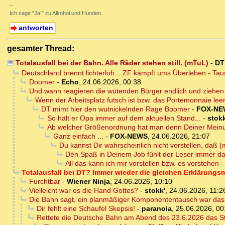
--
Ich sage "Ja!" zu Alkohol und Hunden.
antworten
gesamter Thread:
Totalausfall bei der Bahn. Alle Räder stehen still. (mTuL)
-
DT
Deutschland brennt lichterloh... ZF kämpft ums Überleben - T
Doomer
-
Echo
,
24.06.2026, 00:38
Und wann reagieren die wütenden Bürger endlich und ziehen
Wenn der Arbeitsplatz futsch ist bzw. das Portemonnaie leer 
DT mimt hier den wutnickelnden Rage Boomer
-
FOX-NE
So hält er Opa immer auf dem aktuellen Stand...
-
stokk
Ab welcher Größenordnung hat man denn Deiner Meinu
Ganz einfach ...
-
FOX-NEWS
,
24.06.2026, 21:07
Du kannst Dir wahrscheinlich nicht vorstellen, daß 
Den Spaß in Deinem Job fühlt der Leser immer da
All das kann ich mir vorstellen bzw. es verstehen
Totalausfall bei DT? Immer wieder die gleichen Erklärungsmu
Furchtbar
-
Wiener Ninja
,
24.06.2026, 10:10
Vielleicht war es die Hand Gottes?
-
stokk'
,
24.06.2026, 11:2
Die Bahn sagt, ein planmäßiger Komponententausch war das
Dir fehlt eine Schaufel Skepsis!
-
paranoia
,
25.06.2026, 00
Rettete die Deutsche Bahn am Abend des 23.6.2026 das S