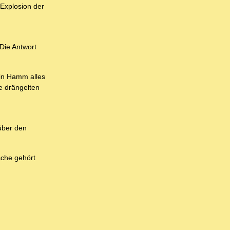
Explosion der
Die Antwort
 in Hamm alles
e drängelten
über den
sche gehört