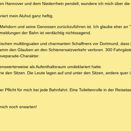
hen Hannover und dem Niederrhein pendelt, wundere ich mich über die 
riert mein Aluhut ganz heftig.
 Mehdorn und seine Genossen zurückzuführen ist. Ich glaube eher an "
gsmeldungen der Bahn ist verdächtig nichtssagend.
nischen multilingualen und charmanten Schaffners vor Dortmund, dass
n Hamm den Glauben an den Schienersatzverkehr verloren. 300 Fahrgäst
Loveparade-Charakter.
enswerterweise als Aufenthaltsraum umdeklariert hatte.
e den Sitzen. Die Leute lagen auf und unter den Sitzen, andere quer 
licht für mich bei jede Bahnfahrt. Eine Toilettenrolle in der Reiseta
 mich noch erwarten!