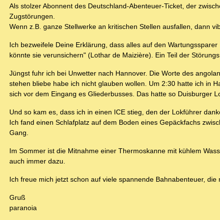
Als stolzer Abonnent des Deutschland-Abenteuer-Ticket, der zwisc
Zugstörungen.
Wenn z.B. ganze Stellwerke an kritischen Stellen ausfallen, dann vib
Ich bezweifele Deine Erklärung, dass alles auf den Wartungssparer
könnte sie verunsichern" (Lothar de Maizière). Ein Teil der Störun
Jüngst fuhr ich bei Unwetter nach Hannover. Die Worte des angola
stehen bliebe habe ich nicht glauben wollen. Um 2:30 hatte ich i
sich vor dem Eingang es Gliederbusses. Das hatte so Duisburger 
Und so kam es, dass ich in einen ICE stieg, den der Lokführer dank
Ich fand einen Schlafplatz auf dem Boden eines Gepäckfachs zwisch
Gang.
Im Sommer ist die Mitnahme einer Thermoskanne mit kühlem Wasser Pf
auch immer dazu.
Ich freue mich jetzt schon auf viele spannende Bahnabenteuer, die
Gruß
paranoia