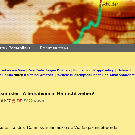
ts / Börsenlinks
Forumsarchive
 autark am Meer
|
Zum Tode Jürgen Küßners
|
Bücher vom Kopp-Verlag |
Datenschut
be Forum
durch
Käufe bei Amazon
! |
Weitere Buchempfehlungen
und
Amazonnavigat
smuster - Alternativen in Betracht ziehen!
 01:37
@ DT
5022 Views
 unseres Landes. Da muss keine nukleare Waffe gezündet werden.