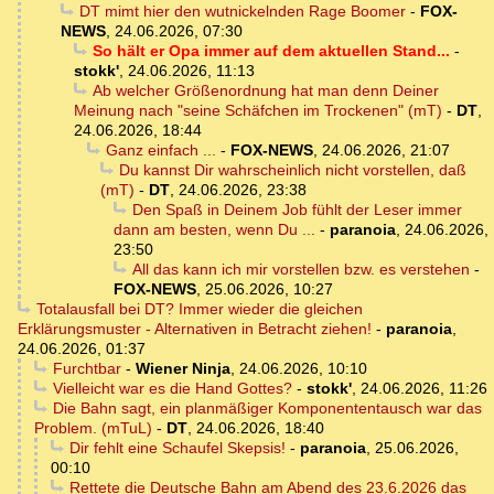
DT mimt hier den wutnickelnden Rage Boomer
-
FOX-
NEWS
,
24.06.2026, 07:30
So hält er Opa immer auf dem aktuellen Stand...
-
stokk'
,
24.06.2026, 11:13
Ab welcher Größenordnung hat man denn Deiner
Meinung nach "seine Schäfchen im Trockenen" (mT)
-
DT
,
24.06.2026, 18:44
Ganz einfach ...
-
FOX-NEWS
,
24.06.2026, 21:07
Du kannst Dir wahrscheinlich nicht vorstellen, daß
(mT)
-
DT
,
24.06.2026, 23:38
Den Spaß in Deinem Job fühlt der Leser immer
dann am besten, wenn Du ...
-
paranoia
,
24.06.2026,
23:50
All das kann ich mir vorstellen bzw. es verstehen
-
FOX-NEWS
,
25.06.2026, 10:27
Totalausfall bei DT? Immer wieder die gleichen
Erklärungsmuster - Alternativen in Betracht ziehen!
-
paranoia
,
24.06.2026, 01:37
Furchtbar
-
Wiener Ninja
,
24.06.2026, 10:10
Vielleicht war es die Hand Gottes?
-
stokk'
,
24.06.2026, 11:26
Die Bahn sagt, ein planmäßiger Komponententausch war das
Problem. (mTuL)
-
DT
,
24.06.2026, 18:40
Dir fehlt eine Schaufel Skepsis!
-
paranoia
,
25.06.2026,
00:10
Rettete die Deutsche Bahn am Abend des 23.6.2026 das