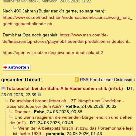
bearbeitet von stokk', Mittwoch, 24.06.2026, 11:22
Nach 400 Jahren (Butler trank´s gerne, so sagt man):
https://www.ndr.de/nachrichten/niedersachsen/braunschweig_harz_
goettingen/anhaltende-ab...
Damit hat Opa noch gespielt:
https://www.msn.com/de-
de/finanzen/top-stories/playmobil-beendet-produktion-in-deutschl...
https://egon-w-kreutzer.de/jobwunder-deutschland-2
antworten
gesamter Thread:
RSS-Feed dieser Diskussion
Totalausfall bei der Bahn. Alle Räder stehen still. (mTuL)
-
DT
,
23.06.2026, 23:39
Deutschland brennt lichterloh... ZF kämpft ums Überleben -
Tausende Jobs vor dem Aus?
-
Reffke
,
24.06.2026, 00:32
Doomer
-
Echo
,
24.06.2026, 00:38
Und wann reagieren die wütenden Bürger endlich und ziehen
die (mT)
-
DT
,
24.06.2026, 00:49
Wenn der Arbeitsplatz futsch ist bzw. das Portemonnaie leer
ist, siehe 1930.
-
paranoia
,
24.06.2026, 01:46