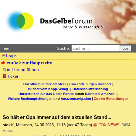
Suche:
Los
Login
zurück zur Hauptseite
in Thread öffnen
Ticker
Fluchtburg autark am Meer
|
Zum Tode Jürgen Küßners
|
Bücher vom Kopp-Verlag |
Datenschutzerklärung
Unterstützen Sie das Gelbe Forum
durch
Käufe bei Amazon
! |
Weitere Buchempfehlungen
und
Amazonnavigation
|
Cookie-Einstellungen
So hält er Opa immer auf dem aktuellen Stand...
stokk'
,
Mittwoch, 24.06.2026, 11:13
(vor 47 Tagen)
@ FOX-NEWS
3494
Views