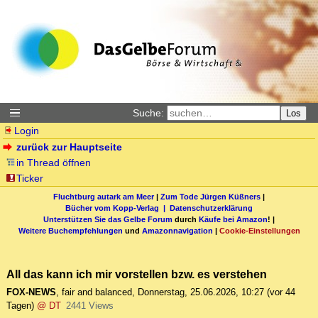
Suche:
Los
Login
zurück zur Hauptseite
in Thread öffnen
Ticker
Fluchtburg autark am Meer
|
Zum Tode Jürgen Küßners
|
Bücher vom Kopp-Verlag |
Datenschutzerklärung
Unterstützen Sie das Gelbe Forum
durch
Käufe bei Amazon
! |
Weitere Buchempfehlungen
und
Amazonnavigation
|
Cookie-Einstellungen
All das kann ich mir vorstellen bzw. es verstehen
FOX-NEWS
,
fair and balanced
,
Donnerstag, 25.06.2026, 10:27
(vor 44
Tagen)
@ DT
2441 Views