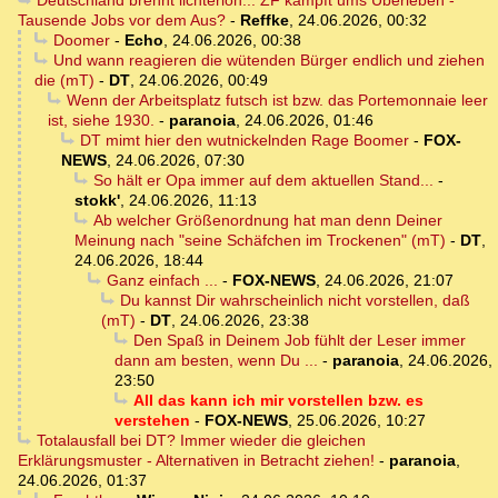
Tausende Jobs vor dem Aus?
-
Reffke
,
24.06.2026, 00:32
Doomer
-
Echo
,
24.06.2026, 00:38
Und wann reagieren die wütenden Bürger endlich und ziehen
die (mT)
-
DT
,
24.06.2026, 00:49
Wenn der Arbeitsplatz futsch ist bzw. das Portemonnaie leer
ist, siehe 1930.
-
paranoia
,
24.06.2026, 01:46
DT mimt hier den wutnickelnden Rage Boomer
-
FOX-
NEWS
,
24.06.2026, 07:30
So hält er Opa immer auf dem aktuellen Stand...
-
stokk'
,
24.06.2026, 11:13
Ab welcher Größenordnung hat man denn Deiner
Meinung nach "seine Schäfchen im Trockenen" (mT)
-
DT
,
24.06.2026, 18:44
Ganz einfach ...
-
FOX-NEWS
,
24.06.2026, 21:07
Du kannst Dir wahrscheinlich nicht vorstellen, daß
(mT)
-
DT
,
24.06.2026, 23:38
Den Spaß in Deinem Job fühlt der Leser immer
dann am besten, wenn Du ...
-
paranoia
,
24.06.2026,
23:50
All das kann ich mir vorstellen bzw. es
verstehen
-
FOX-NEWS
,
25.06.2026, 10:27
Totalausfall bei DT? Immer wieder die gleichen
Erklärungsmuster - Alternativen in Betracht ziehen!
-
paranoia
,
24.06.2026, 01:37