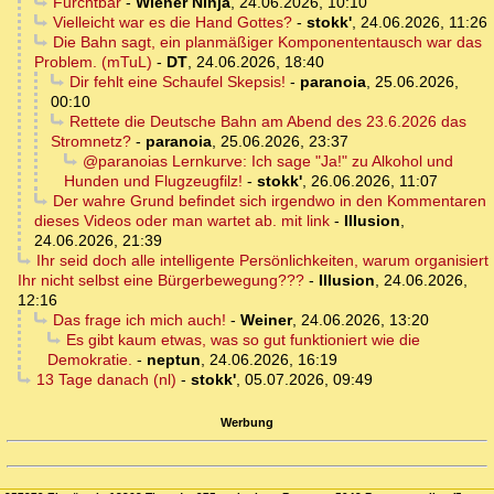
Furchtbar
-
Wiener Ninja
,
24.06.2026, 10:10
Vielleicht war es die Hand Gottes?
-
stokk'
,
24.06.2026, 11:26
Die Bahn sagt, ein planmäßiger Komponententausch war das
Problem. (mTuL)
-
DT
,
24.06.2026, 18:40
Dir fehlt eine Schaufel Skepsis!
-
paranoia
,
25.06.2026,
00:10
Rettete die Deutsche Bahn am Abend des 23.6.2026 das
Stromnetz?
-
paranoia
,
25.06.2026, 23:37
@paranoias Lernkurve: Ich sage "Ja!" zu Alkohol und
Hunden und Flugzeugfilz!
-
stokk'
,
26.06.2026, 11:07
Der wahre Grund befindet sich irgendwo in den Kommentaren
dieses Videos oder man wartet ab. mit link
-
Illusion
,
24.06.2026, 21:39
Ihr seid doch alle intelligente Persönlichkeiten, warum organisiert
Ihr nicht selbst eine Bürgerbewegung???
-
Illusion
,
24.06.2026,
12:16
Das frage ich mich auch!
-
Weiner
,
24.06.2026, 13:20
Es gibt kaum etwas, was so gut funktioniert wie die
Demokratie.
-
neptun
,
24.06.2026, 16:19
13 Tage danach (nl)
-
stokk'
,
05.07.2026, 09:49
Werbung