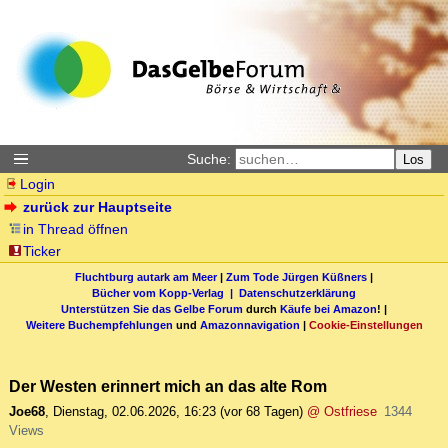
Suche:
Los
Login
zurück zur Hauptseite
in Thread öffnen
Ticker
Fluchtburg autark am Meer
|
Zum Tode Jürgen Küßners
|
Bücher vom Kopp-Verlag |
Datenschutzerklärung
Unterstützen Sie das Gelbe Forum
durch
Käufe bei Amazon
! |
Weitere Buchempfehlungen
und
Amazonnavigation
|
Cookie-Einstellungen
Der Westen erinnert mich an das alte Rom
Joe68
,
Dienstag, 02.06.2026, 16:23
(vor 68 Tagen)
@ Ostfriese
1344
Views