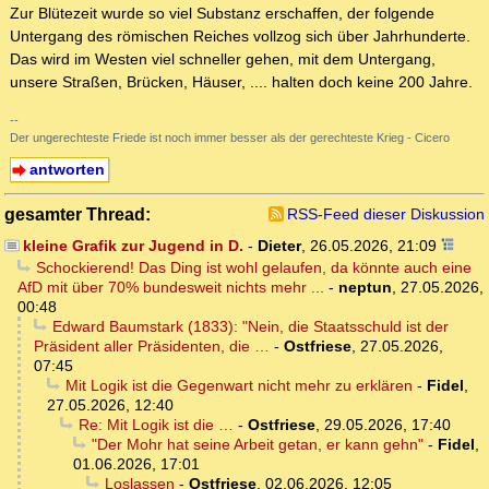
Zur Blütezeit wurde so viel Substanz erschaffen, der folgende
Untergang des römischen Reiches vollzog sich über Jahrhunderte.
Das wird im Westen viel schneller gehen, mit dem Untergang,
unsere Straßen, Brücken, Häuser, .... halten doch keine 200 Jahre.
--
Der ungerechteste Friede ist noch immer besser als der gerechteste Krieg - Cicero
antworten
gesamter Thread:
RSS-Feed dieser Diskussion
kleine Grafik zur Jugend in D.
-
Dieter
,
26.05.2026, 21:09
Schockierend! Das Ding ist wohl gelaufen, da könnte auch eine
AfD mit über 70% bundesweit nichts mehr ...
-
neptun
,
27.05.2026,
00:48
Edward Baumstark (1833): "Nein, die Staatsschuld ist der
Präsident aller Präsidenten, die …
-
Ostfriese
,
27.05.2026,
07:45
Mit Logik ist die Gegenwart nicht mehr zu erklären
-
Fidel
,
27.05.2026, 12:40
Re: Mit Logik ist die …
-
Ostfriese
,
29.05.2026, 17:40
"Der Mohr hat seine Arbeit getan, er kann gehn"
-
Fidel
,
01.06.2026, 17:01
Loslassen
-
Ostfriese
,
02.06.2026, 12:05