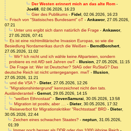
Der Westen erinnert mich an das alte Rom
-
Joe68
,
02.06.2026, 16:23
Gier des Publikums
-
Fidel
,
02.06.2026, 16:23
Frisch von "Statisisches Bundesamt" oT
-
Ankawor
,
27.05.2026,
07:21
Unter uns ergibt sich dann natürlich die Frage
-
Ankawor
,
27.05.2026, 07:41
Es ist eine nichtmilitärische Invasion Europas, so wie die
Besiedlung Nordamerikas durch die Weißen
-
BerndBorchert
,
27.05.2026, 11:02
Wir? Ich nicht und ich wähle keine Altparteien, sondern
probiere es mit AfD seit Jahren owT
-
Illusion
,
27.05.2026, 11:15
Die Frage ist: Wer ist Deutscher? StAG oder RuStaG? Das
deutsche Reich ist nicht untergegangen. mwT
-
Illusion
,
27.05.2026, 11:21
und die VSA ?
-
Dieter
,
27.05.2026, 12:26
"Migrationshintergrund" kennzeichnet nicht den tats.
Ausländeranteil
-
Gernot
,
29.05.2026, 14:15
"weißen Ethnostaat"
-
SevenSamurai
,
30.05.2026, 13:58
Migration ist positiv, aber ....
-
Dieter
,
30.05.2026, 17:32
Reiseverbot für Migrationskritiker "Rechtsstaat" BRD
-
Dieter
,
30.05.2026, 22:44
Zeichen eines schwachen Staates?
-
neptun
,
31.05.2026,
01:39
Immer noch besser als DDR oder das 1000 jährige Reich
-