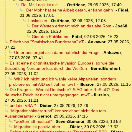
Re: Mit Logik ist die …
-
Ostfriese
,
29.05.2026, 17:40
"Der Mohr hat seine Arbeit getan, er kann gehn"
-
Fidel
,
01.06.2026, 17:01
Loslassen
-
Ostfriese
,
02.06.2026, 12:05
Der Westen erinnert mich an das alte Rom
-
Joe68
,
02.06.2026, 16:23
Gier des Publikums
-
Fidel
,
02.06.2026, 16:23
Frisch von "Statisisches Bundesamt" oT
-
Ankawor
,
27.05.2026,
07:21
Unter uns ergibt sich dann natürlich die Frage
-
Ankawor
,
27.05.2026, 07:41
Es ist eine nichtmilitärische Invasion Europas, so wie die
Besiedlung Nordamerikas durch die Weißen
-
BerndBorchert
,
27.05.2026, 11:02
Wir? Ich nicht und ich wähle keine Altparteien, sondern
probiere es mit AfD seit Jahren owT
-
Illusion
,
27.05.2026, 11:15
Die Frage ist: Wer ist Deutscher? StAG oder RuStaG? Das
deutsche Reich ist nicht untergegangen. mwT
-
Illusion
,
27.05.2026, 11:21
und die VSA ?
-
Dieter
,
27.05.2026, 12:26
"Migrationshintergrund" kennzeichnet nicht den tats.
Ausländeranteil
-
Gernot
,
29.05.2026, 14:15
"weißen Ethnostaat"
-
SevenSamurai
,
30.05.2026, 13:58
Migration ist positiv, aber ....
-
Dieter
,
30.05.2026, 17:32