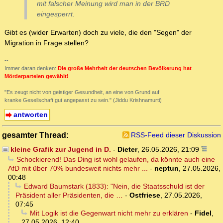
mit falscher Meinung wird man in der BRD
eingesperrt.
Gibt es (wider Erwarten) doch zu viele, die den "Segen" der
Migration in Frage stellen?
--
Immer daran denken:
Die große Mehrheit der deutschen Bevölkerung hat
Mörderparteien gewählt!
"Es zeugt nicht von geistiger Gesundheit, an eine von Grund auf
kranke Gesellschaft gut angepasst zu sein." (Jiddu Krishnamurti)
antworten
gesamter Thread:
RSS-Feed dieser Diskussion
kleine Grafik zur Jugend in D.
-
Dieter
,
26.05.2026, 21:09
Schockierend! Das Ding ist wohl gelaufen, da könnte auch eine
AfD mit über 70% bundesweit nichts mehr ...
-
neptun
,
27.05.2026,
00:48
Edward Baumstark (1833): "Nein, die Staatsschuld ist der
Präsident aller Präsidenten, die …
-
Ostfriese
,
27.05.2026,
07:45
Mit Logik ist die Gegenwart nicht mehr zu erklären
-
Fidel
,
27.05.2026, 12:40