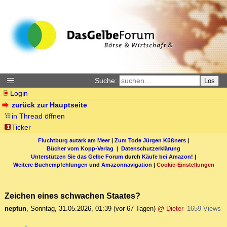
Suche:
Los
Login
zurück zur Hauptseite
in Thread öffnen
Ticker
Fluchtburg autark am Meer
|
Zum Tode Jürgen Küßners
|
Bücher vom Kopp-Verlag |
Datenschutzerklärung
Unterstützen Sie das Gelbe Forum
durch
Käufe bei Amazon
! |
Weitere Buchempfehlungen
und
Amazonnavigation
|
Cookie-Einstellungen
Zeichen eines schwachen Staates?
neptun
,
Sonntag, 31.05.2026, 01:39
(vor 67 Tagen)
@ Dieter
1659 Views