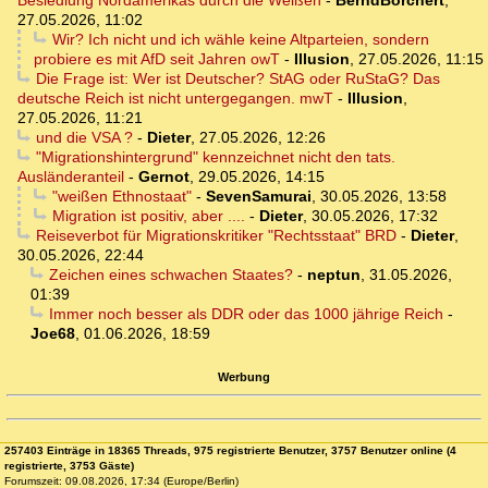
Besiedlung Nordamerikas durch die Weißen
-
BerndBorchert
,
27.05.2026, 11:02
Wir? Ich nicht und ich wähle keine Altparteien, sondern
probiere es mit AfD seit Jahren owT
-
Illusion
,
27.05.2026, 11:15
Die Frage ist: Wer ist Deutscher? StAG oder RuStaG? Das
deutsche Reich ist nicht untergegangen. mwT
-
Illusion
,
27.05.2026, 11:21
und die VSA ?
-
Dieter
,
27.05.2026, 12:26
"Migrationshintergrund" kennzeichnet nicht den tats.
Ausländeranteil
-
Gernot
,
29.05.2026, 14:15
"weißen Ethnostaat"
-
SevenSamurai
,
30.05.2026, 13:58
Migration ist positiv, aber ....
-
Dieter
,
30.05.2026, 17:32
Reiseverbot für Migrationskritiker "Rechtsstaat" BRD
-
Dieter
,
30.05.2026, 22:44
Zeichen eines schwachen Staates?
-
neptun
,
31.05.2026,
01:39
Immer noch besser als DDR oder das 1000 jährige Reich
-
Joe68
,
01.06.2026, 18:59
Werbung
257403 Einträge in 18365 Threads, 975 registrierte Benutzer, 3757 Benutzer online (4
registrierte, 3753 Gäste)
Forumszeit: 09.08.2026, 17:34 (Europe/Berlin)