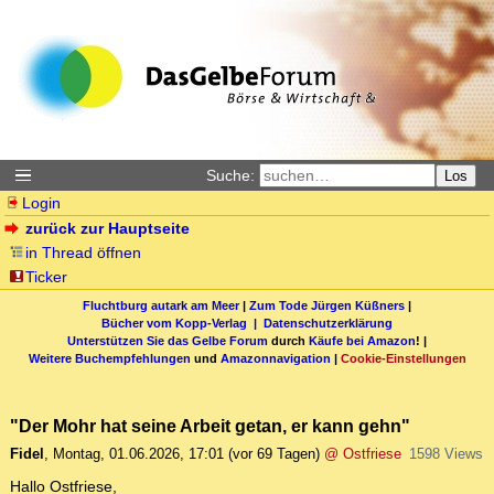
Suche:
Los
Login
zurück zur Hauptseite
in Thread öffnen
Ticker
Fluchtburg autark am Meer
|
Zum Tode Jürgen Küßners
|
Bücher vom Kopp-Verlag |
Datenschutzerklärung
Unterstützen Sie das Gelbe Forum
durch
Käufe bei Amazon
! |
Weitere Buchempfehlungen
und
Amazonnavigation
|
Cookie-Einstellungen
"Der Mohr hat seine Arbeit getan, er kann gehn"
Fidel
,
Montag, 01.06.2026, 17:01
(vor 69 Tagen)
@ Ostfriese
1598 Views
Hallo Ostfriese,