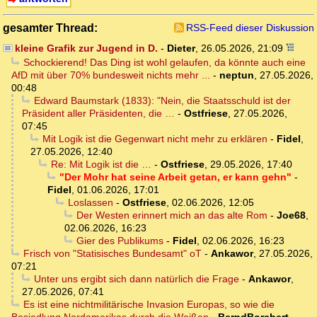
gesamter Thread:
RSS-Feed dieser Diskussion
kleine Grafik zur Jugend in D.
-
Dieter
,
26.05.2026, 21:09
Schockierend! Das Ding ist wohl gelaufen, da könnte auch eine
AfD mit über 70% bundesweit nichts mehr ...
-
neptun
,
27.05.2026,
00:48
Edward Baumstark (1833): "Nein, die Staatsschuld ist der
Präsident aller Präsidenten, die …
-
Ostfriese
,
27.05.2026,
07:45
Mit Logik ist die Gegenwart nicht mehr zu erklären
-
Fidel
,
27.05.2026, 12:40
Re: Mit Logik ist die …
-
Ostfriese
,
29.05.2026, 17:40
"Der Mohr hat seine Arbeit getan, er kann gehn"
-
Fidel
,
01.06.2026, 17:01
Loslassen
-
Ostfriese
,
02.06.2026, 12:05
Der Westen erinnert mich an das alte Rom
-
Joe68
,
02.06.2026, 16:23
Gier des Publikums
-
Fidel
,
02.06.2026, 16:23
Frisch von "Statisisches Bundesamt" oT
-
Ankawor
,
27.05.2026,
07:21
Unter uns ergibt sich dann natürlich die Frage
-
Ankawor
,
27.05.2026, 07:41
Es ist eine nichtmilitärische Invasion Europas, so wie die