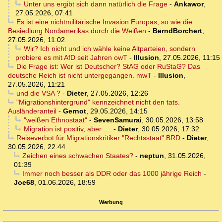
Unter uns ergibt sich dann natürlich die Frage
-
Ankawor
,
27.05.2026, 07:41
Es ist eine nichtmilitärische Invasion Europas, so wie die
Besiedlung Nordamerikas durch die Weißen
-
BerndBorchert
,
27.05.2026, 11:02
Wir? Ich nicht und ich wähle keine Altparteien, sondern
probiere es mit AfD seit Jahren owT
-
Illusion
,
27.05.2026, 11:15
Die Frage ist: Wer ist Deutscher? StAG oder RuStaG? Das
deutsche Reich ist nicht untergegangen. mwT
-
Illusion
,
27.05.2026, 11:21
und die VSA ?
-
Dieter
,
27.05.2026, 12:26
"Migrationshintergrund" kennzeichnet nicht den tats.
Ausländeranteil
-
Gernot
,
29.05.2026, 14:15
"weißen Ethnostaat"
-
SevenSamurai
,
30.05.2026, 13:58
Migration ist positiv, aber ....
-
Dieter
,
30.05.2026, 17:32
Reiseverbot für Migrationskritiker "Rechtsstaat" BRD
-
Dieter
,
30.05.2026, 22:44
Zeichen eines schwachen Staates?
-
neptun
,
31.05.2026,
01:39
Immer noch besser als DDR oder das 1000 jährige Reich
-
Joe68
,
01.06.2026, 18:59
Werbung