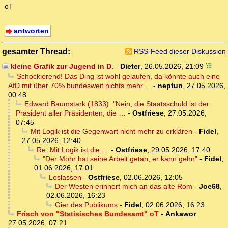
oT
antworten
gesamter Thread:
RSS-Feed dieser Diskussion
kleine Grafik zur Jugend in D.
-
Dieter
,
26.05.2026, 21:09
Schockierend! Das Ding ist wohl gelaufen, da könnte auch eine
AfD mit über 70% bundesweit nichts mehr ...
-
neptun
,
27.05.2026,
00:48
Edward Baumstark (1833): "Nein, die Staatsschuld ist der
Präsident aller Präsidenten, die …
-
Ostfriese
,
27.05.2026,
07:45
Mit Logik ist die Gegenwart nicht mehr zu erklären
-
Fidel
,
27.05.2026, 12:40
Re: Mit Logik ist die …
-
Ostfriese
,
29.05.2026, 17:40
"Der Mohr hat seine Arbeit getan, er kann gehn"
-
Fidel
,
01.06.2026, 17:01
Loslassen
-
Ostfriese
,
02.06.2026, 12:05
Der Westen erinnert mich an das alte Rom
-
Joe68
,
02.06.2026, 16:23
Gier des Publikums
-
Fidel
,
02.06.2026, 16:23
Frisch von "Statisisches Bundesamt" oT
-
Ankawor
,
27.05.2026, 07:21