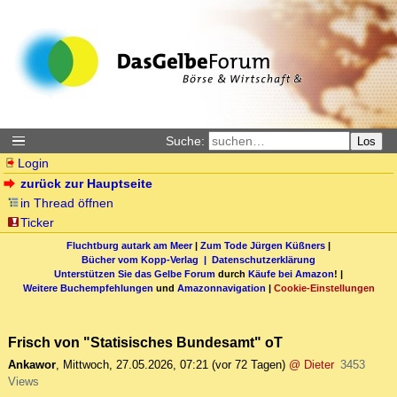
Suche:
Los
Login
zurück zur Hauptseite
in Thread öffnen
Ticker
Fluchtburg autark am Meer
|
Zum Tode Jürgen Küßners
|
Bücher vom Kopp-Verlag |
Datenschutzerklärung
Unterstützen Sie das Gelbe Forum
durch
Käufe bei Amazon
! |
Weitere Buchempfehlungen
und
Amazonnavigation
|
Cookie-Einstellungen
Frisch von "Statisisches Bundesamt" oT
Ankawor
,
Mittwoch, 27.05.2026, 07:21
(vor 72 Tagen)
@ Dieter
3453
Views