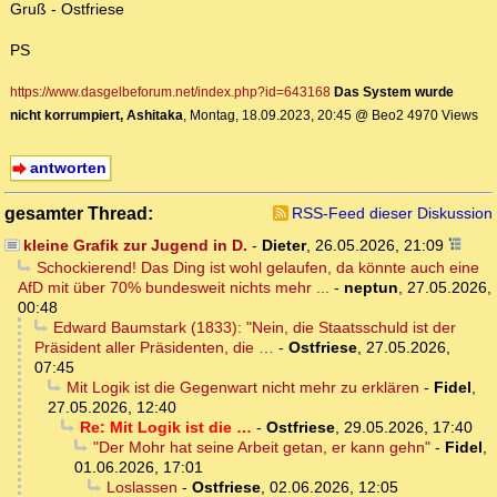
Gruß - Ostfriese
PS
https://www.dasgelbeforum.net/index.php?id=643168
Das System wurde
nicht korrumpiert, Ashitaka
, Montag, 18.09.2023, 20:45 @ Beo2 4970 Views
antworten
gesamter Thread:
RSS-Feed dieser Diskussion
kleine Grafik zur Jugend in D.
-
Dieter
,
26.05.2026, 21:09
Schockierend! Das Ding ist wohl gelaufen, da könnte auch eine
AfD mit über 70% bundesweit nichts mehr ...
-
neptun
,
27.05.2026,
00:48
Edward Baumstark (1833): "Nein, die Staatsschuld ist der
Präsident aller Präsidenten, die …
-
Ostfriese
,
27.05.2026,
07:45
Mit Logik ist die Gegenwart nicht mehr zu erklären
-
Fidel
,
27.05.2026, 12:40
Re: Mit Logik ist die …
-
Ostfriese
,
29.05.2026, 17:40
"Der Mohr hat seine Arbeit getan, er kann gehn"
-
Fidel
,
01.06.2026, 17:01
Loslassen
-
Ostfriese
,
02.06.2026, 12:05