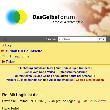
Suche:
Los
Login
zurück zur Hauptseite
in Thread öffnen
Ticker
Fluchtburg autark am Meer
|
Zum Tode Jürgen Küßners
|
Bücher vom Kopp-Verlag |
Datenschutzerklärung
Unterstützen Sie das Gelbe Forum
durch
Käufe bei Amazon
! |
Weitere Buchempfehlungen
und
Amazonnavigation
|
Cookie-Einstellungen
Re: Mit Logik ist die …
Ostfriese
,
Freitag, 29.05.2026, 17:40
(vor 72 Tagen)
@ Fidel
2115 Views
Hallo Fidel