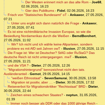
Der Westen erinnert mich an das alte Rom
-
Joe68
,
02.06.2026, 16:23
Gier des Publikums
-
Fidel
,
02.06.2026, 16:23
Frisch von "Statisisches Bundesamt" oT
-
Ankawor
,
27.05.2026,
07:21
Unter uns ergibt sich dann natürlich die Frage
-
Ankawor
,
27.05.2026, 07:41
Es ist eine nichtmilitärische Invasion Europas, so wie die
Besiedlung Nordamerikas durch die Weißen
-
BerndBorchert
,
27.05.2026, 11:02
Wir? Ich nicht und ich wähle keine Altparteien, sondern
probiere es mit AfD seit Jahren owT
-
Illusion
,
27.05.2026, 11:15
Die Frage ist: Wer ist Deutscher? StAG oder RuStaG? Das
deutsche Reich ist nicht untergegangen. mwT
-
Illusion
,
27.05.2026, 11:21
und die VSA ?
-
Dieter
,
27.05.2026, 12:26
"Migrationshintergrund" kennzeichnet nicht den tats.
Ausländeranteil
-
Gernot
,
29.05.2026, 14:15
"weißen Ethnostaat"
-
SevenSamurai
,
30.05.2026, 13:58
Migration ist positiv, aber ....
-
Dieter
,
30.05.2026, 17:32
Reiseverbot für Migrationskritiker "Rechtsstaat" BRD
-
Dieter
,
30.05.2026, 22:44
Zeichen eines schwachen Staates?
-
neptun
,
31.05.2026,
01:39
Immer noch besser als DDR oder das 1000 jährige Reich
-