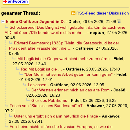
antworten
gesamter Thread:
RSS-Feed dieser Diskussion
kleine Grafik zur Jugend in D.
-
Dieter
,
26.05.2026, 21:09
Schockierend! Das Ding ist wohl gelaufen, da könnte auch eine
AfD mit über 70% bundesweit nichts mehr ...
-
neptun
,
27.05.2026,
00:48
Edward Baumstark (1833): "Nein, die Staatsschuld ist der
Präsident aller Präsidenten, die …
-
Ostfriese
,
27.05.2026,
07:45
Mit Logik ist die Gegenwart nicht mehr zu erklären
-
Fidel
,
27.05.2026, 12:40
Re: Mit Logik ist die …
-
Ostfriese
,
29.05.2026, 17:40
"Der Mohr hat seine Arbeit getan, er kann gehn"
-
Fidel
,
01.06.2026, 17:01
Loslassen
-
Ostfriese
,
02.06.2026, 12:05
Der Westen erinnert mich an das alte Rom
-
Joe68
,
02.06.2026, 16:23
Gier des Publikums
-
Fidel
,
02.06.2026, 16:23
Frisch von "Statisisches Bundesamt" oT
-
Ankawor
,
27.05.2026,
07:21
Unter uns ergibt sich dann natürlich die Frage
-
Ankawor
,
27.05.2026, 07:41
Es ist eine nichtmilitärische Invasion Europas, so wie die