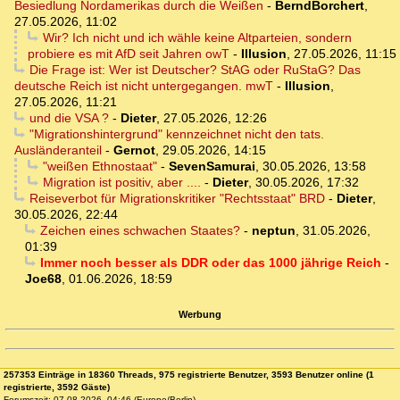
Besiedlung Nordamerikas durch die Weißen
-
BerndBorchert
,
27.05.2026, 11:02
Wir? Ich nicht und ich wähle keine Altparteien, sondern
probiere es mit AfD seit Jahren owT
-
Illusion
,
27.05.2026, 11:15
Die Frage ist: Wer ist Deutscher? StAG oder RuStaG? Das
deutsche Reich ist nicht untergegangen. mwT
-
Illusion
,
27.05.2026, 11:21
und die VSA ?
-
Dieter
,
27.05.2026, 12:26
"Migrationshintergrund" kennzeichnet nicht den tats.
Ausländeranteil
-
Gernot
,
29.05.2026, 14:15
"weißen Ethnostaat"
-
SevenSamurai
,
30.05.2026, 13:58
Migration ist positiv, aber ....
-
Dieter
,
30.05.2026, 17:32
Reiseverbot für Migrationskritiker "Rechtsstaat" BRD
-
Dieter
,
30.05.2026, 22:44
Zeichen eines schwachen Staates?
-
neptun
,
31.05.2026,
01:39
Immer noch besser als DDR oder das 1000 jährige Reich
-
Joe68
,
01.06.2026, 18:59
Werbung
257353 Einträge in 18360 Threads, 975 registrierte Benutzer, 3593 Benutzer online (1
registrierte, 3592 Gäste)
Forumszeit: 07.08.2026, 04:46 (Europe/Berlin)