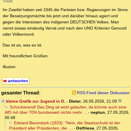
Views
Im Zweifel haben seit 1945 die Parteien bzw. Regierungen im Sinne
der Besatzungsmächte bis jetzt und darüber hinaus agiert und
gegen die Interessen des indigenen DEUTSCHEN Volkes. Man
nennt sowas eindeutig Verrat und nach den UNO Kriterien Genozid
oder Völkermord.
Das ist es, was es ist.
Mit freundlichen Grüßen
Illusion
antworten
gesamter Thread:
RSS-Feed dieser Diskussion
kleine Grafik zur Jugend in D.
-
Dieter
,
26.05.2026, 21:09
Schockierend! Das Ding ist wohl gelaufen, da könnte auch eine
AfD mit über 70% bundesweit nichts mehr ...
-
neptun
,
27.05.2026,
00:48
Edward Baumstark (1833): "Nein, die Staatsschuld ist der
Präsident aller Präsidenten, die …
-
Ostfriese
,
27.05.2026,