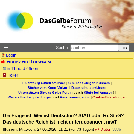
Suche:
Los
Login
zurück zur Hauptseite
in Thread öffnen
Ticker
Fluchtburg autark am Meer
|
Zum Tode Jürgen Küßners
|
Bücher vom Kopp-Verlag |
Datenschutzerklärung
Unterstützen Sie das Gelbe Forum
durch
Käufe bei Amazon
! |
Weitere Buchempfehlungen
und
Amazonnavigation
|
Cookie-Einstellungen
Die Frage ist: Wer ist Deutscher? StAG oder RuStaG?
Das deutsche Reich ist nicht untergegangen. mwT
Illusion
,
Mittwoch, 27.05.2026, 11:21
(vor 73 Tagen)
@ Dieter
3336