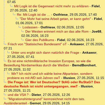
07:45
Mit Logik ist die Gegenwart nicht mehr zu erklären
-
Fidel
,
27.05.2026, 12:40
Re: Mit Logik ist die …
-
Ostfriese
,
29.05.2026, 17:40
"Der Mohr hat seine Arbeit getan, er kann gehn"
-
Fidel
,
01.06.2026, 17:01
Loslassen
-
Ostfriese
,
02.06.2026, 12:05
Der Westen erinnert mich an das alte Rom
-
Joe68
,
02.06.2026, 16:23
Gier des Publikums
-
Fidel
,
02.06.2026, 16:23
Frisch von "Statisisches Bundesamt" oT
-
Ankawor
,
27.05.2026,
07:21
Unter uns ergibt sich dann natürlich die Frage
-
Ankawor
,
27.05.2026, 07:41
Es ist eine nichtmilitärische Invasion Europas, so wie die
Besiedlung Nordamerikas durch die Weißen
-
BerndBorchert
,
27.05.2026, 11:02
Wir? Ich nicht und ich wähle keine Altparteien, sondern
probiere es mit AfD seit Jahren owT
-
Illusion
,
27.05.2026, 11:15
Die Frage ist: Wer ist Deutscher? StAG oder RuStaG? Das
deutsche Reich ist nicht untergegangen. mwT
-
Illusion
,
27.05.2026, 11:21
und die VSA ?
-
Dieter
,
27.05.2026, 12:26
"Migrationshintergrund" kennzeichnet nicht den tats.
Ausländeranteil
-
Gernot
,
29.05.2026, 14:15