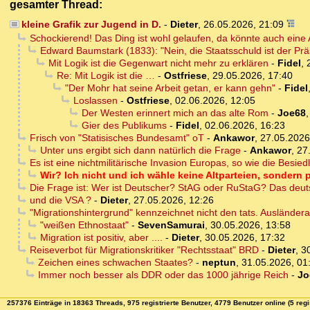
gesamter Thread:
kleine Grafik zur Jugend in D.
-
Dieter
,
26.05.2026, 21:09
Schockierend! Das Ding ist wohl gelaufen, da könnte auch eine 
Edward Baumstark (1833): "Nein, die Staatsschuld ist der Prä
Mit Logik ist die Gegenwart nicht mehr zu erklären
-
Fidel
,
Re: Mit Logik ist die …
-
Ostfriese
,
29.05.2026, 17:40
"Der Mohr hat seine Arbeit getan, er kann gehn"
-
Fidel
Loslassen
-
Ostfriese
,
02.06.2026, 12:05
Der Westen erinnert mich an das alte Rom
-
Joe68
Gier des Publikums
-
Fidel
,
02.06.2026, 16:23
Frisch von "Statisisches Bundesamt" oT
-
Ankawor
,
27.05.2026
Unter uns ergibt sich dann natürlich die Frage
-
Ankawor
,
27
Es ist eine nichtmilitärische Invasion Europas, so wie die Bes
Wir? Ich nicht und ich wähle keine Altparteien, sondern 
Die Frage ist: Wer ist Deutscher? StAG oder RuStaG? Das deut
und die VSA ?
-
Dieter
,
27.05.2026, 12:26
"Migrationshintergrund" kennzeichnet nicht den tats. Ausländera
"weißen Ethnostaat"
-
SevenSamurai
,
30.05.2026, 13:58
Migration ist positiv, aber ....
-
Dieter
,
30.05.2026, 17:32
Reiseverbot für Migrationskritiker "Rechtsstaat" BRD
-
Dieter
,
3
Zeichen eines schwachen Staates?
-
neptun
,
31.05.2026, 01
Immer noch besser als DDR oder das 1000 jährige Reich
-
Jo
257376 Einträge in 18363 Threads, 975 registrierte Benutzer, 4779 Benutzer online (5 regi