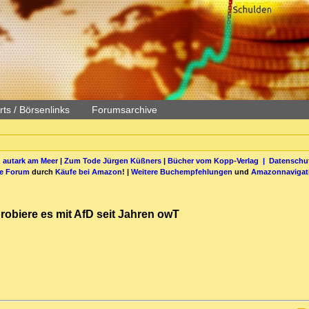
ts / Börsenlinks
Forumsarchive
 autark am Meer
|
Zum Tode Jürgen Küßners
|
Bücher vom Kopp-Verlag |
Datenschut
be Forum
durch
Käufe bei Amazon
! |
Weitere Buchempfehlungen
und
Amazonnavigat
probiere es mit AfD seit Jahren owT