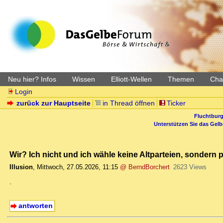
Neu hier? Infos
Wissen
Elliott-Wellen
Themen
Char
Login
zurück zur Hauptseite
in Thread öffnen
Ticker
Fluchtburg
Unterstützen Sie das Gel
Wir? Ich nicht und ich wähle keine Altparteien, sondern 
Illusion
,
Mittwoch, 27.05.2026, 11:15
@ BerndBorchert
2623 Views
.
antworten