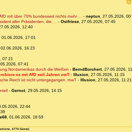
AfD mit über 70% bundesweit nichts mehr ...
-
neptun
,
27.05.2026, 00
sident aller Präsidenten, die …
-
Ostfriese
,
27.05.2026, 07:45
27.05.2026, 12:40
,
01.06.2026, 17:01
,
02.06.2026, 16:23
, 07:21
.05.2026, 07:41
iedlung Nordamerikas durch die Weißen
-
BerndBorchert
,
27.05.2026, 1
probiere es mit AfD seit Jahren owT
-
Illusion
,
27.05.2026, 11:15
sche Reich ist nicht untergegangen. mwT
-
Illusion
,
27.05.2026, 11:21
nteil
-
Gernot
,
29.05.2026, 14:15
0.05.2026, 22:44
:39
e68
,
01.06.2026, 18:59
strierte, 4774 Gäste)