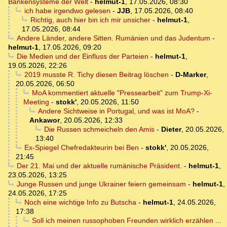
Bankensysteme der Welt
-
helmut-1
,
17.05.2026, 08:30
ich habe irgendwo gelesen
-
JJB
,
17.05.2026, 08:40
Richtig, auch hier bin ich mir unsicher
-
helmut-1
,
17.05.2026, 08:44
Andere Länder, andere Sitten. Rumänien und das Judentum
-
helmut-1
,
17.05.2026, 09:20
Die Medien und der Einfluss der Parteien
-
helmut-1
,
19.05.2026, 22:26
2019 musste R. Tichy diesen Beitrag löschen
-
D-Marker
,
20.05.2026, 06:50
MoA kommentiert aktuelle "Pressearbeit" zum Trump-Xi-
Meeting
-
stokk'
,
20.05.2026, 11:50
Andere Sichtweise in Portugal, und was ist MoA?
-
Ankawor
,
20.05.2026, 12:33
Die Russen schmeicheln den Amis
-
Dieter
,
20.05.2026,
13:40
Ex-Spiegel Chefredakteurin bei Ben
-
stokk'
,
20.05.2026,
21:45
Der 21. Mai und der aktuelle rumänische Präsident.
-
helmut-1
,
23.05.2026, 13:25
Junge Russen und junge Ukrainer feiern gemeinsam
-
helmut-1
,
24.05.2026, 17:25
Noch eine wichtige Info zu Butscha
-
helmut-1
,
24.05.2026,
17:38
Soll ich meinen russophoben Freunden wirklich erzählen ...