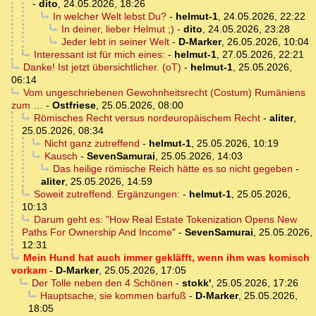
-
dito
,
24.05.2026, 18:26
In welcher Welt lebst Du?
-
helmut-1
,
24.05.2026, 22:22
In deiner, lieber Helmut ;)
-
dito
,
24.05.2026, 23:28
Jeder lebt in seiner Welt
-
D-Marker
,
26.05.2026, 10:04
Interessant ist für mich eines:
-
helmut-1
,
27.05.2026, 22:21
Danke! Ist jetzt übersichtlicher. (oT)
-
helmut-1
,
25.05.2026,
06:14
Vom ungeschriebenen Gewohnheitsrecht (Costum) Rumäniens
zum …
-
Ostfriese
,
25.05.2026, 08:00
Römisches Recht versus nordeuropäischem Recht
-
aliter
,
25.05.2026, 08:34
Nicht ganz zutreffend
-
helmut-1
,
25.05.2026, 10:19
Kausch
-
SevenSamurai
,
25.05.2026, 14:03
Das heilige römische Reich hätte es so nicht gegeben
-
aliter
,
25.05.2026, 14:59
Soweit zutreffend. Ergänzungen:
-
helmut-1
,
25.05.2026,
10:13
Darum geht es: "How Real Estate Tokenization Opens New
Paths For Ownership And Income"
-
SevenSamurai
,
25.05.2026,
12:31
Mein Hund hat auch immer gekläfft, wenn ihm was komisch
vorkam
-
D-Marker
,
25.05.2026, 17:05
Der Tolle neben den 4 Schönen
-
stokk'
,
25.05.2026, 17:26
Hauptsache, sie kommen barfuß
-
D-Marker
,
25.05.2026,
18:05