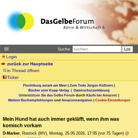
Suche:
Los
Login
zurück zur Hauptseite
in Thread öffnen
Ticker
Fluchtburg autark am Meer
|
Zum Tode Jürgen Küßners
|
Bücher vom Kopp-Verlag |
Datenschutzerklärung
Unterstützen Sie das Gelbe Forum
durch
Käufe bei Amazon
! |
Weitere Buchempfehlungen
und
Amazonnavigation
|
Cookie-Einstellungen
Mein Hund hat auch immer gekläfft, wenn ihm was
komisch vorkam
D-Marker
,
Rostock (MV)
,
Montag, 25.05.2026, 17:05
(vor 75 Tagen)
@