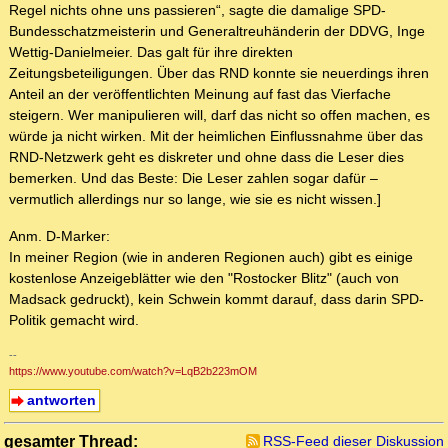
Regel nichts ohne uns passieren“, sagte die damalige SPD-
Bundesschatzmeisterin und Generaltreuhänderin der DDVG, Inge
Wettig-Danielmeier. Das galt für ihre direkten
Zeitungsbeteiligungen. Über das RND konnte sie neuerdings ihren
Anteil an der veröffentlichten Meinung auf fast das Vierfache
steigern. Wer manipulieren will, darf das nicht so offen machen, es
würde ja nicht wirken. Mit der heimlichen Einflussnahme über das
RND-Netzwerk geht es diskreter und ohne dass die Leser dies
bemerken. Und das Beste: Die Leser zahlen sogar dafür –
vermutlich allerdings nur so lange, wie sie es nicht wissen.]
Anm. D-Marker:
In meiner Region (wie in anderen Regionen auch) gibt es einige
kostenlose Anzeigeblätter wie den "Rostocker Blitz" (auch von
Madsack gedruckt), kein Schwein kommt darauf, dass darin SPD-
Politik gemacht wird.
--
https://www.youtube.com/watch?v=LqB2b223mOM
antworten
gesamter Thread:
RSS-Feed dieser Diskussion