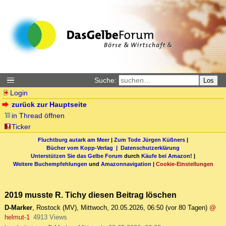
Suche:
Los
Login
zurück zur Hauptseite
in Thread öffnen
Ticker
Fluchtburg autark am Meer
|
Zum Tode Jürgen Küßners
|
Bücher vom Kopp-Verlag |
Datenschutzerklärung
Unterstützen Sie das Gelbe Forum
durch
Käufe bei Amazon
! |
Weitere Buchempfehlungen
und
Amazonnavigation
|
Cookie-Einstellungen
2019 musste R. Tichy diesen Beitrag löschen
D-Marker
,
Rostock (MV)
,
Mittwoch, 20.05.2026, 06:50
(vor 80 Tagen)
@
helmut-1
4913 Views