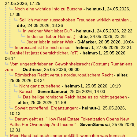
24.05.2026, 17:25
Noch eine wichtige Info zu Butscha
-
helmut-1
,
24.05.2026,
17:38
Soll ich meinen russophoben Freunden wirklich erzählen ...
-
dito
,
24.05.2026, 18:26
In welcher Welt lebst Du?
-
helmut-1
,
24.05.2026, 22:22
In deiner, lieber Helmut ;)
-
dito
,
24.05.2026, 23:28
Jeder lebt in seiner Welt
-
D-Marker
,
26.05.2026, 10:04
Interessant ist für mich eines:
-
helmut-1
,
27.05.2026, 22:21
Danke! Ist jetzt übersichtlicher. (oT)
-
helmut-1
,
25.05.2026,
06:14
Vom ungeschriebenen Gewohnheitsrecht (Costum) Rumäniens
zum …
-
Ostfriese
,
25.05.2026, 08:00
Römisches Recht versus nordeuropäischem Recht
-
aliter
,
25.05.2026, 08:34
Nicht ganz zutreffend
-
helmut-1
,
25.05.2026, 10:19
Kausch
-
SevenSamurai
,
25.05.2026, 14:03
Das heilige römische Reich hätte es so nicht gegeben
-
aliter
,
25.05.2026, 14:59
Soweit zutreffend. Ergänzungen:
-
helmut-1
,
25.05.2026,
10:13
Darum geht es: "How Real Estate Tokenization Opens New
Paths For Ownership And Income"
-
SevenSamurai
,
25.05.2026,
12:31
Mein Hund hat auch immer gekläfft, wenn ihm was komisch