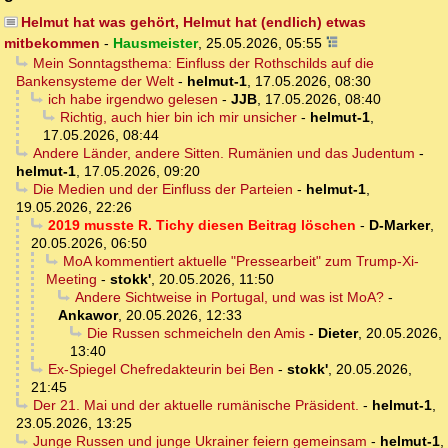
Helmut hat was gehört, Helmut hat (endlich) etwas
mitbekommen
-
Hausmeister
,
25.05.2026, 05:55
Mein Sonntagsthema: Einfluss der Rothschilds auf die
Bankensysteme der Welt
-
helmut-1
,
17.05.2026, 08:30
ich habe irgendwo gelesen
-
JJB
,
17.05.2026, 08:40
Richtig, auch hier bin ich mir unsicher
-
helmut-1
,
17.05.2026, 08:44
Andere Länder, andere Sitten. Rumänien und das Judentum
-
helmut-1
,
17.05.2026, 09:20
Die Medien und der Einfluss der Parteien
-
helmut-1
,
19.05.2026, 22:26
2019 musste R. Tichy diesen Beitrag löschen
-
D-Marker
,
20.05.2026, 06:50
MoA kommentiert aktuelle "Pressearbeit" zum Trump-Xi-
Meeting
-
stokk'
,
20.05.2026, 11:50
Andere Sichtweise in Portugal, und was ist MoA?
-
Ankawor
,
20.05.2026, 12:33
Die Russen schmeicheln den Amis
-
Dieter
,
20.05.2026,
13:40
Ex-Spiegel Chefredakteurin bei Ben
-
stokk'
,
20.05.2026,
21:45
Der 21. Mai und der aktuelle rumänische Präsident.
-
helmut-1
,
23.05.2026, 13:25
Junge Russen und junge Ukrainer feiern gemeinsam
-
helmut-1
,