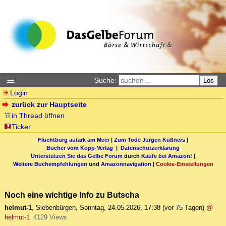
Suche:
Los
Login
zurück zur Hauptseite
in Thread öffnen
Ticker
Fluchtburg autark am Meer
|
Zum Tode Jürgen Küßners
|
Bücher vom Kopp-Verlag |
Datenschutzerklärung
Unterstützen Sie das Gelbe Forum
durch
Käufe bei Amazon
! |
Weitere Buchempfehlungen
und
Amazonnavigation
|
Cookie-Einstellungen
Noch eine wichtige Info zu Butscha
helmut-1
,
Siebenbürgen
,
Sonntag, 24.05.2026, 17:38
(vor 75 Tagen)
@
helmut-1
4129 Views