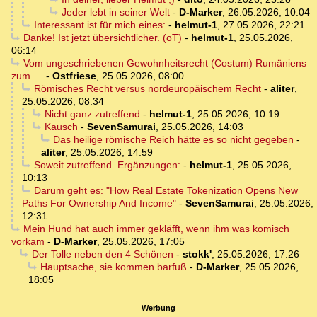
Jeder lebt in seiner Welt
-
D-Marker
,
26.05.2026, 10:04
Interessant ist für mich eines:
-
helmut-1
,
27.05.2026, 22:21
Danke! Ist jetzt übersichtlicher. (oT)
-
helmut-1
,
25.05.2026,
06:14
Vom ungeschriebenen Gewohnheitsrecht (Costum) Rumäniens
zum …
-
Ostfriese
,
25.05.2026, 08:00
Römisches Recht versus nordeuropäischem Recht
-
aliter
,
25.05.2026, 08:34
Nicht ganz zutreffend
-
helmut-1
,
25.05.2026, 10:19
Kausch
-
SevenSamurai
,
25.05.2026, 14:03
Das heilige römische Reich hätte es so nicht gegeben
-
aliter
,
25.05.2026, 14:59
Soweit zutreffend. Ergänzungen:
-
helmut-1
,
25.05.2026,
10:13
Darum geht es: "How Real Estate Tokenization Opens New
Paths For Ownership And Income"
-
SevenSamurai
,
25.05.2026,
12:31
Mein Hund hat auch immer gekläfft, wenn ihm was komisch
vorkam
-
D-Marker
,
25.05.2026, 17:05
Der Tolle neben den 4 Schönen
-
stokk'
,
25.05.2026, 17:26
Hauptsache, sie kommen barfuß
-
D-Marker
,
25.05.2026,
18:05
Werbung