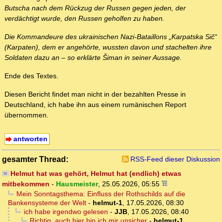
Butscha nach dem Rückzug der Russen gegen jeden, der
verdächtigt wurde, den Russen geholfen zu haben.
Die Kommandeure des ukrainischen Nazi-Bataillons „Karpatska Sič“
(Karpaten), dem er angehörte, wussten davon und stachelten ihre
Soldaten dazu an – so erklärte Šiman in seiner Aussage.
Ende des Textes.
Diesen Bericht findet man nicht in der bezahlten Presse in
Deutschland, ich habe ihn aus einem rumänischen Report
übernommen.
antworten
gesamter Thread:
RSS-Feed dieser Diskussion
Helmut hat was gehört, Helmut hat (endlich) etwas
mitbekommen
-
Hausmeister
,
25.05.2026, 05:55
Mein Sonntagsthema: Einfluss der Rothschilds auf die
Bankensysteme der Welt
-
helmut-1
,
17.05.2026, 08:30
ich habe irgendwo gelesen
-
JJB
,
17.05.2026, 08:40
Richtig, auch hier bin ich mir unsicher
-
helmut-1
,