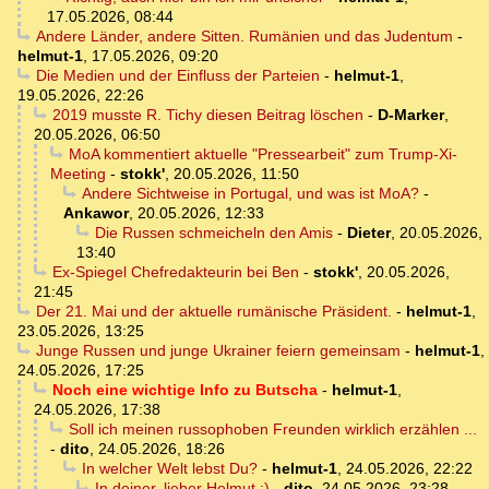
17.05.2026, 08:44
Andere Länder, andere Sitten. Rumänien und das Judentum
-
helmut-1
,
17.05.2026, 09:20
Die Medien und der Einfluss der Parteien
-
helmut-1
,
19.05.2026, 22:26
2019 musste R. Tichy diesen Beitrag löschen
-
D-Marker
,
20.05.2026, 06:50
MoA kommentiert aktuelle "Pressearbeit" zum Trump-Xi-
Meeting
-
stokk'
,
20.05.2026, 11:50
Andere Sichtweise in Portugal, und was ist MoA?
-
Ankawor
,
20.05.2026, 12:33
Die Russen schmeicheln den Amis
-
Dieter
,
20.05.2026,
13:40
Ex-Spiegel Chefredakteurin bei Ben
-
stokk'
,
20.05.2026,
21:45
Der 21. Mai und der aktuelle rumänische Präsident.
-
helmut-1
,
23.05.2026, 13:25
Junge Russen und junge Ukrainer feiern gemeinsam
-
helmut-1
,
24.05.2026, 17:25
Noch eine wichtige Info zu Butscha
-
helmut-1
,
24.05.2026, 17:38
Soll ich meinen russophoben Freunden wirklich erzählen ...
-
dito
,
24.05.2026, 18:26
In welcher Welt lebst Du?
-
helmut-1
,
24.05.2026, 22:22
In deiner, lieber Helmut ;)
-
dito
,
24.05.2026, 23:28