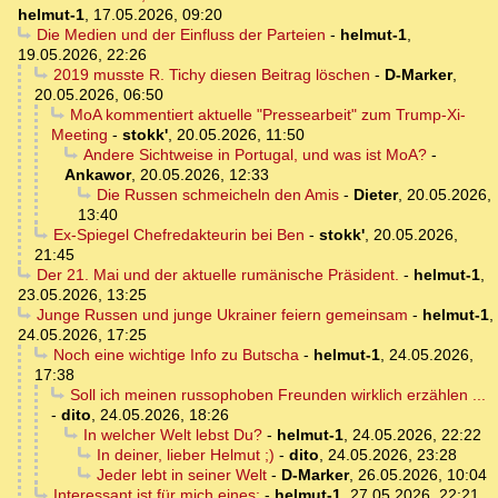
helmut-1
,
17.05.2026, 09:20
Die Medien und der Einfluss der Parteien
-
helmut-1
,
19.05.2026, 22:26
2019 musste R. Tichy diesen Beitrag löschen
-
D-Marker
,
20.05.2026, 06:50
MoA kommentiert aktuelle "Pressearbeit" zum Trump-Xi-
Meeting
-
stokk'
,
20.05.2026, 11:50
Andere Sichtweise in Portugal, und was ist MoA?
-
Ankawor
,
20.05.2026, 12:33
Die Russen schmeicheln den Amis
-
Dieter
,
20.05.2026,
13:40
Ex-Spiegel Chefredakteurin bei Ben
-
stokk'
,
20.05.2026,
21:45
Der 21. Mai und der aktuelle rumänische Präsident.
-
helmut-1
,
23.05.2026, 13:25
Junge Russen und junge Ukrainer feiern gemeinsam
-
helmut-1
,
24.05.2026, 17:25
Noch eine wichtige Info zu Butscha
-
helmut-1
,
24.05.2026,
17:38
Soll ich meinen russophoben Freunden wirklich erzählen ...
-
dito
,
24.05.2026, 18:26
In welcher Welt lebst Du?
-
helmut-1
,
24.05.2026, 22:22
In deiner, lieber Helmut ;)
-
dito
,
24.05.2026, 23:28
Jeder lebt in seiner Welt
-
D-Marker
,
26.05.2026, 10:04
Interessant ist für mich eines:
-
helmut-1
,
27.05.2026, 22:21