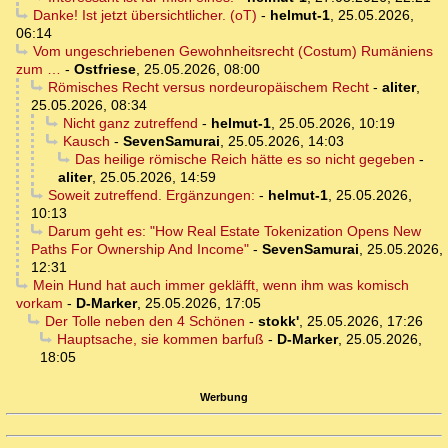
Danke! Ist jetzt übersichtlicher. (oT)
-
helmut-1
,
25.05.2026,
06:14
Vom ungeschriebenen Gewohnheitsrecht (Costum) Rumäniens
zum …
-
Ostfriese
,
25.05.2026, 08:00
Römisches Recht versus nordeuropäischem Recht
-
aliter
,
25.05.2026, 08:34
Nicht ganz zutreffend
-
helmut-1
,
25.05.2026, 10:19
Kausch
-
SevenSamurai
,
25.05.2026, 14:03
Das heilige römische Reich hätte es so nicht gegeben
-
aliter
,
25.05.2026, 14:59
Soweit zutreffend. Ergänzungen:
-
helmut-1
,
25.05.2026,
10:13
Darum geht es: "How Real Estate Tokenization Opens New
Paths For Ownership And Income"
-
SevenSamurai
,
25.05.2026,
12:31
Mein Hund hat auch immer gekläfft, wenn ihm was komisch
vorkam
-
D-Marker
,
25.05.2026, 17:05
Der Tolle neben den 4 Schönen
-
stokk'
,
25.05.2026, 17:26
Hauptsache, sie kommen barfuß
-
D-Marker
,
25.05.2026,
18:05
Werbung