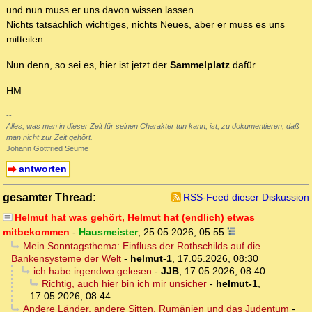
und nun muss er uns davon wissen lassen.
Nichts tatsächlich wichtiges, nichts Neues, aber er muss es uns
mitteilen.
Nun denn, so sei es, hier ist jetzt der
Sammelplatz
dafür.
HM
--
Alles, was man in dieser Zeit für seinen Charakter tun kann, ist, zu dokumentieren, daß
man nicht zur Zeit gehört.
Johann Gottfried Seume
antworten
gesamter Thread:
RSS-Feed dieser Diskussion
Helmut hat was gehört, Helmut hat (endlich) etwas
mitbekommen
-
Hausmeister
,
25.05.2026, 05:55
Mein Sonntagsthema: Einfluss der Rothschilds auf die
Bankensysteme der Welt
-
helmut-1
,
17.05.2026, 08:30
ich habe irgendwo gelesen
-
JJB
,
17.05.2026, 08:40
Richtig, auch hier bin ich mir unsicher
-
helmut-1
,
17.05.2026, 08:44
Andere Länder, andere Sitten. Rumänien und das Judentum
-