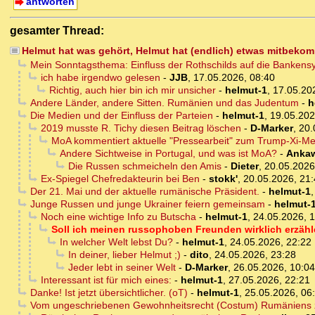
antworten
gesamter Thread:
Helmut hat was gehört, Helmut hat (endlich) etwas mitbeko
Mein Sonntagsthema: Einfluss der Rothschilds auf die Bankens
ich habe irgendwo gelesen
-
JJB
,
17.05.2026, 08:40
Richtig, auch hier bin ich mir unsicher
-
helmut-1
,
17.05.20
Andere Länder, andere Sitten. Rumänien und das Judentum
-
h
Die Medien und der Einfluss der Parteien
-
helmut-1
,
19.05.202
2019 musste R. Tichy diesen Beitrag löschen
-
D-Marker
,
20.
MoA kommentiert aktuelle "Pressearbeit" zum Trump-Xi-Me
Andere Sichtweise in Portugal, und was ist MoA?
-
Anka
Die Russen schmeicheln den Amis
-
Dieter
,
20.05.2026
Ex-Spiegel Chefredakteurin bei Ben
-
stokk'
,
20.05.2026, 21
Der 21. Mai und der aktuelle rumänische Präsident.
-
helmut-1
Junge Russen und junge Ukrainer feiern gemeinsam
-
helmut-
Noch eine wichtige Info zu Butscha
-
helmut-1
,
24.05.2026, 
Soll ich meinen russophoben Freunden wirklich erzähle
In welcher Welt lebst Du?
-
helmut-1
,
24.05.2026, 22:22
In deiner, lieber Helmut ;)
-
dito
,
24.05.2026, 23:28
Jeder lebt in seiner Welt
-
D-Marker
,
26.05.2026, 10:04
Interessant ist für mich eines:
-
helmut-1
,
27.05.2026, 22:21
Danke! Ist jetzt übersichtlicher. (oT)
-
helmut-1
,
25.05.2026, 06
Vom ungeschriebenen Gewohnheitsrecht (Costum) Rumäniens