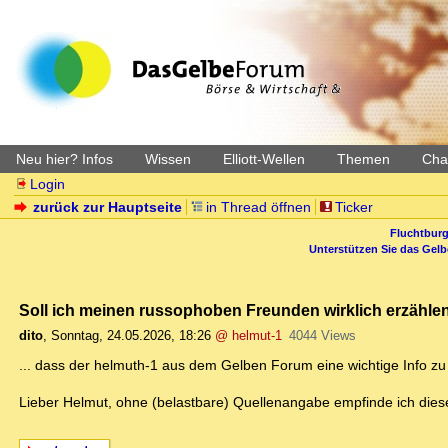
Neu hier? Infos
Wissen
Elliott-Wellen
Themen
Char
Login
zurück zur Hauptseite
in Thread öffnen
Ticker
Fluchtburg
Unterstützen Sie das Gel
Soll ich meinen russophoben Freunden wirklich erzählen 
dito
,
Sonntag, 24.05.2026, 18:26
@ helmut-1
4044 Views
... dass der helmuth-1 aus dem Gelben Forum eine wichtige Info zu 
Lieber Helmut, ohne (belastbare) Quellenangabe empfinde ich diese 