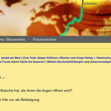
ts / Börsenlinks
Forumsarchive
 autark am Meer
|
Zum Tode Jürgen Küßners
|
Bücher vom Kopp-Verlag |
Datenschut
be Forum
durch
Käufe bei Amazon
! |
Weitere Buchempfehlungen
und
Amazonnavigat
...
Butscha hat, die ihnen die Augen öffnen wird?
Info nur als Belästigung.