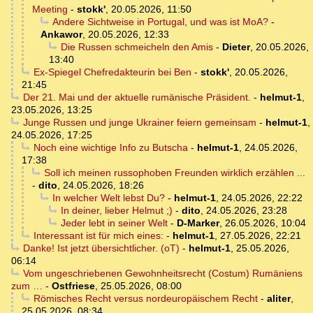
Meeting
-
stokk'
,
20.05.2026, 11:50
Andere Sichtweise in Portugal, und was ist MoA?
-
Ankawor
,
20.05.2026, 12:33
Die Russen schmeicheln den Amis
-
Dieter
,
20.05.2026,
13:40
Ex-Spiegel Chefredakteurin bei Ben
-
stokk'
,
20.05.2026,
21:45
Der 21. Mai und der aktuelle rumänische Präsident.
-
helmut-1
,
23.05.2026, 13:25
Junge Russen und junge Ukrainer feiern gemeinsam
-
helmut-1
,
24.05.2026, 17:25
Noch eine wichtige Info zu Butscha
-
helmut-1
,
24.05.2026,
17:38
Soll ich meinen russophoben Freunden wirklich erzählen ...
-
dito
,
24.05.2026, 18:26
In welcher Welt lebst Du?
-
helmut-1
,
24.05.2026, 22:22
In deiner, lieber Helmut ;)
-
dito
,
24.05.2026, 23:28
Jeder lebt in seiner Welt
-
D-Marker
,
26.05.2026, 10:04
Interessant ist für mich eines:
-
helmut-1
,
27.05.2026, 22:21
Danke! Ist jetzt übersichtlicher. (oT)
-
helmut-1
,
25.05.2026,
06:14
Vom ungeschriebenen Gewohnheitsrecht (Costum) Rumäniens
zum …
-
Ostfriese
,
25.05.2026, 08:00
Römisches Recht versus nordeuropäischem Recht
-
aliter
,
25.05.2026, 08:34