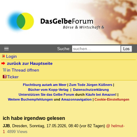
Suche:
Los
Login
zurück zur Hauptseite
in Thread öffnen
Ticker
Fluchtburg autark am Meer
|
Zum Tode Jürgen Küßners
|
Bücher vom Kopp-Verlag |
Datenschutzerklärung
Unterstützen Sie das Gelbe Forum
durch
Käufe bei Amazon
! |
Weitere Buchempfehlungen
und
Amazonnavigation
|
Cookie-Einstellungen
ich habe irgendwo gelesen
JJB
,
Dresden
,
Sonntag, 17.05.2026, 08:40
(vor 82 Tagen)
@ helmut-
1
4899 Views