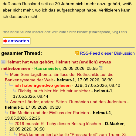
daß auch Russland seit ca 20 Jahren nicht mehr dazu gehört, weiß
aber nicht mehr, wo ich das aufgeschnappt habe. Verifizieren kann
ich das auch nicht.
--
"das ist die Seuche unserer Zeit: Verrückte führen Blinde!" (Shakespeare, King Lear)
antworten
gesamter Thread:
RSS-Feed dieser Diskussion
Helmut hat was gehört, Helmut hat (endlich) etwas
mitbekommen
-
Hausmeister
,
25.05.2026, 05:55
Mein Sonntagsthema: Einfluss der Rothschilds auf die
Bankensysteme der Welt
-
helmut-1
,
17.05.2026, 08:30
ich habe irgendwo gelesen
-
JJB
,
17.05.2026, 08:40
Richtig, auch hier bin ich mir unsicher
-
helmut-1
,
17.05.2026, 08:44
Andere Länder, andere Sitten. Rumänien und das Judentum
-
helmut-1
,
17.05.2026, 09:20
Die Medien und der Einfluss der Parteien
-
helmut-1
,
19.05.2026, 22:26
2019 musste R. Tichy diesen Beitrag löschen
-
D-Marker
,
20.05.2026, 06:50
MoA kommentiert aktuelle "Pressearbeit" zum Trump-Xi-