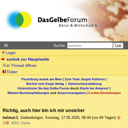
Suche:
Los
Login
zurück zur Hauptseite
in Thread öffnen
Ticker
Fluchtburg autark am Meer
|
Zum Tode Jürgen Küßners
|
Bücher vom Kopp-Verlag |
Datenschutzerklärung
Unterstützen Sie das Gelbe Forum
durch
Käufe bei Amazon
! |
Weitere Buchempfehlungen
und
Amazonnavigation
|
Cookie-Einstellungen
Richtig, auch hier bin ich mir unsicher
helmut-1
,
Siebenbürgen
,
Sonntag, 17.05.2026, 08:44
(vor 84 Tagen)
@
JJB
4551 Views