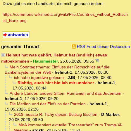
Dazu gibt es eine Landkarte, die mich genauso irritiert:
https://commons.wikimedia.org/wiki/File:Countries_without_Rothsch
ild_Bank.png
antworten
gesamter Thread:
RSS-Feed dieser Diskussion
Helmut hat was gehört, Helmut hat (endlich) etwas
mitbekommen
-
Hausmeister
,
25.05.2026, 05:55
Mein Sonntagsthema: Einfluss der Rothschilds auf die
Bankensysteme der Welt
-
helmut-1
,
17.05.2026, 08:30
ich habe irgendwo gelesen
-
JJB
,
17.05.2026, 08:40
Richtig, auch hier bin ich mir unsicher
-
helmut-1
,
17.05.2026, 08:44
Andere Länder, andere Sitten. Rumänien und das Judentum
-
helmut-1
,
17.05.2026, 09:20
Die Medien und der Einfluss der Parteien
-
helmut-1
,
19.05.2026, 22:26
2019 musste R. Tichy diesen Beitrag löschen
-
D-Marker
,
20.05.2026, 06:50
MoA kommentiert aktuelle "Pressearbeit" zum Trump-Xi-
Meeting
-
stokk'
,
20.05.2026, 11:50