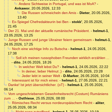
Andere Sichtweise in Portugal, und was ist MoA?
-
Ankawor
,
20.05.2026, 12:33
Die Russen schmeicheln den Amis
-
Dieter
,
20.05.2026,
13:40
Ex-Spiegel Chefredakteurin bei Ben
-
stokk'
,
20.05.2026,
21:45
Der 21. Mai und der aktuelle rumänische Präsident.
-
helmut-1
,
23.05.2026, 13:25
Junge Russen und junge Ukrainer feiern gemeinsam
-
helmut-1
,
24.05.2026, 17:25
Noch eine wichtige Info zu Butscha
-
helmut-1
,
24.05.2026,
17:38
Soll ich meinen russophoben Freunden wirklich erzählen ...
-
dito
,
24.05.2026, 18:26
In welcher Welt lebst Du?
-
helmut-1
,
24.05.2026, 22:22
In deiner, lieber Helmut ;)
-
dito
,
24.05.2026, 23:28
Jeder lebt in seiner Welt
-
D-Marker
,
26.05.2026, 10:04
Interessant ist für mich eines:
-
helmut-1
,
27.05.2026, 22:21
Danke! Ist jetzt übersichtlicher. (oT)
-
helmut-1
,
25.05.2026,
06:14
Vom ungeschriebenen Gewohnheitsrecht (Costum) Rumäniens
zum …
-
Ostfriese
,
25.05.2026, 08:00
Römisches Recht versus nordeuropäischem Recht
-
aliter
,
25.05.2026, 08:34
Nicht ganz zutreffend
-
helmut-1
,
25.05.2026, 10:19