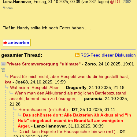
Lenz-Hannover
,
Freitag, 31.10.2025, 00:39
(vor 282 Tagen)
@ DT
2362
Views
.
Tief im Handy sollte ich noch Fotos haben ... .
antworten
gesamter Thread:
RSS-Feed dieser Diskussion
Private Stromversorgung "ultimate"
-
Zorro
,
24.10.2025, 19:01
Passt für mich nicht, aber Respekt was du dir hingestellt hast,
kwt
-
Joe68
,
24.10.2025, 19:59
Wahnsinn. Respekt. Aber...
-
Dragonfly
,
24.10.2025, 21:18
Wenn man den Akkubrand als möglichen Betriebszustand
ansieht, kommt man zu Lösungen,...
-
paranoia
,
24.10.2025,
21:28
Herrenhausen. (mTuBuL)
-
DT
,
25.10.2025, 01:11
Das schönste dort: Alle Bakterien äh Akkus sind "in
Holz" eingebaut, macht im Brandfall am wenigsten
Ärger.
-
Lenz-Hannover
,
31.10.2025, 00:39
Da ich kein Experte für Hausspeicher bin wie (mT)
-
DT
,