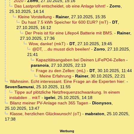
2020
-
Zorro
,
27.10.2025, 15:16
Das Lastprofil entscheidet, ob eine Anlage lohnt!
-
Zorro
,
25.10.2025, 14:14
Kleine Vorstellung
-
Rainer
,
27.10.2025, 15:35
Du hast 7.5 kWh Speicher für 600 EUR? (mT)
-
DT
,
27.10.2025, 16:12
Der Preis ist für eine Lifepo4 Batterie mit BMS.
-
Rainer
,
27.10.2025, 17:36
Wow, danke! (mkT)
-
DT
,
27.10.2025, 19:45
@DT, ...du musst dich beeilen!
-
Zorro
,
27.10.2025,
21:41
Kapazitätsangaben bei Deinen LiFePO4-Zellen
-
paranoia
,
27.10.2025, 22:13
Frage zu den Zellen: (mL)
-
DT
,
30.10.2025, 11:44
Meine Erfahrung
-
Rainer
,
30.10.2025, 22:21
Wahnsinn. Echt interessant. Eine Frage an die Experten hier:
-
SevenSamurai
,
25.10.2025, 11:55
Tippe auf plötzliche Netzfrequenzschwankung. In einem
instabilen .. mkT
-
igelei
,
25.10.2025, 14:18
Bilanz meiner PV-Anlage nach 365 Tagen
-
Dionysos
,
25.10.2025, 13:47
Klasse, herzlichen Glückwunsch! (oT)
-
mabraton
,
25.10.2025,
17:38
Werbung