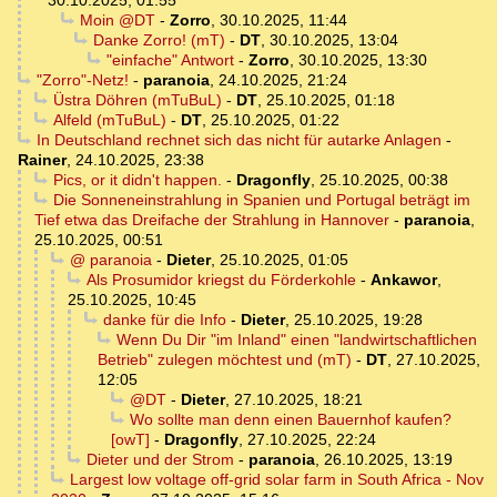
30.10.2025, 01:55
Moin @DT
-
Zorro
,
30.10.2025, 11:44
Danke Zorro! (mT)
-
DT
,
30.10.2025, 13:04
"einfache" Antwort
-
Zorro
,
30.10.2025, 13:30
"Zorro"-Netz!
-
paranoia
,
24.10.2025, 21:24
Üstra Döhren (mTuBuL)
-
DT
,
25.10.2025, 01:18
Alfeld (mTuBuL)
-
DT
,
25.10.2025, 01:22
In Deutschland rechnet sich das nicht für autarke Anlagen
-
Rainer
,
24.10.2025, 23:38
Pics, or it didn't happen.
-
Dragonfly
,
25.10.2025, 00:38
Die Sonneneinstrahlung in Spanien und Portugal beträgt im
Tief etwa das Dreifache der Strahlung in Hannover
-
paranoia
,
25.10.2025, 00:51
@ paranoia
-
Dieter
,
25.10.2025, 01:05
Als Prosumidor kriegst du Förderkohle
-
Ankawor
,
25.10.2025, 10:45
danke für die Info
-
Dieter
,
25.10.2025, 19:28
Wenn Du Dir "im Inland" einen "landwirtschaftlichen
Betrieb" zulegen möchtest und (mT)
-
DT
,
27.10.2025,
12:05
@DT
-
Dieter
,
27.10.2025, 18:21
Wo sollte man denn einen Bauernhof kaufen?
[owT]
-
Dragonfly
,
27.10.2025, 22:24
Dieter und der Strom
-
paranoia
,
26.10.2025, 13:19
Largest low voltage off-grid solar farm in South Africa - Nov