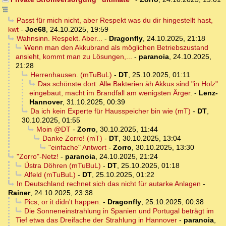
Passt für mich nicht, aber Respekt was du dir hingestellt hast,
kwt
-
Joe68
,
24.10.2025, 19:59
Wahnsinn. Respekt. Aber...
-
Dragonfly
,
24.10.2025, 21:18
Wenn man den Akkubrand als möglichen Betriebszustand
ansieht, kommt man zu Lösungen,...
-
paranoia
,
24.10.2025,
21:28
Herrenhausen. (mTuBuL)
-
DT
,
25.10.2025, 01:11
Das schönste dort: Alle Bakterien äh Akkus sind "in Holz"
eingebaut, macht im Brandfall am wenigsten Ärger.
-
Lenz-
Hannover
,
31.10.2025, 00:39
Da ich kein Experte für Hausspeicher bin wie (mT)
-
DT
,
30.10.2025, 01:55
Moin @DT
-
Zorro
,
30.10.2025, 11:44
Danke Zorro! (mT)
-
DT
,
30.10.2025, 13:04
"einfache" Antwort
-
Zorro
,
30.10.2025, 13:30
"Zorro"-Netz!
-
paranoia
,
24.10.2025, 21:24
Üstra Döhren (mTuBuL)
-
DT
,
25.10.2025, 01:18
Alfeld (mTuBuL)
-
DT
,
25.10.2025, 01:22
In Deutschland rechnet sich das nicht für autarke Anlagen
-
Rainer
,
24.10.2025, 23:38
Pics, or it didn't happen.
-
Dragonfly
,
25.10.2025, 00:38
Die Sonneneinstrahlung in Spanien und Portugal beträgt im
Tief etwa das Dreifache der Strahlung in Hannover
-
paranoia
,