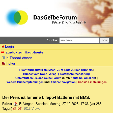
Suche:
Los
Login
zurück zur Hauptseite
in Thread öffnen
Ticker
Fluchtburg autark am Meer
|
Zum Tode Jürgen Küßners
|
Bücher vom Kopp-Verlag |
Datenschutzerklärung
Unterstützen Sie das Gelbe Forum
durch
Käufe bei Amazon
! |
Weitere Buchempfehlungen
und
Amazonnavigation
|
Cookie-Einstellungen
Der Preis ist für eine Lifepo4 Batterie mit BMS.
Rainer
,
El Verger - Spanien
,
Montag, 27.10.2025, 17:36
(vor 286
Tagen)
@ DT
3018 Views