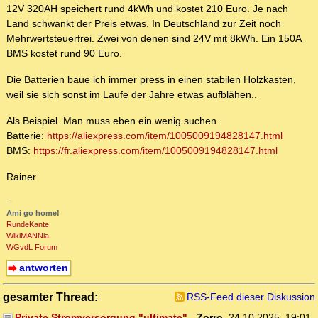
12V 320AH speichert rund 4kWh und kostet 210 Euro. Je nach
Land schwankt der Preis etwas. In Deutschland zur Zeit noch
Mehrwertsteuerfrei. Zwei von denen sind 24V mit 8kWh. Ein 150A
BMS kostet rund 90 Euro.
Die Batterien baue ich immer press in einen stabilen Holzkasten,
weil sie sich sonst im Laufe der Jahre etwas aufblähen..
Als Beispiel. Man muss eben ein wenig suchen.
Batterie:
https://aliexpress.com/item/1005009194828147.html
BMS:
https://fr.aliexpress.com/item/1005009194828147.html
Rainer
--
Ami go home!
RundeKante
WikiMANNia
WGvdL Forum
antworten
gesamter Thread:
RSS-Feed dieser Diskussion
Private Stromversorgung "ultimate"
-
Zorro
,
24.10.2025, 19:01