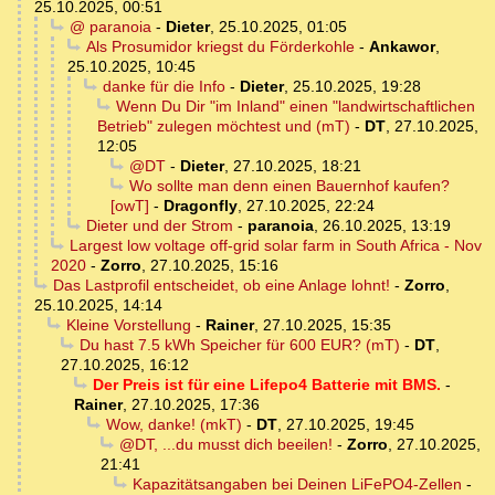
25.10.2025, 00:51
@ paranoia
-
Dieter
,
25.10.2025, 01:05
Als Prosumidor kriegst du Förderkohle
-
Ankawor
,
25.10.2025, 10:45
danke für die Info
-
Dieter
,
25.10.2025, 19:28
Wenn Du Dir "im Inland" einen "landwirtschaftlichen
Betrieb" zulegen möchtest und (mT)
-
DT
,
27.10.2025,
12:05
@DT
-
Dieter
,
27.10.2025, 18:21
Wo sollte man denn einen Bauernhof kaufen?
[owT]
-
Dragonfly
,
27.10.2025, 22:24
Dieter und der Strom
-
paranoia
,
26.10.2025, 13:19
Largest low voltage off-grid solar farm in South Africa - Nov
2020
-
Zorro
,
27.10.2025, 15:16
Das Lastprofil entscheidet, ob eine Anlage lohnt!
-
Zorro
,
25.10.2025, 14:14
Kleine Vorstellung
-
Rainer
,
27.10.2025, 15:35
Du hast 7.5 kWh Speicher für 600 EUR? (mT)
-
DT
,
27.10.2025, 16:12
Der Preis ist für eine Lifepo4 Batterie mit BMS.
-
Rainer
,
27.10.2025, 17:36
Wow, danke! (mkT)
-
DT
,
27.10.2025, 19:45
@DT, ...du musst dich beeilen!
-
Zorro
,
27.10.2025,
21:41
Kapazitätsangaben bei Deinen LiFePO4-Zellen
-