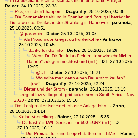
In Deutschland rechnet sich das nicht für autarke Anlagen
-
Rainer
,
24.10.2025, 23:38
Pics, or it didn't happen.
-
Dragonfly
,
25.10.2025, 00:38
Die Sonneneinstrahlung in Spanien und Portugal beträgt im
Tief etwa das Dreifache der Strahlung in Hannover
-
paranoia
,
25.10.2025, 00:51
@ paranoia
-
Dieter
,
25.10.2025, 01:05
Als Prosumidor kriegst du Förderkohle
-
Ankawor
,
25.10.2025, 10:45
danke für die Info
-
Dieter
,
25.10.2025, 19:28
Wenn Du Dir "im Inland" einen "landwirtschaftlichen
Betrieb" zulegen möchtest und (mT)
-
DT
,
27.10.2025,
12:05
@DT
-
Dieter
,
27.10.2025, 18:21
Wo sollte man denn einen Bauernhof kaufen?
[owT]
-
Dragonfly
,
27.10.2025, 22:24
Dieter und der Strom
-
paranoia
,
26.10.2025, 13:19
Largest low voltage off-grid solar farm in South Africa - Nov
2020
-
Zorro
,
27.10.2025, 15:16
Das Lastprofil entscheidet, ob eine Anlage lohnt!
-
Zorro
,
25.10.2025, 14:14
Kleine Vorstellung
-
Rainer
,
27.10.2025, 15:35
Du hast 7.5 kWh Speicher für 600 EUR? (mT)
-
DT
,
27.10.2025, 16:12
Der Preis ist für eine Lifepo4 Batterie mit BMS.
-
Rainer
,