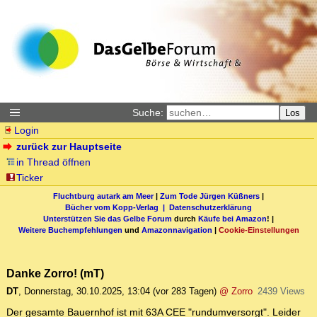
Suche:
Los
Login
zurück zur Hauptseite
in Thread öffnen
Ticker
Fluchtburg autark am Meer
|
Zum Tode Jürgen Küßners
|
Bücher vom Kopp-Verlag |
Datenschutzerklärung
Unterstützen Sie das Gelbe Forum
durch
Käufe bei Amazon
! |
Weitere Buchempfehlungen
und
Amazonnavigation
|
Cookie-Einstellungen
Danke Zorro! (mT)
DT
,
Donnerstag, 30.10.2025, 13:04
(vor 283 Tagen)
@ Zorro
2439 Views
Der gesamte Bauernhof ist mit 63A CEE "rundumversorgt". Leider