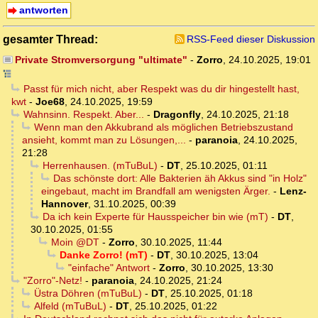
antworten
gesamter Thread:
RSS-Feed dieser Diskussion
Private Stromversorgung "ultimate"
-
Zorro
,
24.10.2025, 19:01
Passt für mich nicht, aber Respekt was du dir hingestellt hast,
kwt
-
Joe68
,
24.10.2025, 19:59
Wahnsinn. Respekt. Aber...
-
Dragonfly
,
24.10.2025, 21:18
Wenn man den Akkubrand als möglichen Betriebszustand
ansieht, kommt man zu Lösungen,...
-
paranoia
,
24.10.2025,
21:28
Herrenhausen. (mTuBuL)
-
DT
,
25.10.2025, 01:11
Das schönste dort: Alle Bakterien äh Akkus sind "in Holz"
eingebaut, macht im Brandfall am wenigsten Ärger.
-
Lenz-
Hannover
,
31.10.2025, 00:39
Da ich kein Experte für Hausspeicher bin wie (mT)
-
DT
,
30.10.2025, 01:55
Moin @DT
-
Zorro
,
30.10.2025, 11:44
Danke Zorro! (mT)
-
DT
,
30.10.2025, 13:04
"einfache" Antwort
-
Zorro
,
30.10.2025, 13:30
"Zorro"-Netz!
-
paranoia
,
24.10.2025, 21:24
Üstra Döhren (mTuBuL)
-
DT
,
25.10.2025, 01:18
Alfeld (mTuBuL)
-
DT
,
25.10.2025, 01:22