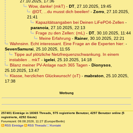
27.10.2025, 17:36
Wow, danke! (mkT)
-
DT
,
27.10.2025, 19:45
@DT, ...du musst dich beeilen!
-
Zorro
,
27.10.2025,
21:41
Kapazitätsangaben bei Deinen LiFePO4-Zellen
-
paranoia
,
27.10.2025, 22:13
Frage zu den Zellen: (mL)
-
DT
,
30.10.2025, 11:44
Meine Erfahrung
-
Rainer
,
30.10.2025, 22:21
Wahnsinn. Echt interessant. Eine Frage an die Experten hier:
-
SevenSamurai
,
25.10.2025, 11:55
Tippe auf plötzliche Netzfrequenzschwankung. In einem
instabilen .. mkT
-
igelei
,
25.10.2025, 14:18
Bilanz meiner PV-Anlage nach 365 Tagen
-
Dionysos
,
25.10.2025, 13:47
Klasse, herzlichen Glückwunsch! (oT)
-
mabraton
,
25.10.2025,
17:38
Werbung
257401 Einträge in 18365 Threads, 975 registrierte Benutzer, 4297 Benutzer online (5
registrierte, 4292 Gäste)
Forumszeit: 09.08.2026, 11:27 (Europe/Berlin)
RSS Einträge
RSS Threads
Kontakt