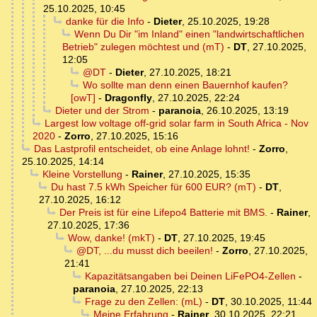
25.10.2025, 10:45
danke für die Info
-
Dieter
,
25.10.2025, 19:28
Wenn Du Dir "im Inland" einen "landwirtschaftlichen
Betrieb" zulegen möchtest und (mT)
-
DT
,
27.10.2025,
12:05
@DT
-
Dieter
,
27.10.2025, 18:21
Wo sollte man denn einen Bauernhof kaufen?
[owT]
-
Dragonfly
,
27.10.2025, 22:24
Dieter und der Strom
-
paranoia
,
26.10.2025, 13:19
Largest low voltage off-grid solar farm in South Africa - Nov
2020
-
Zorro
,
27.10.2025, 15:16
Das Lastprofil entscheidet, ob eine Anlage lohnt!
-
Zorro
,
25.10.2025, 14:14
Kleine Vorstellung
-
Rainer
,
27.10.2025, 15:35
Du hast 7.5 kWh Speicher für 600 EUR? (mT)
-
DT
,
27.10.2025, 16:12
Der Preis ist für eine Lifepo4 Batterie mit BMS.
-
Rainer
,
27.10.2025, 17:36
Wow, danke! (mkT)
-
DT
,
27.10.2025, 19:45
@DT, ...du musst dich beeilen!
-
Zorro
,
27.10.2025,
21:41
Kapazitätsangaben bei Deinen LiFePO4-Zellen
-
paranoia
,
27.10.2025, 22:13
Frage zu den Zellen: (mL)
-
DT
,
30.10.2025, 11:44
Meine Erfahrung
-
Rainer
,
30.10.2025, 22:21