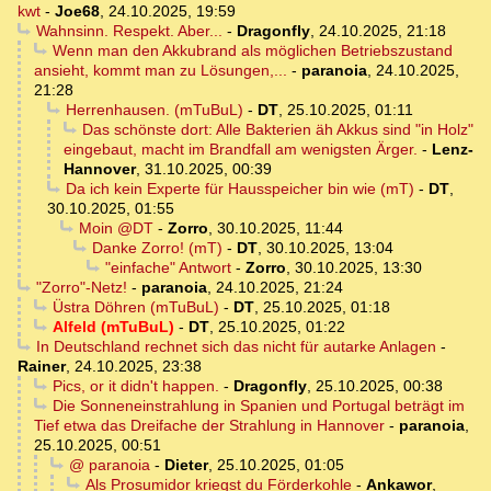
kwt
-
Joe68
,
24.10.2025, 19:59
Wahnsinn. Respekt. Aber...
-
Dragonfly
,
24.10.2025, 21:18
Wenn man den Akkubrand als möglichen Betriebszustand
ansieht, kommt man zu Lösungen,...
-
paranoia
,
24.10.2025,
21:28
Herrenhausen. (mTuBuL)
-
DT
,
25.10.2025, 01:11
Das schönste dort: Alle Bakterien äh Akkus sind "in Holz"
eingebaut, macht im Brandfall am wenigsten Ärger.
-
Lenz-
Hannover
,
31.10.2025, 00:39
Da ich kein Experte für Hausspeicher bin wie (mT)
-
DT
,
30.10.2025, 01:55
Moin @DT
-
Zorro
,
30.10.2025, 11:44
Danke Zorro! (mT)
-
DT
,
30.10.2025, 13:04
"einfache" Antwort
-
Zorro
,
30.10.2025, 13:30
"Zorro"-Netz!
-
paranoia
,
24.10.2025, 21:24
Üstra Döhren (mTuBuL)
-
DT
,
25.10.2025, 01:18
Alfeld (mTuBuL)
-
DT
,
25.10.2025, 01:22
In Deutschland rechnet sich das nicht für autarke Anlagen
-
Rainer
,
24.10.2025, 23:38
Pics, or it didn't happen.
-
Dragonfly
,
25.10.2025, 00:38
Die Sonneneinstrahlung in Spanien und Portugal beträgt im
Tief etwa das Dreifache der Strahlung in Hannover
-
paranoia
,
25.10.2025, 00:51
@ paranoia
-
Dieter
,
25.10.2025, 01:05
Als Prosumidor kriegst du Förderkohle
-
Ankawor
,