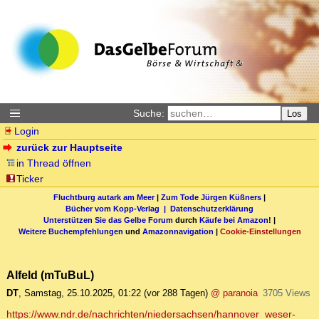
Suche:
Los
Login
zurück zur Hauptseite
in Thread öffnen
Ticker
Fluchtburg autark am Meer
|
Zum Tode Jürgen Küßners
|
Bücher vom Kopp-Verlag |
Datenschutzerklärung
Unterstützen Sie das Gelbe Forum
durch
Käufe bei Amazon
! |
Weitere Buchempfehlungen
und
Amazonnavigation
|
Cookie-Einstellungen
Alfeld (mTuBuL)
DT
,
Samstag, 25.10.2025, 01:22
(vor 288 Tagen)
@ paranoia
3705 Views
https://www.ndr.de/nachrichten/niedersachsen/hannover_weser-