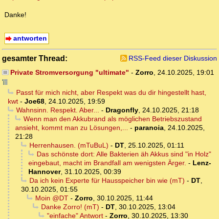
Danke!
antworten
gesamter Thread:
RSS-Feed dieser Diskussion
Private Stromversorgung "ultimate"
-
Zorro
,
24.10.2025, 19:01
Passt für mich nicht, aber Respekt was du dir hingestellt hast,
kwt
-
Joe68
,
24.10.2025, 19:59
Wahnsinn. Respekt. Aber...
-
Dragonfly
,
24.10.2025, 21:18
Wenn man den Akkubrand als möglichen Betriebszustand
ansieht, kommt man zu Lösungen,...
-
paranoia
,
24.10.2025,
21:28
Herrenhausen. (mTuBuL)
-
DT
,
25.10.2025, 01:11
Das schönste dort: Alle Bakterien äh Akkus sind "in Holz"
eingebaut, macht im Brandfall am wenigsten Ärger.
-
Lenz-
Hannover
,
31.10.2025, 00:39
Da ich kein Experte für Hausspeicher bin wie (mT)
-
DT
,
30.10.2025, 01:55
Moin @DT
-
Zorro
,
30.10.2025, 11:44
Danke Zorro! (mT)
-
DT
,
30.10.2025, 13:04
"einfache" Antwort
-
Zorro
,
30.10.2025, 13:30