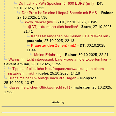
Du hast 7.5 kWh Speicher für 600 EUR? (mT)
-
DT
,
27.10.2025, 16:12
Der Preis ist für eine Lifepo4 Batterie mit BMS.
-
Rainer
,
27.10.2025, 17:36
Wow, danke! (mkT)
-
DT
,
27.10.2025, 19:45
@DT, ...du musst dich beeilen!
-
Zorro
,
27.10.2025,
21:41
Kapazitätsangaben bei Deinen LiFePO4-Zellen
-
paranoia
,
27.10.2025, 22:13
Frage zu den Zellen: (mL)
-
DT
,
30.10.2025,
11:44
Meine Erfahrung
-
Rainer
,
30.10.2025, 22:21
Wahnsinn. Echt interessant. Eine Frage an die Experten hier:
-
SevenSamurai
,
25.10.2025, 11:55
Tippe auf plötzliche Netzfrequenzschwankung. In einem
instabilen .. mkT
-
igelei
,
25.10.2025, 14:18
Bilanz meiner PV-Anlage nach 365 Tagen
-
Dionysos
,
25.10.2025, 13:47
Klasse, herzlichen Glückwunsch! (oT)
-
mabraton
,
25.10.2025,
17:38
Werbung