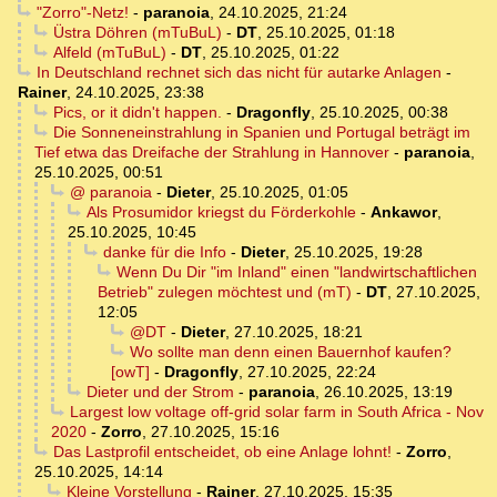
"Zorro"-Netz!
-
paranoia
,
24.10.2025, 21:24
Üstra Döhren (mTuBuL)
-
DT
,
25.10.2025, 01:18
Alfeld (mTuBuL)
-
DT
,
25.10.2025, 01:22
In Deutschland rechnet sich das nicht für autarke Anlagen
-
Rainer
,
24.10.2025, 23:38
Pics, or it didn't happen.
-
Dragonfly
,
25.10.2025, 00:38
Die Sonneneinstrahlung in Spanien und Portugal beträgt im
Tief etwa das Dreifache der Strahlung in Hannover
-
paranoia
,
25.10.2025, 00:51
@ paranoia
-
Dieter
,
25.10.2025, 01:05
Als Prosumidor kriegst du Förderkohle
-
Ankawor
,
25.10.2025, 10:45
danke für die Info
-
Dieter
,
25.10.2025, 19:28
Wenn Du Dir "im Inland" einen "landwirtschaftlichen
Betrieb" zulegen möchtest und (mT)
-
DT
,
27.10.2025,
12:05
@DT
-
Dieter
,
27.10.2025, 18:21
Wo sollte man denn einen Bauernhof kaufen?
[owT]
-
Dragonfly
,
27.10.2025, 22:24
Dieter und der Strom
-
paranoia
,
26.10.2025, 13:19
Largest low voltage off-grid solar farm in South Africa - Nov
2020
-
Zorro
,
27.10.2025, 15:16
Das Lastprofil entscheidet, ob eine Anlage lohnt!
-
Zorro
,
25.10.2025, 14:14
Kleine Vorstellung
-
Rainer
,
27.10.2025, 15:35