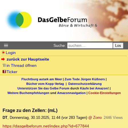
Suche:
Los
Login
zurück zur Hauptseite
in Thread öffnen
Ticker
Fluchtburg autark am Meer
|
Zum Tode Jürgen Küßners
|
Bücher vom Kopp-Verlag |
Datenschutzerklärung
Unterstützen Sie das Gelbe Forum
durch
Käufe bei Amazon
! |
Weitere Buchempfehlungen
und
Amazonnavigation
|
Cookie-Einstellungen
Frage zu den Zellen: (mL)
DT
,
Donnerstag, 30.10.2025, 11:44
(vor 283 Tagen)
@ Zorro
2446 Views
https://dasgelbeforum.net/index.php?id=677844