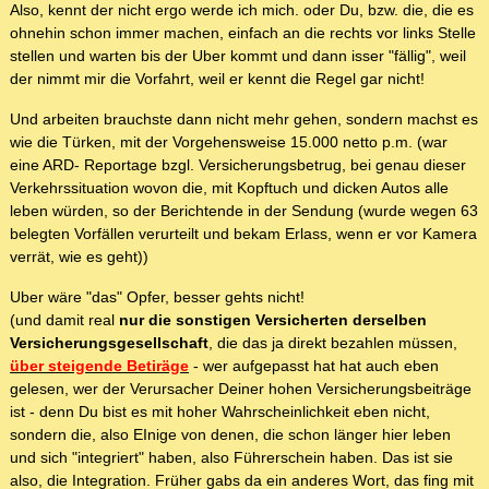
Also, kennt der nicht ergo werde ich mich. oder Du, bzw. die, die es
ohnehin schon immer machen, einfach an die rechts vor links Stelle
stellen und warten bis der Uber kommt und dann isser "fällig", weil
der nimmt mir die Vorfahrt, weil er kennt die Regel gar nicht!
Und arbeiten brauchste dann nicht mehr gehen, sondern machst es
wie die Türken, mit der Vorgehensweise 15.000 netto p.m. (war
eine ARD- Reportage bzgl. Versicherungsbetrug, bei genau dieser
Verkehrssituation wovon die, mit Kopftuch und dicken Autos alle
leben würden, so der Berichtende in der Sendung (wurde wegen 63
belegten Vorfällen verurteilt und bekam Erlass, wenn er vor Kamera
verrät, wie es geht))
Uber wäre "das" Opfer, besser gehts nicht!
(und damit real
nur die sonstigen Versicherten derselben
Versicherungsgesellschaft
, die das ja direkt bezahlen müssen,
über steigende Betiräge
- wer aufgepasst hat hat auch eben
gelesen, wer der Verursacher Deiner hohen Versicherungsbeiträge
ist - denn Du bist es mit hoher Wahrscheinlichkeit eben nicht,
sondern die, also EInige von denen, die schon länger hier leben
und sich "integriert" haben, also Führerschein haben. Das ist sie
also, die Integration. Früher gabs da ein anderes Wort, das fing mit