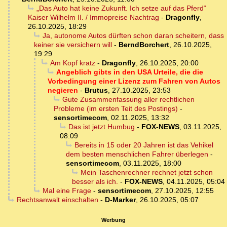
„Das Auto hat keine Zukunft. Ich setze auf das Pferd“
Kaiser Wilhelm II. / Immopreise Nachtrag
-
Dragonfly
,
26.10.2025, 18:29
Ja, autonome Autos dürften schon daran scheitern, dass
keiner sie versichern will
-
BerndBorchert
,
26.10.2025,
19:29
Am Kopf kratz
-
Dragonfly
,
26.10.2025, 20:00
Angeblich gibts in den USA Urteile, die die
Vorbedingung einer Lizenz zum Fahren von Autos
negieren
-
Brutus
,
27.10.2025, 23:53
Gute Zusammenfassung aller rechtlichen
Probleme (im ersten Teit des Postings)
-
sensortimecom
,
02.11.2025, 13:32
Das ist jetzt Humbug
-
FOX-NEWS
,
03.11.2025,
08:09
Bereits in 15 oder 20 Jahren ist das Vehikel
dem besten menschlichen Fahrer überlegen
-
sensortimecom
,
03.11.2025, 18:00
Mein Taschenrechner rechnet jetzt schon
besser als ich.
-
FOX-NEWS
,
04.11.2025, 05:04
Mal eine Frage
-
sensortimecom
,
27.10.2025, 12:55
Rechtsanwalt einschalten
-
D-Marker
,
26.10.2025, 05:07
Werbung