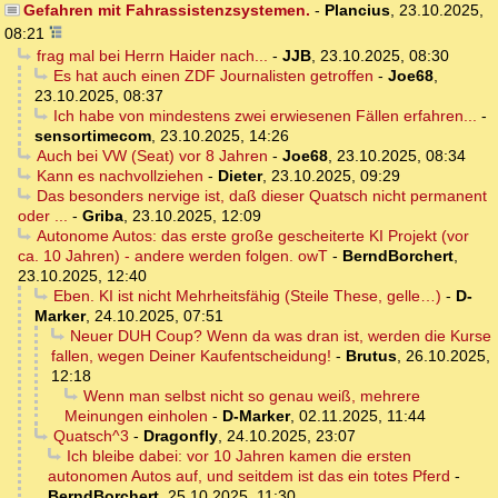
Gefahren mit Fahrassistenzsystemen.
-
Plancius
,
23.10.2025,
08:21
frag mal bei Herrn Haider nach...
-
JJB
,
23.10.2025, 08:30
Es hat auch einen ZDF Journalisten getroffen
-
Joe68
,
23.10.2025, 08:37
Ich habe von mindestens zwei erwiesenen Fällen erfahren...
-
sensortimecom
,
23.10.2025, 14:26
Auch bei VW (Seat) vor 8 Jahren
-
Joe68
,
23.10.2025, 08:34
Kann es nachvollziehen
-
Dieter
,
23.10.2025, 09:29
Das besonders nervige ist, daß dieser Quatsch nicht permanent
oder ...
-
Griba
,
23.10.2025, 12:09
Autonome Autos: das erste große gescheiterte KI Projekt (vor
ca. 10 Jahren) - andere werden folgen. owT
-
BerndBorchert
,
23.10.2025, 12:40
Eben. KI ist nicht Mehrheitsfähig (Steile These, gelle…)
-
D-
Marker
,
24.10.2025, 07:51
Neuer DUH Coup? Wenn da was dran ist, werden die Kurse
fallen, wegen Deiner Kaufentscheidung!
-
Brutus
,
26.10.2025,
12:18
Wenn man selbst nicht so genau weiß, mehrere
Meinungen einholen
-
D-Marker
,
02.11.2025, 11:44
Quatsch^3
-
Dragonfly
,
24.10.2025, 23:07
Ich bleibe dabei: vor 10 Jahren kamen die ersten
autonomen Autos auf, und seitdem ist das ein totes Pferd
-
BerndBorchert
,
25.10.2025, 11:30