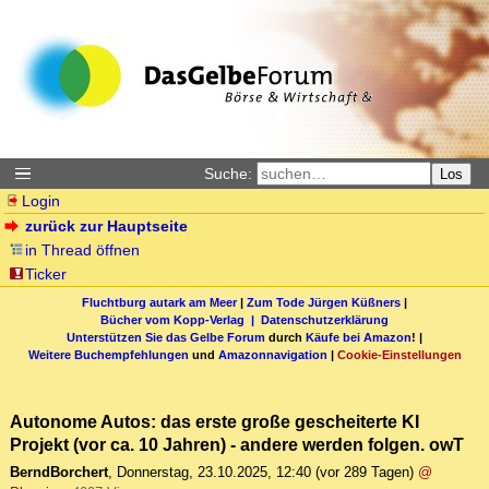
Suche:
Los
Login
zurück zur Hauptseite
in Thread öffnen
Ticker
Fluchtburg autark am Meer
|
Zum Tode Jürgen Küßners
|
Bücher vom Kopp-Verlag |
Datenschutzerklärung
Unterstützen Sie das Gelbe Forum
durch
Käufe bei Amazon
! |
Weitere Buchempfehlungen
und
Amazonnavigation
|
Cookie-Einstellungen
Autonome Autos: das erste große gescheiterte KI
Projekt (vor ca. 10 Jahren) - andere werden folgen. owT
BerndBorchert
,
Donnerstag, 23.10.2025, 12:40
(vor 289 Tagen)
@