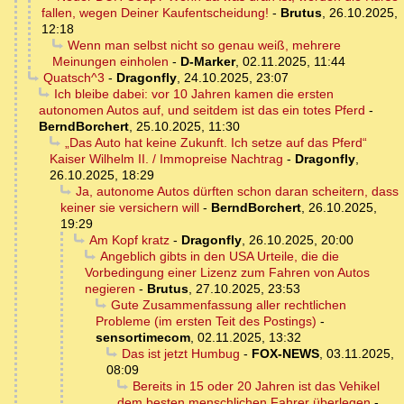
fallen, wegen Deiner Kaufentscheidung!
-
Brutus
,
26.10.2025,
12:18
Wenn man selbst nicht so genau weiß, mehrere
Meinungen einholen
-
D-Marker
,
02.11.2025, 11:44
Quatsch^3
-
Dragonfly
,
24.10.2025, 23:07
Ich bleibe dabei: vor 10 Jahren kamen die ersten
autonomen Autos auf, und seitdem ist das ein totes Pferd
-
BerndBorchert
,
25.10.2025, 11:30
„Das Auto hat keine Zukunft. Ich setze auf das Pferd“
Kaiser Wilhelm II. / Immopreise Nachtrag
-
Dragonfly
,
26.10.2025, 18:29
Ja, autonome Autos dürften schon daran scheitern, dass
keiner sie versichern will
-
BerndBorchert
,
26.10.2025,
19:29
Am Kopf kratz
-
Dragonfly
,
26.10.2025, 20:00
Angeblich gibts in den USA Urteile, die die
Vorbedingung einer Lizenz zum Fahren von Autos
negieren
-
Brutus
,
27.10.2025, 23:53
Gute Zusammenfassung aller rechtlichen
Probleme (im ersten Teit des Postings)
-
sensortimecom
,
02.11.2025, 13:32
Das ist jetzt Humbug
-
FOX-NEWS
,
03.11.2025,
08:09
Bereits in 15 oder 20 Jahren ist das Vehikel
dem besten menschlichen Fahrer überlegen
-