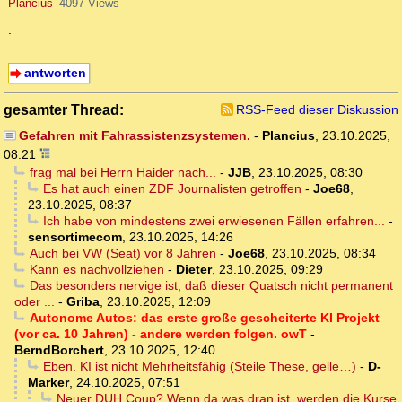
Plancius
4097 Views
.
antworten
gesamter Thread:
RSS-Feed dieser Diskussion
Gefahren mit Fahrassistenzsystemen.
-
Plancius
,
23.10.2025,
08:21
frag mal bei Herrn Haider nach...
-
JJB
,
23.10.2025, 08:30
Es hat auch einen ZDF Journalisten getroffen
-
Joe68
,
23.10.2025, 08:37
Ich habe von mindestens zwei erwiesenen Fällen erfahren...
-
sensortimecom
,
23.10.2025, 14:26
Auch bei VW (Seat) vor 8 Jahren
-
Joe68
,
23.10.2025, 08:34
Kann es nachvollziehen
-
Dieter
,
23.10.2025, 09:29
Das besonders nervige ist, daß dieser Quatsch nicht permanent
oder ...
-
Griba
,
23.10.2025, 12:09
Autonome Autos: das erste große gescheiterte KI Projekt
(vor ca. 10 Jahren) - andere werden folgen. owT
-
BerndBorchert
,
23.10.2025, 12:40
Eben. KI ist nicht Mehrheitsfähig (Steile These, gelle…)
-
D-
Marker
,
24.10.2025, 07:51
Neuer DUH Coup? Wenn da was dran ist, werden die Kurse