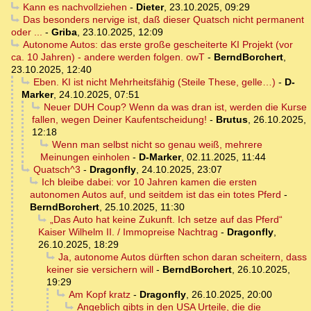
Kann es nachvollziehen
-
Dieter
,
23.10.2025, 09:29
Das besonders nervige ist, daß dieser Quatsch nicht permanent
oder ...
-
Griba
,
23.10.2025, 12:09
Autonome Autos: das erste große gescheiterte KI Projekt (vor
ca. 10 Jahren) - andere werden folgen. owT
-
BerndBorchert
,
23.10.2025, 12:40
Eben. KI ist nicht Mehrheitsfähig (Steile These, gelle…)
-
D-
Marker
,
24.10.2025, 07:51
Neuer DUH Coup? Wenn da was dran ist, werden die Kurse
fallen, wegen Deiner Kaufentscheidung!
-
Brutus
,
26.10.2025,
12:18
Wenn man selbst nicht so genau weiß, mehrere
Meinungen einholen
-
D-Marker
,
02.11.2025, 11:44
Quatsch^3
-
Dragonfly
,
24.10.2025, 23:07
Ich bleibe dabei: vor 10 Jahren kamen die ersten
autonomen Autos auf, und seitdem ist das ein totes Pferd
-
BerndBorchert
,
25.10.2025, 11:30
„Das Auto hat keine Zukunft. Ich setze auf das Pferd“
Kaiser Wilhelm II. / Immopreise Nachtrag
-
Dragonfly
,
26.10.2025, 18:29
Ja, autonome Autos dürften schon daran scheitern, dass
keiner sie versichern will
-
BerndBorchert
,
26.10.2025,
19:29
Am Kopf kratz
-
Dragonfly
,
26.10.2025, 20:00
Angeblich gibts in den USA Urteile, die die