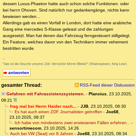
dessen Luxus-Phaeton hatte auch schon solche Funktionen. oder
bei herrn Ohoven. Sind natürlich nur gedankengänge, nichts kann
bewiesen werden...
Allerdings gab es einen Vorfall in London, dort hatte eine arabische
Gang eine mercedes S-Klasse geleast und die zahlungen
ausgesetzt. Man hat denen das Fahrzeug ferngesteuert stillgelegt.
Ein Feature, welches davor von den Technikern immer vehement
bestritten wurde.
--
"das ist die Seuche unserer Zeit: Verrückte führen Blinde!" (Shakespeare, King Lear)
antworten
gesamter Thread:
RSS-Feed dieser Diskussion
Gefahren mit Fahrassistenzsystemen.
-
Plancius
,
23.10.2025,
08:21
frag mal bei Herrn Haider nach...
-
JJB
,
23.10.2025, 08:30
Es hat auch einen ZDF Journalisten getroffen
-
Joe68
,
23.10.2025, 08:37
Ich habe von mindestens zwei erwiesenen Fällen erfahren...
-
sensortimecom
,
23.10.2025, 14:26
Auch bei VW (Seat) vor 8 Jahren
-
Joe68
,
23.10.2025, 08:34