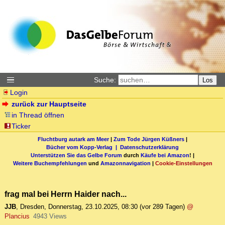
Suche:
Los
Login
zurück zur Hauptseite
in Thread öffnen
Ticker
Fluchtburg autark am Meer
|
Zum Tode Jürgen Küßners
|
Bücher vom Kopp-Verlag |
Datenschutzerklärung
Unterstützen Sie das Gelbe Forum
durch
Käufe bei Amazon
! |
Weitere Buchempfehlungen
und
Amazonnavigation
|
Cookie-Einstellungen
frag mal bei Herrn Haider nach...
JJB
,
Dresden
,
Donnerstag, 23.10.2025, 08:30
(vor 289 Tagen)
@
Plancius
4943 Views