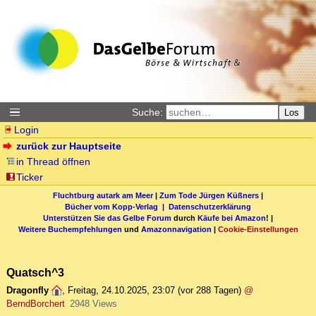
Suche:
Los
Login
zurück zur Hauptseite
in Thread öffnen
Ticker
Fluchtburg autark am Meer
|
Zum Tode Jürgen Küßners
|
Bücher vom Kopp-Verlag |
Datenschutzerklärung
Unterstützen Sie das Gelbe Forum
durch
Käufe bei Amazon
! |
Weitere Buchempfehlungen
und
Amazonnavigation
|
Cookie-Einstellungen
Quatsch^3
Dragonfly
,
Freitag, 24.10.2025, 23:07
(vor 288 Tagen)
@
BerndBorchert
2948 Views