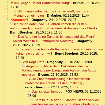
fallen, wegen Deiner Kaufentscheidung!
-
Brutus
,
26.10.2025,
12:18
Wenn man selbst nicht so genau weiß, mehrere
Meinungen einholen
-
D-Marker
,
02.11.2025, 11:44
Quatsch^3
-
Dragonfly
,
24.10.2025, 23:07
Ich bleibe dabei: vor 10 Jahren kamen die ersten
autonomen Autos auf, und seitdem ist das ein totes Pferd
-
BerndBorchert
,
25.10.2025, 11:30
„Das Auto hat keine Zukunft. Ich setze auf das Pferd“
Kaiser Wilhelm II. / Immopreise Nachtrag
-
Dragonfly
,
26.10.2025, 18:29
Ja, autonome Autos dürften schon daran scheitern, dass
keiner sie versichern will
-
BerndBorchert
,
26.10.2025,
19:29
Am Kopf kratz
-
Dragonfly
,
26.10.2025, 20:00
Angeblich gibts in den USA Urteile, die die
Vorbedingung einer Lizenz zum Fahren von Autos
negieren
-
Brutus
,
27.10.2025, 23:53
Gute Zusammenfassung aller rechtlichen
Probleme (im ersten Teit des Postings)
-
sensortimecom
,
02.11.2025, 13:32
Das ist jetzt Humbug
-
FOX-NEWS
,
03.11.2025,
08:09
Bereits in 15 oder 20 Jahren ist das Vehikel
dem besten menschlichen Fahrer überlegen
-