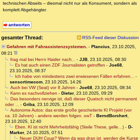
technischen Abseits – diesmal nicht nur als Konsument, sondern als
komplett Abgehängter.
antworten
gesamter Thread:
RSS-Feed dieser Diskussion
Gefahren mit Fahrassistenzsystemen.
-
Plancius
,
23.10.2025,
08:21
frag mal bei Herrn Haider nach...
-
JJB
,
23.10.2025, 08:30
Es hat auch einen ZDF Journalisten getroffen
-
Joe68
,
23.10.2025, 08:37
Ich habe von mindestens zwei erwiesenen Fällen erfahren...
-
sensortimecom
,
23.10.2025, 14:26
Auch bei VW (Seat) vor 8 Jahren
-
Joe68
,
23.10.2025, 08:34
Kann es nachvollziehen
-
Dieter
,
23.10.2025, 09:29
Das besonders nervige ist, daß dieser Quatsch nicht permanent
oder ...
-
Griba
,
23.10.2025, 12:09
Autonome Autos: das erste große gescheiterte KI Projekt (vor
ca. 10 Jahren) - andere werden folgen. owT
-
BerndBorchert
,
23.10.2025, 12:40
Eben. KI ist nicht Mehrheitsfähig (Steile These, gelle…)
-
D-
Marker
,
24.10.2025, 07:51
Neuer DUH Coup? Wenn da was dran ist, werden die Kurse