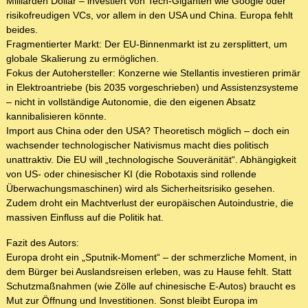
Milliarden Dollar – investiert von Tech-Giganten wie Google oder
risikofreudigen VCs, vor allem in den USA und China. Europa fehlt
beides.
Fragmentierter Markt: Der EU-Binnenmarkt ist zu zersplittert, um
globale Skalierung zu ermöglichen.
Fokus der Autohersteller: Konzerne wie Stellantis investieren primär
in Elektroantriebe (bis 2035 vorgeschrieben) und Assistenzsysteme
– nicht in vollständige Autonomie, die den eigenen Absatz
kannibalisieren könnte.
Import aus China oder den USA? Theoretisch möglich – doch ein
wachsender technologischer Nativismus macht dies politisch
unattraktiv. Die EU will „technologische Souveränität“. Abhängigkeit
von US- oder chinesischer KI (die Robotaxis sind rollende
Überwachungsmaschinen) wird als Sicherheitsrisiko gesehen.
Zudem droht ein Machtverlust der europäischen Autoindustrie, die
massiven Einfluss auf die Politik hat.
Fazit des Autors:
Europa droht ein „Sputnik-Moment“ – der schmerzliche Moment, in
dem Bürger bei Auslandsreisen erleben, was zu Hause fehlt. Statt
Schutzmaßnahmen (wie Zölle auf chinesische E-Autos) braucht es
Mut zur Öffnung und Investitionen. Sonst bleibt Europa im