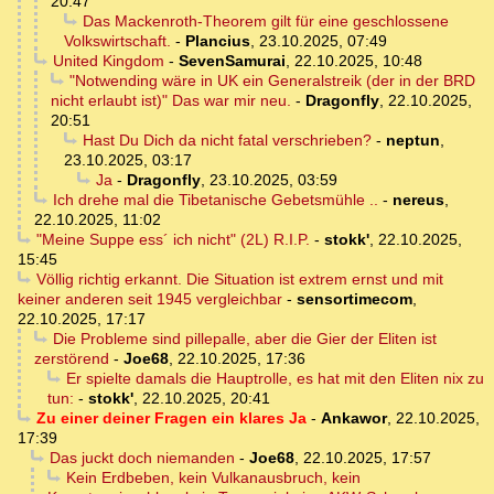
20:47
Das Mackenroth-Theorem gilt für eine geschlossene
Volkswirtschaft.
-
Plancius
,
23.10.2025, 07:49
United Kingdom
-
SevenSamurai
,
22.10.2025, 10:48
"Notwending wäre in UK ein Generalstreik (der in der BRD
nicht erlaubt ist)" Das war mir neu.
-
Dragonfly
,
22.10.2025,
20:51
Hast Du Dich da nicht fatal verschrieben?
-
neptun
,
23.10.2025, 03:17
Ja
-
Dragonfly
,
23.10.2025, 03:59
Ich drehe mal die Tibetanische Gebetsmühle ..
-
nereus
,
22.10.2025, 11:02
"Meine Suppe ess´ ich nicht" (2L) R.I.P.
-
stokk'
,
22.10.2025,
15:45
Völlig richtig erkannt. Die Situation ist extrem ernst und mit
keiner anderen seit 1945 vergleichbar
-
sensortimecom
,
22.10.2025, 17:17
Die Probleme sind pillepalle, aber die Gier der Eliten ist
zerstörend
-
Joe68
,
22.10.2025, 17:36
Er spielte damals die Hauptrolle, es hat mit den Eliten nix zu
tun:
-
stokk'
,
22.10.2025, 20:41
Zu einer deiner Fragen ein klares Ja
-
Ankawor
,
22.10.2025,
17:39
Das juckt doch niemanden
-
Joe68
,
22.10.2025, 17:57
Kein Erdbeben, kein Vulkanausbruch, kein