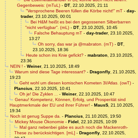
Gegenbeweis: (mTuL)
-
DT
,
22.10.2025, 21:11
"Versprochene Beeren füllen die Körbe nicht!" mT
-
day-
trader
,
23.10.2025, 00:01
Bei H&M heißt es bei den gegossenen Silberbarren
"nicht verfügbar". (mL)
-
DT
,
23.10.2025, 10:45
Falsche Behauptung mT
-
day-trader
,
23.10.2025,
13:27
Oh sorry, das war ja @mabraton. (mT)
-
DT
,
23.10.2025, 18:36
Heute schon ins Knie gefickt?
-
mabraton
,
23.10.2025,
23:36
NEIN !
-
Weiner
,
21.10.2025, 18:49
Warum sind diese Tage interessant?
-
Dragonfly
,
21.10.2025,
19:23
Geht wohl um diesen komischen Kometen 3I/Atlas. (owT)
-
Plancius
,
22.10.2025, 10:41
Oh je! Die Zyklen ...
-
Weiner
,
22.10.2025, 10:47
Genau! Kompetenz, Können, Erfolg, und Prosperität sind
Hauptmerkmale der EU und ihrer Führer!
-
MausS
,
21.10.2025,
19:34
Noch ist genug Suppe da.
-
Plancius
,
21.10.2025, 19:50
Mickey Mouse Ökonomie
-
Fidel
,
22.10.2025, 10:09
Mal ganz nebenbei gäbe es auch noch die Mackenroth-
These zu berücksichtigen. [mL]
-
Dragonfly
,
22.10.2025,