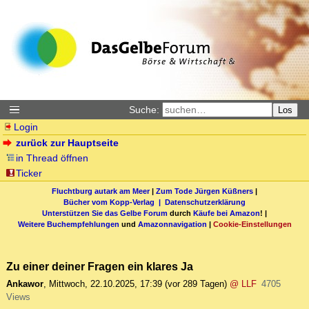
Suche:
Los
Login
zurück zur Hauptseite
in Thread öffnen
Ticker
Fluchtburg autark am Meer
|
Zum Tode Jürgen Küßners
|
Bücher vom Kopp-Verlag |
Datenschutzerklärung
Unterstützen Sie das Gelbe Forum
durch
Käufe bei Amazon
! |
Weitere Buchempfehlungen
und
Amazonnavigation
|
Cookie-Einstellungen
Zu einer deiner Fragen ein klares Ja
Ankawor
,
Mittwoch, 22.10.2025, 17:39
(vor 289 Tagen)
@ LLF
4705
Views