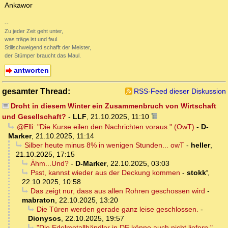
Ankawor
--
Zu jeder Zeit geht unter,
was träge ist und faul.
Stillschweigend schafft der Meister,
der Stümper braucht das Maul.
antworten
gesamter Thread:
RSS-Feed dieser Diskussion
Droht in diesem Winter ein Zusammenbruch von Wirtschaft
und Gesellschaft?
-
LLF
,
21.10.2025, 11:10
@Elli: "Die Kurse eilen den Nachrichten voraus." (OwT)
-
D-
Marker
,
21.10.2025, 11:14
Silber heute minus 8% in wenigen Stunden... owT
-
heller
,
21.10.2025, 17:15
Ähm...Und?
-
D-Marker
,
22.10.2025, 03:03
Psst, kannst wieder aus der Deckung kommen
-
stokk'
,
22.10.2025, 10:58
Das zeigt nur, dass aus allen Rohren geschossen wird
-
mabraton
,
22.10.2025, 13:20
Die Türen werden gerade ganz leise geschlossen.
-
Dionysos
,
22.10.2025, 19:57
"Die Edelmetallhändler in DE könne auch nicht liefern."