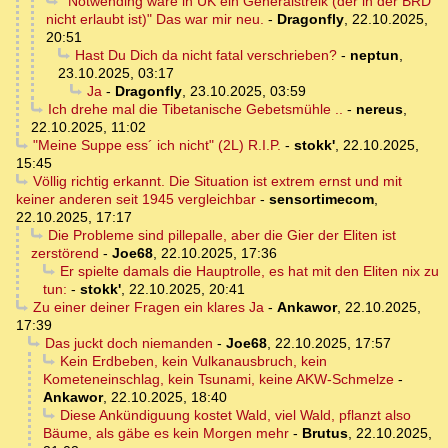
"Notwending wäre in UK ein Generalstreik (der in der BRD
nicht erlaubt ist)" Das war mir neu.
-
Dragonfly
,
22.10.2025,
20:51
Hast Du Dich da nicht fatal verschrieben?
-
neptun
,
23.10.2025, 03:17
Ja
-
Dragonfly
,
23.10.2025, 03:59
Ich drehe mal die Tibetanische Gebetsmühle ..
-
nereus
,
22.10.2025, 11:02
"Meine Suppe ess´ ich nicht" (2L) R.I.P.
-
stokk'
,
22.10.2025,
15:45
Völlig richtig erkannt. Die Situation ist extrem ernst und mit
keiner anderen seit 1945 vergleichbar
-
sensortimecom
,
22.10.2025, 17:17
Die Probleme sind pillepalle, aber die Gier der Eliten ist
zerstörend
-
Joe68
,
22.10.2025, 17:36
Er spielte damals die Hauptrolle, es hat mit den Eliten nix zu
tun:
-
stokk'
,
22.10.2025, 20:41
Zu einer deiner Fragen ein klares Ja
-
Ankawor
,
22.10.2025,
17:39
Das juckt doch niemanden
-
Joe68
,
22.10.2025, 17:57
Kein Erdbeben, kein Vulkanausbruch, kein
Kometeneinschlag, kein Tsunami, keine AKW-Schmelze
-
Ankawor
,
22.10.2025, 18:40
Diese Ankündiguung kostet Wald, viel Wald, pflanzt also
Bäume, als gäbe es kein Morgen mehr
-
Brutus
,
22.10.2025,