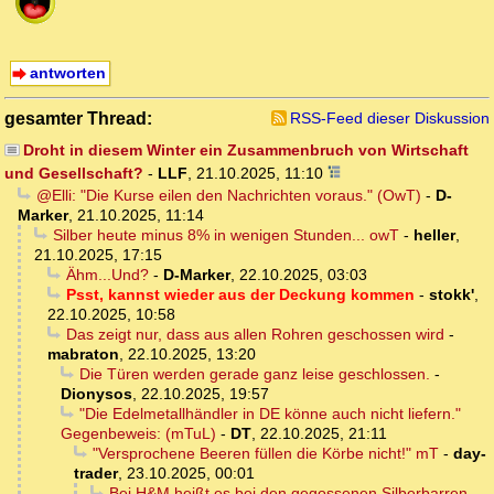
antworten
gesamter Thread:
RSS-Feed dieser Diskussion
Droht in diesem Winter ein Zusammenbruch von Wirtschaft
und Gesellschaft?
-
LLF
,
21.10.2025, 11:10
@Elli: "Die Kurse eilen den Nachrichten voraus." (OwT)
-
D-
Marker
,
21.10.2025, 11:14
Silber heute minus 8% in wenigen Stunden... owT
-
heller
,
21.10.2025, 17:15
Ähm...Und?
-
D-Marker
,
22.10.2025, 03:03
Psst, kannst wieder aus der Deckung kommen
-
stokk'
,
22.10.2025, 10:58
Das zeigt nur, dass aus allen Rohren geschossen wird
-
mabraton
,
22.10.2025, 13:20
Die Türen werden gerade ganz leise geschlossen.
-
Dionysos
,
22.10.2025, 19:57
"Die Edelmetallhändler in DE könne auch nicht liefern."
Gegenbeweis: (mTuL)
-
DT
,
22.10.2025, 21:11
"Versprochene Beeren füllen die Körbe nicht!" mT
-
day-
trader
,
23.10.2025, 00:01
Bei H&M heißt es bei den gegossenen Silberbarren