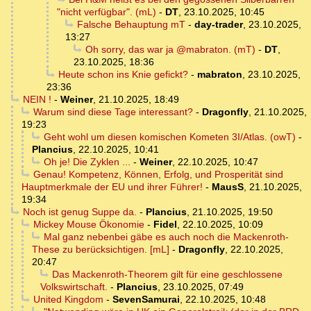
"nicht verfügbar". (mL)
-
DT
,
23.10.2025, 10:45
Falsche Behauptung mT
-
day-trader
,
23.10.2025,
13:27
Oh sorry, das war ja @mabraton. (mT)
-
DT
,
23.10.2025, 18:36
Heute schon ins Knie gefickt?
-
mabraton
,
23.10.2025,
23:36
NEIN !
-
Weiner
,
21.10.2025, 18:49
Warum sind diese Tage interessant?
-
Dragonfly
,
21.10.2025,
19:23
Geht wohl um diesen komischen Kometen 3I/Atlas. (owT)
-
Plancius
,
22.10.2025, 10:41
Oh je! Die Zyklen ...
-
Weiner
,
22.10.2025, 10:47
Genau! Kompetenz, Können, Erfolg, und Prosperität sind
Hauptmerkmale der EU und ihrer Führer!
-
MausS
,
21.10.2025,
19:34
Noch ist genug Suppe da.
-
Plancius
,
21.10.2025, 19:50
Mickey Mouse Ökonomie
-
Fidel
,
22.10.2025, 10:09
Mal ganz nebenbei gäbe es auch noch die Mackenroth-
These zu berücksichtigen. [mL]
-
Dragonfly
,
22.10.2025,
20:47
Das Mackenroth-Theorem gilt für eine geschlossene
Volkswirtschaft.
-
Plancius
,
23.10.2025, 07:49
United Kingdom
-
SevenSamurai
,
22.10.2025, 10:48