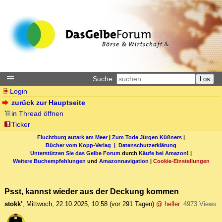
Suche:
Los
Login
zurück zur Hauptseite
in Thread öffnen
Ticker
Fluchtburg autark am Meer
|
Zum Tode Jürgen Küßners
|
Bücher vom Kopp-Verlag |
Datenschutzerklärung
Unterstützen Sie das Gelbe Forum
durch
Käufe bei Amazon
! |
Weitere Buchempfehlungen
und
Amazonnavigation
|
Cookie-Einstellungen
Psst, kannst wieder aus der Deckung kommen
stokk'
,
Mittwoch, 22.10.2025, 10:58
(vor 291 Tagen)
@ heller
4973 Views