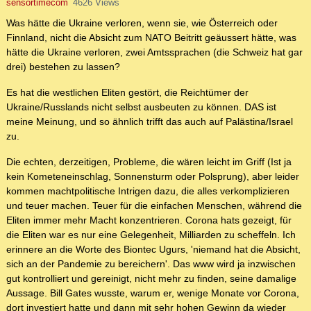
sensortimecom
4626 Views
Was hätte die Ukraine verloren, wenn sie, wie Österreich oder
Finnland, nicht die Absicht zum NATO Beitritt geäussert hätte, was
hätte die Ukraine verloren, zwei Amtssprachen (die Schweiz hat gar
drei) bestehen zu lassen?
Es hat die westlichen Eliten gestört, die Reichtümer der
Ukraine/Russlands nicht selbst ausbeuten zu können. DAS ist
meine Meinung, und so ähnlich trifft das auch auf Palästina/Israel
zu.
Die echten, derzeitigen, Probleme, die wären leicht im Griff (Ist ja
kein Kometeneinschlag, Sonnensturm oder Polsprung), aber leider
kommen machtpolitische Intrigen dazu, die alles verkomplizieren
und teuer machen. Teuer für die einfachen Menschen, während die
Eliten immer mehr Macht konzentrieren. Corona hats gezeigt, für
die Eliten war es nur eine Gelegenheit, Milliarden zu scheffeln. Ich
erinnere an die Worte des Biontec Ugurs, 'niemand hat die Absicht,
sich an der Pandemie zu bereichern'. Das www wird ja inzwischen
gut kontrolliert und gereinigt, nicht mehr zu finden, seine damalige
Aussage. Bill Gates wusste, warum er, wenige Monate vor Corona,
dort investiert hatte und dann mit sehr hohen Gewinn da wieder