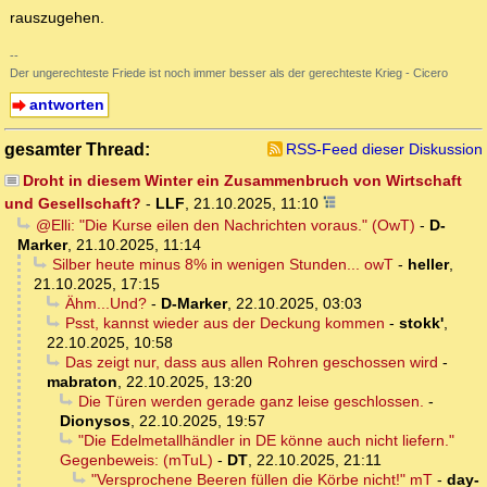
rauszugehen.
--
Der ungerechteste Friede ist noch immer besser als der gerechteste Krieg - Cicero
antworten
gesamter Thread:
RSS-Feed dieser Diskussion
Droht in diesem Winter ein Zusammenbruch von Wirtschaft
und Gesellschaft?
-
LLF
,
21.10.2025, 11:10
@Elli: "Die Kurse eilen den Nachrichten voraus." (OwT)
-
D-
Marker
,
21.10.2025, 11:14
Silber heute minus 8% in wenigen Stunden... owT
-
heller
,
21.10.2025, 17:15
Ähm...Und?
-
D-Marker
,
22.10.2025, 03:03
Psst, kannst wieder aus der Deckung kommen
-
stokk'
,
22.10.2025, 10:58
Das zeigt nur, dass aus allen Rohren geschossen wird
-
mabraton
,
22.10.2025, 13:20
Die Türen werden gerade ganz leise geschlossen.
-
Dionysos
,
22.10.2025, 19:57
"Die Edelmetallhändler in DE könne auch nicht liefern."
Gegenbeweis: (mTuL)
-
DT
,
22.10.2025, 21:11
"Versprochene Beeren füllen die Körbe nicht!" mT
-
day-