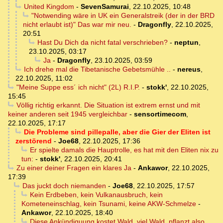
United Kingdom
-
SevenSamurai
,
22.10.2025, 10:48
"Notwending wäre in UK ein Generalstreik (der in der BRD
nicht erlaubt ist)" Das war mir neu.
-
Dragonfly
,
22.10.2025,
20:51
Hast Du Dich da nicht fatal verschrieben?
-
neptun
,
23.10.2025, 03:17
Ja
-
Dragonfly
,
23.10.2025, 03:59
Ich drehe mal die Tibetanische Gebetsmühle ..
-
nereus
,
22.10.2025, 11:02
"Meine Suppe ess´ ich nicht" (2L) R.I.P.
-
stokk'
,
22.10.2025,
15:45
Völlig richtig erkannt. Die Situation ist extrem ernst und mit
keiner anderen seit 1945 vergleichbar
-
sensortimecom
,
22.10.2025, 17:17
Die Probleme sind pillepalle, aber die Gier der Eliten ist
zerstörend
-
Joe68
,
22.10.2025, 17:36
Er spielte damals die Hauptrolle, es hat mit den Eliten nix zu
tun:
-
stokk'
,
22.10.2025, 20:41
Zu einer deiner Fragen ein klares Ja
-
Ankawor
,
22.10.2025,
17:39
Das juckt doch niemanden
-
Joe68
,
22.10.2025, 17:57
Kein Erdbeben, kein Vulkanausbruch, kein
Kometeneinschlag, kein Tsunami, keine AKW-Schmelze
-
Ankawor
,
22.10.2025, 18:40
Diese Ankündiguung kostet Wald, viel Wald, pflanzt also