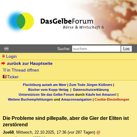
Suche:
Los
Login
zurück zur Hauptseite
in Thread öffnen
Ticker
Fluchtburg autark am Meer
|
Zum Tode Jürgen Küßners
|
Bücher vom Kopp-Verlag |
Datenschutzerklärung
Unterstützen Sie das Gelbe Forum
durch
Käufe bei Amazon
! |
Weitere Buchempfehlungen
und
Amazonnavigation
|
Cookie-Einstellungen
Die Probleme sind pillepalle, aber die Gier der Eliten ist
zerstörend
Joe68
,
Mittwoch, 22.10.2025, 17:36
(vor 287 Tagen)
@