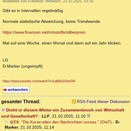
bearbeitet von D-Marker, Mittwoch, 22.10.2025, 03:16
Gibt es in Intervallen regelmäßig.
Normale statistische Abweichung, keine Trendwende.
https://www.finanzen.net/rohstoffe/silberpreis
Mal auf eine Woche, einen Monat und dann auf ein Jahr klicken.
LG
D-Marker (ungeimpft)
--
https://www.youtube.com/watch?v=LqB2b223mOM
antworten
gesamter Thread:
RSS-Feed dieser Diskussion
Droht in diesem Winter ein Zusammenbruch von Wirtschaft
und Gesellschaft?
-
LLF
,
21.10.2025, 11:10
@Elli: "Die Kurse eilen den Nachrichten voraus." (OwT)
-
D-
Marker
,
21.10.2025, 11:14