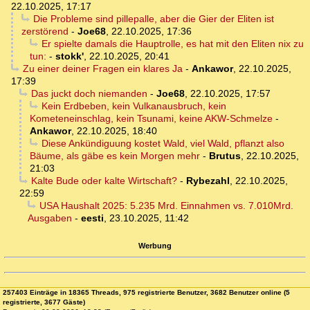
22.10.2025, 17:17
Die Probleme sind pillepalle, aber die Gier der Eliten ist
zerstörend
-
Joe68
,
22.10.2025, 17:36
Er spielte damals die Hauptrolle, es hat mit den Eliten nix zu
tun:
-
stokk'
,
22.10.2025, 20:41
Zu einer deiner Fragen ein klares Ja
-
Ankawor
,
22.10.2025,
17:39
Das juckt doch niemanden
-
Joe68
,
22.10.2025, 17:57
Kein Erdbeben, kein Vulkanausbruch, kein
Kometeneinschlag, kein Tsunami, keine AKW-Schmelze
-
Ankawor
,
22.10.2025, 18:40
Diese Ankündiguung kostet Wald, viel Wald, pflanzt also
Bäume, als gäbe es kein Morgen mehr
-
Brutus
,
22.10.2025,
21:03
Kalte Bude oder kalte Wirtschaft?
-
Rybezahl
,
22.10.2025,
22:59
USA Haushalt 2025: 5.235 Mrd. Einnahmen vs. 7.010Mrd.
Ausgaben
-
eesti
,
23.10.2025, 11:42
Werbung
257403 Einträge in 18365 Threads, 975 registrierte Benutzer, 3682 Benutzer online (5
registrierte, 3677 Gäste)