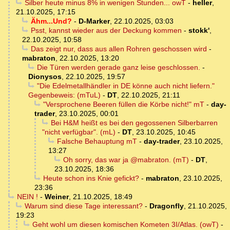
Silber heute minus 8% in wenigen Stunden... owT
-
heller
,
21.10.2025, 17:15
Ähm...Und?
-
D-Marker
,
22.10.2025, 03:03
Psst, kannst wieder aus der Deckung kommen
-
stokk'
,
22.10.2025, 10:58
Das zeigt nur, dass aus allen Rohren geschossen wird
-
mabraton
,
22.10.2025, 13:20
Die Türen werden gerade ganz leise geschlossen.
-
Dionysos
,
22.10.2025, 19:57
"Die Edelmetallhändler in DE könne auch nicht liefern."
Gegenbeweis: (mTuL)
-
DT
,
22.10.2025, 21:11
"Versprochene Beeren füllen die Körbe nicht!" mT
-
day-
trader
,
23.10.2025, 00:01
Bei H&M heißt es bei den gegossenen Silberbarren
"nicht verfügbar". (mL)
-
DT
,
23.10.2025, 10:45
Falsche Behauptung mT
-
day-trader
,
23.10.2025,
13:27
Oh sorry, das war ja @mabraton. (mT)
-
DT
,
23.10.2025, 18:36
Heute schon ins Knie gefickt?
-
mabraton
,
23.10.2025,
23:36
NEIN !
-
Weiner
,
21.10.2025, 18:49
Warum sind diese Tage interessant?
-
Dragonfly
,
21.10.2025,
19:23
Geht wohl um diesen komischen Kometen 3I/Atlas. (owT)
-