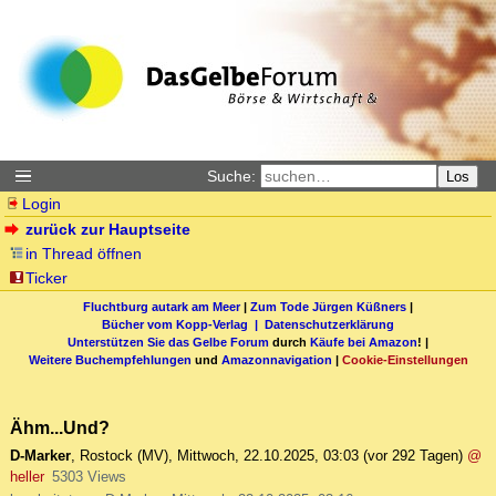
Suche:
Los
Login
zurück zur Hauptseite
in Thread öffnen
Ticker
Fluchtburg autark am Meer
|
Zum Tode Jürgen Küßners
|
Bücher vom Kopp-Verlag |
Datenschutzerklärung
Unterstützen Sie das Gelbe Forum
durch
Käufe bei Amazon
! |
Weitere Buchempfehlungen
und
Amazonnavigation
|
Cookie-Einstellungen
Ähm...Und?
D-Marker
,
Rostock (MV)
,
Mittwoch, 22.10.2025, 03:03
(vor 292 Tagen)
@
heller
5303 Views