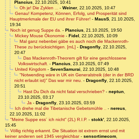
Plancius
,
22.10.2025, 10:41
Oh je! Die Zyklen ...
-
Weiner
,
22.10.2025, 10:47
Genau! Kompetenz, Können, Erfolg, und Prosperität sind
Hauptmerkmale der EU und ihrer Führer!
-
MausS
,
21.10.2025,
19:34
Noch ist genug Suppe da.
-
Plancius
,
21.10.2025, 19:50
Mickey Mouse Ökonomie
-
Fidel
,
22.10.2025, 10:09
Mal ganz nebenbei gäbe es auch noch die Mackenroth-
These zu berücksichtigen. [mL]
-
Dragonfly
,
22.10.2025,
20:47
Das Mackenroth-Theorem gilt für eine geschlossene
Volkswirtschaft.
-
Plancius
,
23.10.2025, 07:49
United Kingdom
-
SevenSamurai
,
22.10.2025, 10:48
"Notwending wäre in UK ein Generalstreik (der in der BRD
nicht erlaubt ist)" Das war mir neu.
-
Dragonfly
,
22.10.2025,
20:51
Hast Du Dich da nicht fatal verschrieben?
-
neptun
,
23.10.2025, 03:17
Ja
-
Dragonfly
,
23.10.2025, 03:59
Ich drehe mal die Tibetanische Gebetsmühle ..
-
nereus
,
22.10.2025, 11:02
"Meine Suppe ess´ ich nicht" (2L) R.I.P.
-
stokk'
,
22.10.2025,
15:45
Völlig richtig erkannt. Die Situation ist extrem ernst und mit
keiner anderen seit 1945 vergleichbar
-
sensortimecom
,