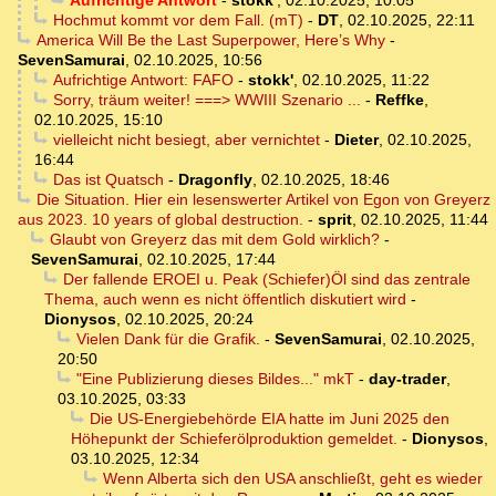
Aufrichtige Antwort
-
stokk'
,
02.10.2025, 10:05
Hochmut kommt vor dem Fall. (mT)
-
DT
,
02.10.2025, 22:11
America Will Be the Last Superpower, Here’s Why
-
SevenSamurai
,
02.10.2025, 10:56
Aufrichtige Antwort: FAFO
-
stokk'
,
02.10.2025, 11:22
Sorry, träum weiter! ===> WWIII Szenario ...
-
Reffke
,
02.10.2025, 15:10
vielleicht nicht besiegt, aber vernichtet
-
Dieter
,
02.10.2025,
16:44
Das ist Quatsch
-
Dragonfly
,
02.10.2025, 18:46
Die Situation. Hier ein lesenswerter Artikel von Egon von Greyerz
aus 2023. 10 years of global destruction.
-
sprit
,
02.10.2025, 11:44
Glaubt von Greyerz das mit dem Gold wirklich?
-
SevenSamurai
,
02.10.2025, 17:44
Der fallende EROEI u. Peak (Schiefer)Öl sind das zentrale
Thema, auch wenn es nicht öffentlich diskutiert wird
-
Dionysos
,
02.10.2025, 20:24
Vielen Dank für die Grafik.
-
SevenSamurai
,
02.10.2025,
20:50
"Eine Publizierung dieses Bildes..." mkT
-
day-trader
,
03.10.2025, 03:33
Die US-Energiebehörde EIA hatte im Juni 2025 den
Höhepunkt der Schieferölproduktion gemeldet.
-
Dionysos
,
03.10.2025, 12:34
Wenn Alberta sich den USA anschließt, geht es wieder