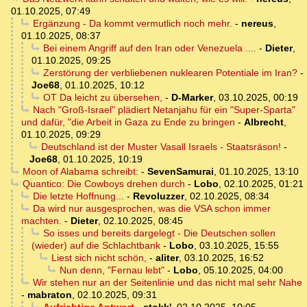
01.10.2025, 07:49
Ergänzung - Da kommt vermutlich noch mehr.
-
nereus
,
01.10.2025, 08:37
Bei einem Angriff auf den Iran oder Venezuela ....
-
Dieter
,
01.10.2025, 09:25
Zerstörung der verbliebenen nuklearen Potentiale im Iran?
-
Joe68
,
01.10.2025, 10:12
OT Da leicht zu übersehen,
-
D-Marker
,
03.10.2025, 00:19
Nach "Groß-Israel" plädiert Netanjahu für ein "Super-Sparta"
und dafür, "die Arbeit in Gaza zu Ende zu bringen
-
Albrecht
,
01.10.2025, 09:29
Deutschland ist der Muster Vasall Israels - Staatsräson!
-
Joe68
,
01.10.2025, 10:19
Moon of Alabama schreibt:
-
SevenSamurai
,
01.10.2025, 13:10
Quantico: Die Cowboys drehen durch
-
Lobo
,
02.10.2025, 01:21
Die letzte Hoffnung...
-
Revoluzzer
,
02.10.2025, 08:34
Da wird nur ausgesprochen, was die VSA schon immer
machten.
-
Dieter
,
02.10.2025, 08:45
So isses und bereits dargelegt - Die Deutschen sollen
(wieder) auf die Schlachtbank
-
Lobo
,
03.10.2025, 15:55
Liest sich nicht schön,
-
aliter
,
03.10.2025, 16:52
Nun denn, "Fernau lebt"
-
Lobo
,
05.10.2025, 04:00
Wir stehen nur an der Seitenlinie und das nicht mal sehr Nahe
-
mabraton
,
02.10.2025, 09:31