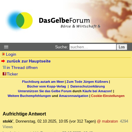
Suche:
Los
Login
zurück zur Hauptseite
in Thread öffnen
Ticker
Fluchtburg autark am Meer
|
Zum Tode Jürgen Küßners
|
Bücher vom Kopp-Verlag |
Datenschutzerklärung
Unterstützen Sie das Gelbe Forum
durch
Käufe bei Amazon
! |
Weitere Buchempfehlungen
und
Amazonnavigation
|
Cookie-Einstellungen
Aufrichtige Antwort
stokk'
,
Donnerstag, 02.10.2025, 10:05
(vor 312 Tagen)
@ mabraton
4294
Views