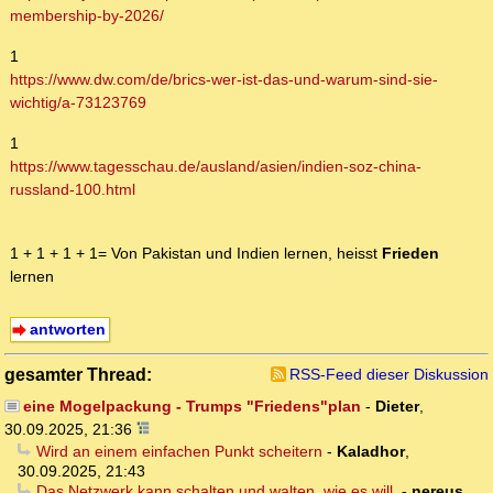
membership-by-2026/
1
https://www.dw.com/de/brics-wer-ist-das-und-warum-sind-sie-
wichtig/a-73123769
1
https://www.tagesschau.de/ausland/asien/indien-soz-china-
russland-100.html
1 + 1 + 1 + 1= Von Pakistan und Indien lernen, heisst
Frieden
lernen
antworten
gesamter Thread:
RSS-Feed dieser Diskussion
eine Mogelpackung - Trumps "Friedens"plan
-
Dieter
,
30.09.2025, 21:36
Wird an einem einfachen Punkt scheitern
-
Kaladhor
,
30.09.2025, 21:43
Das Netzwerk kann schalten und walten, wie es will.
-
nereus
,