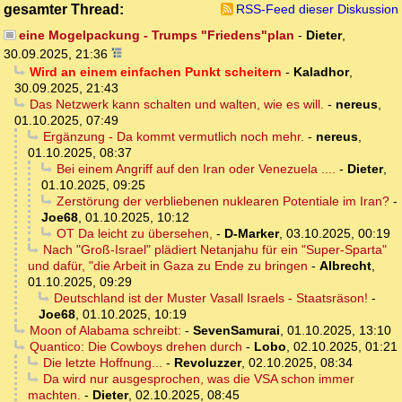
gesamter Thread:
RSS-Feed dieser Diskussion
eine Mogelpackung - Trumps "Friedens"plan
-
Dieter
,
30.09.2025, 21:36
Wird an einem einfachen Punkt scheitern
-
Kaladhor
,
30.09.2025, 21:43
Das Netzwerk kann schalten und walten, wie es will.
-
nereus
,
01.10.2025, 07:49
Ergänzung - Da kommt vermutlich noch mehr.
-
nereus
,
01.10.2025, 08:37
Bei einem Angriff auf den Iran oder Venezuela ....
-
Dieter
,
01.10.2025, 09:25
Zerstörung der verbliebenen nuklearen Potentiale im Iran?
-
Joe68
,
01.10.2025, 10:12
OT Da leicht zu übersehen,
-
D-Marker
,
03.10.2025, 00:19
Nach "Groß-Israel" plädiert Netanjahu für ein "Super-Sparta"
und dafür, "die Arbeit in Gaza zu Ende zu bringen
-
Albrecht
,
01.10.2025, 09:29
Deutschland ist der Muster Vasall Israels - Staatsräson!
-
Joe68
,
01.10.2025, 10:19
Moon of Alabama schreibt:
-
SevenSamurai
,
01.10.2025, 13:10
Quantico: Die Cowboys drehen durch
-
Lobo
,
02.10.2025, 01:21
Die letzte Hoffnung...
-
Revoluzzer
,
02.10.2025, 08:34
Da wird nur ausgesprochen, was die VSA schon immer
machten.
-
Dieter
,
02.10.2025, 08:45