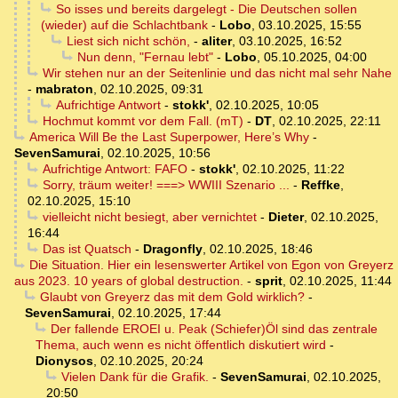
So isses und bereits dargelegt - Die Deutschen sollen
(wieder) auf die Schlachtbank
-
Lobo
,
03.10.2025, 15:55
Liest sich nicht schön,
-
aliter
,
03.10.2025, 16:52
Nun denn, "Fernau lebt"
-
Lobo
,
05.10.2025, 04:00
Wir stehen nur an der Seitenlinie und das nicht mal sehr Nahe
-
mabraton
,
02.10.2025, 09:31
Aufrichtige Antwort
-
stokk'
,
02.10.2025, 10:05
Hochmut kommt vor dem Fall. (mT)
-
DT
,
02.10.2025, 22:11
America Will Be the Last Superpower, Here’s Why
-
SevenSamurai
,
02.10.2025, 10:56
Aufrichtige Antwort: FAFO
-
stokk'
,
02.10.2025, 11:22
Sorry, träum weiter! ===> WWIII Szenario ...
-
Reffke
,
02.10.2025, 15:10
vielleicht nicht besiegt, aber vernichtet
-
Dieter
,
02.10.2025,
16:44
Das ist Quatsch
-
Dragonfly
,
02.10.2025, 18:46
Die Situation. Hier ein lesenswerter Artikel von Egon von Greyerz
aus 2023. 10 years of global destruction.
-
sprit
,
02.10.2025, 11:44
Glaubt von Greyerz das mit dem Gold wirklich?
-
SevenSamurai
,
02.10.2025, 17:44
Der fallende EROEI u. Peak (Schiefer)Öl sind das zentrale
Thema, auch wenn es nicht öffentlich diskutiert wird
-
Dionysos
,
02.10.2025, 20:24
Vielen Dank für die Grafik.
-
SevenSamurai
,
02.10.2025,
20:50