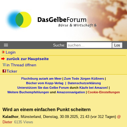
Suche:
Los
Login
zurück zur Hauptseite
in Thread öffnen
Ticker
Fluchtburg autark am Meer
|
Zum Tode Jürgen Küßners
|
Bücher vom Kopp-Verlag |
Datenschutzerklärung
Unterstützen Sie das Gelbe Forum
durch
Käufe bei Amazon
! |
Weitere Buchempfehlungen
und
Amazonnavigation
|
Cookie-Einstellungen
Wird an einem einfachen Punkt scheitern
Kaladhor
,
Münsterland
,
Dienstag, 30.09.2025, 21:43
(vor 312 Tagen)
@
Dieter
6135 Views