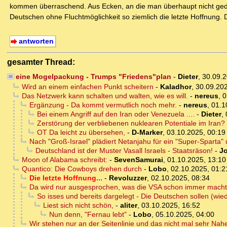
kommen überraschend. Aus Ecken, an die man überhaupt nicht gedacht
Deutschen ohne Fluchtmöglichkeit so ziemlich die letzte Hoffnung. D
antworten
gesamter Thread:
eine Mogelpackung - Trumps "Friedens"plan
-
Dieter
,
30.09.
Wird an einem einfachen Punkt scheitern
-
Kaladhor
,
30.09.202
Das Netzwerk kann schalten und walten, wie es will.
-
nereus
,
0
Ergänzung - Da kommt vermutlich noch mehr.
-
nereus
,
01.1
Bei einem Angriff auf den Iran oder Venezuela ....
-
Dieter
,
Zerstörung der verbliebenen nuklearen Potentiale im Iran?
OT Da leicht zu übersehen,
-
D-Marker
,
03.10.2025, 00:19
Nach "Groß-Israel" plädiert Netanjahu für ein "Super-Sparta" 
Deutschland ist der Muster Vasall Israels - Staatsräson!
-
J
Moon of Alabama schreibt:
-
SevenSamurai
,
01.10.2025, 13:10
Quantico: Die Cowboys drehen durch
-
Lobo
,
02.10.2025, 01:2
Die letzte Hoffnung...
-
Revoluzzer
,
02.10.2025, 08:34
Da wird nur ausgesprochen, was die VSA schon immer macht
So isses und bereits dargelegt - Die Deutschen sollen (wie
Liest sich nicht schön,
-
aliter
,
03.10.2025, 16:52
Nun denn, "Fernau lebt"
-
Lobo
,
05.10.2025, 04:00
Wir stehen nur an der Seitenlinie und das nicht mal sehr Nah