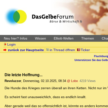
Neu hier? Infos
Wissen
Elliott-Wellen
Themen
Char
Login
zurück zur Hauptseite
in Thread öffnen
Ticker
Fluchtburg
Unterstützen Sie das Gel
Die letzte Hoffnung...
Revoluzzer
,
Donnerstag, 02.10.2025, 08:34
@ Lobo
4219 Views
Die Hunde des Krieges zerren überall an ihren Ketten. Nicht nur i
Es scheint fast unausweichlich, dass es endlich knallt.
Aber gerade weil das so offensichtlich ist, könnte es anders komm