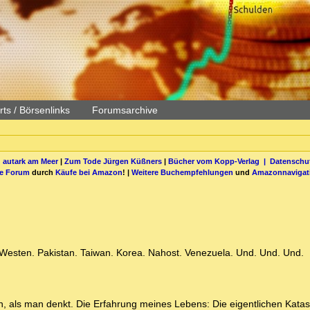
ts / Börsenlinks
Forumsarchive
 autark am Meer
|
Zum Tode Jürgen Küßners
|
Bücher vom Kopp-Verlag |
Datenschut
be Forum
durch
Käufe bei Amazon
! |
Weitere Buchempfehlungen
und
Amazonnavigat
m Westen. Pakistan. Taiwan. Korea. Nahost. Venezuela. Und. Und. Und.
en, als man denkt. Die Erfahrung meines Lebens: Die eigentlichen Kata