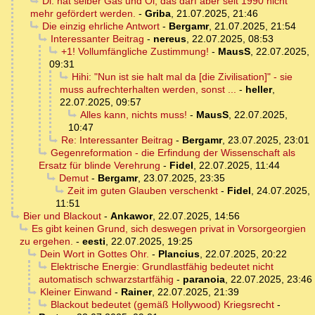
Dl. hat selber Gas und Öl, das darf aber seit 1990 nicht
mehr gefördert werden.
-
Griba
,
21.07.2025, 21:46
Die einzig ehrliche Antwort
-
Bergamr
,
21.07.2025, 21:54
Interessanter Beitrag
-
nereus
,
22.07.2025, 08:53
+1! Vollumfängliche Zustimmung!
-
MausS
,
22.07.2025,
09:31
Hihi: "Nun ist sie halt mal da [die Zivilisation]" - sie
muss aufrechterhalten werden, sonst ...
-
heller
,
22.07.2025, 09:57
Alles kann, nichts muss!
-
MausS
,
22.07.2025,
10:47
Re: Interessanter Beitrag
-
Bergamr
,
23.07.2025, 23:01
Gegenreformation - die Erfindung der Wissenschaft als
Ersatz für blinde Verehrung
-
Fidel
,
22.07.2025, 11:44
Demut
-
Bergamr
,
23.07.2025, 23:35
Zeit im guten Glauben verschenkt
-
Fidel
,
24.07.2025,
11:51
Bier und Blackout
-
Ankawor
,
22.07.2025, 14:56
Es gibt keinen Grund, sich deswegen privat in Vorsorgeorgien
zu ergehen.
-
eesti
,
22.07.2025, 19:25
Dein Wort in Gottes Ohr.
-
Plancius
,
22.07.2025, 20:22
Elektrische Energie: Grundlastfähig bedeutet nicht
automatisch schwarzstartfähig
-
paranoia
,
22.07.2025, 23:46
Kleiner Einwand
-
Rainer
,
22.07.2025, 21:39
Blackout bedeutet (gemäß Hollywood) Kriegsrecht
-