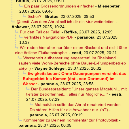
Brutus
,
23.07.2025, 09:21
Ein paar Grössenordnungen einfacher
-
Miesepeter
,
23.07.2025, 09:46
Sicher?
-
Brutus
,
23.07.2025, 09:53
@eesti: Aus dem Ahrtal soll ich dir ein <ir> weiterleiten
-
Ankawor
,
23.07.2025, 10:24
Für den Fall der Fälle!
-
Reffke
,
23.07.2025, 12:09
verlinktes Navigations-PDF
-
paranoia
,
23.07.2025,
13:37
Wir reden hier aber nur über einen Blackout und nicht über
eine örtliche Flutkatastrophe.
-
eesti
,
23.07.2025, 20:21
Wasserwirt.aufbesserung angeraten! Im Rheinland
saufen viele Wohn-Bereiche ohne Dauer-E-Pumpenbetrieb
ab(oT)
-
Wayne Schlegel
,
23.07.2025, 20:32
Ewigkeitslasten: Ohne Dauerpumpen versinkt das
Ruhrgebiet bis Kamen (östl. von Dortmund) im
Wasser
-
paranoia
,
23.07.2025, 23:58
Der Bundespräsident: "Unser ganzes Mitgefühl... mit
tiefster Betroffenheit.... alles nur Mögliche...."
-
eesti
,
24.07.2025, 07:29
Mutmaßlich sollte das Ahrtal renaturiert werden.
Da stören Hilfen für die Anwohner nur. (oT)
-
paranoia
,
25.07.2025, 00:19
Kommentar zu Deinem Kommentar zur Photovoltaik
-
paranoia
,
25.07.2025, 00:05