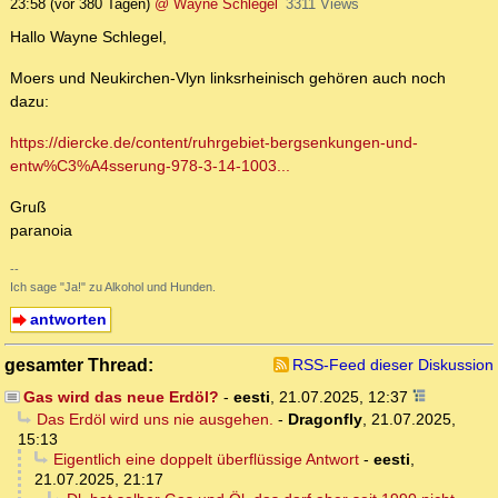
23:58
(vor 380 Tagen)
@ Wayne Schlegel
3311 Views
Hallo Wayne Schlegel,
Moers und Neukirchen-Vlyn linksrheinisch gehören auch noch
dazu:
https://diercke.de/content/ruhrgebiet-bergsenkungen-und-
entw%C3%A4sserung-978-3-14-1003...
Gruß
paranoia
--
Ich sage "Ja!" zu Alkohol und Hunden.
antworten
gesamter Thread:
RSS-Feed dieser Diskussion
Gas wird das neue Erdöl?
-
eesti
,
21.07.2025, 12:37
Das Erdöl wird uns nie ausgehen.
-
Dragonfly
,
21.07.2025,
15:13
Eigentlich eine doppelt überflüssige Antwort
-
eesti
,
21.07.2025, 21:17