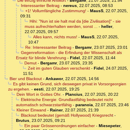
Die einzig ehrliche Antwort
-
Bergamr
,
21.07.2025, 21:54
Interessanter Beitrag
-
nereus
,
22.07.2025, 08:53
+1! Vollumfängliche Zustimmung!
-
MausS
,
22.07.2025,
09:31
Hihi: "Nun ist sie halt mal da [die Zivilisation]" - sie
muss aufrechterhalten werden, sonst ...
-
heller
,
22.07.2025, 09:57
Alles kann, nichts muss!
-
MausS
,
22.07.2025,
10:47
Re: Interessanter Beitrag
-
Bergamr
,
23.07.2025, 23:01
Gegenreformation - die Erfindung der Wissenschaft als
Ersatz für blinde Verehrung
-
Fidel
,
22.07.2025, 11:44
Demut
-
Bergamr
,
23.07.2025, 23:35
Zeit im guten Glauben verschenkt
-
Fidel
,
24.07.2025,
11:51
Bier und Blackout
-
Ankawor
,
22.07.2025, 14:56
Es gibt keinen Grund, sich deswegen privat in Vorsorgeorgien
zu ergehen.
-
eesti
,
22.07.2025, 19:25
Dein Wort in Gottes Ohr.
-
Plancius
,
22.07.2025, 20:22
Elektrische Energie: Grundlastfähig bedeutet nicht
automatisch schwarzstartfähig
-
paranoia
,
22.07.2025, 23:46
Kleiner Einwand
-
Rainer
,
22.07.2025, 21:39
Blackout bedeutet (gemäß Hollywood) Kriegsrecht
-
Brutus
,
23.07.2025, 09:21
Ein paar Grössenordnungen einfacher
-
Miesepeter
,