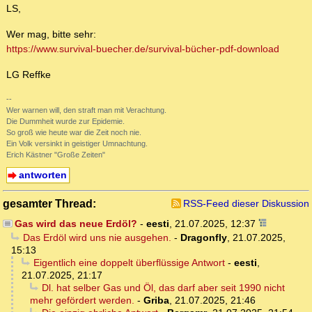
LS,
Wer mag, bitte sehr:
https://www.survival-buecher.de/survival-bücher-pdf-download
LG Reffke
--
Wer warnen will, den straft man mit Verachtung.
Die Dummheit wurde zur Epidemie.
So groß wie heute war die Zeit noch nie.
Ein Volk versinkt in geistiger Umnachtung.
Erich Kästner "Große Zeiten"
antworten
gesamter Thread:
RSS-Feed dieser Diskussion
Gas wird das neue Erdöl?
-
eesti
,
21.07.2025, 12:37
Das Erdöl wird uns nie ausgehen.
-
Dragonfly
,
21.07.2025,
15:13
Eigentlich eine doppelt überflüssige Antwort
-
eesti
,
21.07.2025, 21:17
Dl. hat selber Gas und Öl, das darf aber seit 1990 nicht
mehr gefördert werden.
-
Griba
,
21.07.2025, 21:46