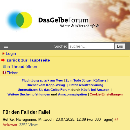
Suche:
Los
Login
zurück zur Hauptseite
in Thread öffnen
Ticker
Fluchtburg autark am Meer
|
Zum Tode Jürgen Küßners
|
Bücher vom Kopp-Verlag |
Datenschutzerklärung
Unterstützen Sie das Gelbe Forum
durch
Käufe bei Amazon
! |
Weitere Buchempfehlungen
und
Amazonnavigation
|
Cookie-Einstellungen
Für den Fall der Fälle!
Reffke
,
Narragonien
,
Mittwoch, 23.07.2025, 12:09
(vor 380 Tagen)
@
Ankawor
3352 Views