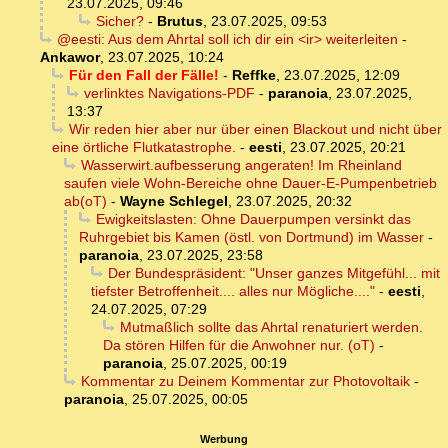
23.07.2025, 09:46
Sicher?
-
Brutus
,
23.07.2025, 09:53
@eesti: Aus dem Ahrtal soll ich dir ein <ir> weiterleiten
-
Ankawor
,
23.07.2025, 10:24
Für den Fall der Fälle!
-
Reffke
,
23.07.2025, 12:09
verlinktes Navigations-PDF
-
paranoia
,
23.07.2025,
13:37
Wir reden hier aber nur über einen Blackout und nicht über
eine örtliche Flutkatastrophe.
-
eesti
,
23.07.2025, 20:21
Wasserwirt.aufbesserung angeraten! Im Rheinland
saufen viele Wohn-Bereiche ohne Dauer-E-Pumpenbetrieb
ab(oT)
-
Wayne Schlegel
,
23.07.2025, 20:32
Ewigkeitslasten: Ohne Dauerpumpen versinkt das
Ruhrgebiet bis Kamen (östl. von Dortmund) im Wasser
-
paranoia
,
23.07.2025, 23:58
Der Bundespräsident: "Unser ganzes Mitgefühl... mit
tiefster Betroffenheit.... alles nur Mögliche...."
-
eesti
,
24.07.2025, 07:29
Mutmaßlich sollte das Ahrtal renaturiert werden.
Da stören Hilfen für die Anwohner nur. (oT)
-
paranoia
,
25.07.2025, 00:19
Kommentar zu Deinem Kommentar zur Photovoltaik
-
paranoia
,
25.07.2025, 00:05
Werbung