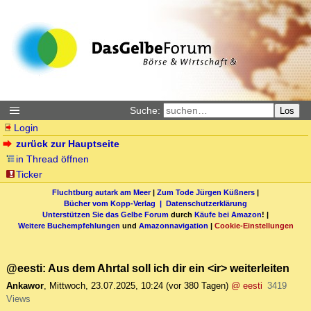
Suche:
Los
Login
zurück zur Hauptseite
in Thread öffnen
Ticker
Fluchtburg autark am Meer
|
Zum Tode Jürgen Küßners
|
Bücher vom Kopp-Verlag |
Datenschutzerklärung
Unterstützen Sie das Gelbe Forum
durch
Käufe bei Amazon
! |
Weitere Buchempfehlungen
und
Amazonnavigation
|
Cookie-Einstellungen
@eesti: Aus dem Ahrtal soll ich dir ein <ir> weiterleiten
Ankawor
,
Mittwoch, 23.07.2025, 10:24
(vor 380 Tagen)
@ eesti
3419
Views