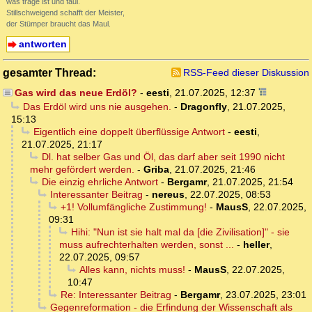
was träge ist und faul.
Stillschweigend schafft der Meister,
der Stümper braucht das Maul.
antworten
gesamter Thread:
RSS-Feed dieser Diskussion
Gas wird das neue Erdöl?
-
eesti
,
21.07.2025, 12:37
Das Erdöl wird uns nie ausgehen.
-
Dragonfly
,
21.07.2025,
15:13
Eigentlich eine doppelt überflüssige Antwort
-
eesti
,
21.07.2025, 21:17
Dl. hat selber Gas und Öl, das darf aber seit 1990 nicht
mehr gefördert werden.
-
Griba
,
21.07.2025, 21:46
Die einzig ehrliche Antwort
-
Bergamr
,
21.07.2025, 21:54
Interessanter Beitrag
-
nereus
,
22.07.2025, 08:53
+1! Vollumfängliche Zustimmung!
-
MausS
,
22.07.2025,
09:31
Hihi: "Nun ist sie halt mal da [die Zivilisation]" - sie
muss aufrechterhalten werden, sonst ...
-
heller
,
22.07.2025, 09:57
Alles kann, nichts muss!
-
MausS
,
22.07.2025,
10:47
Re: Interessanter Beitrag
-
Bergamr
,
23.07.2025, 23:01
Gegenreformation - die Erfindung der Wissenschaft als