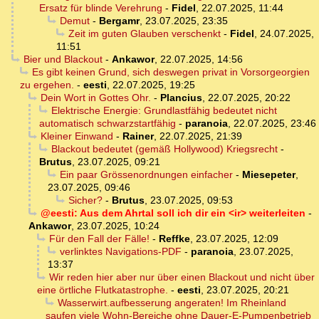
Ersatz für blinde Verehrung
-
Fidel
,
22.07.2025, 11:44
Demut
-
Bergamr
,
23.07.2025, 23:35
Zeit im guten Glauben verschenkt
-
Fidel
,
24.07.2025,
11:51
Bier und Blackout
-
Ankawor
,
22.07.2025, 14:56
Es gibt keinen Grund, sich deswegen privat in Vorsorgeorgien
zu ergehen.
-
eesti
,
22.07.2025, 19:25
Dein Wort in Gottes Ohr.
-
Plancius
,
22.07.2025, 20:22
Elektrische Energie: Grundlastfähig bedeutet nicht
automatisch schwarzstartfähig
-
paranoia
,
22.07.2025, 23:46
Kleiner Einwand
-
Rainer
,
22.07.2025, 21:39
Blackout bedeutet (gemäß Hollywood) Kriegsrecht
-
Brutus
,
23.07.2025, 09:21
Ein paar Grössenordnungen einfacher
-
Miesepeter
,
23.07.2025, 09:46
Sicher?
-
Brutus
,
23.07.2025, 09:53
@eesti: Aus dem Ahrtal soll ich dir ein <ir> weiterleiten
-
Ankawor
,
23.07.2025, 10:24
Für den Fall der Fälle!
-
Reffke
,
23.07.2025, 12:09
verlinktes Navigations-PDF
-
paranoia
,
23.07.2025,
13:37
Wir reden hier aber nur über einen Blackout und nicht über
eine örtliche Flutkatastrophe.
-
eesti
,
23.07.2025, 20:21
Wasserwirt.aufbesserung angeraten! Im Rheinland
saufen viele Wohn-Bereiche ohne Dauer-E-Pumpenbetrieb