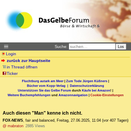
Suche:
Los
Login
zurück zur Hauptseite
in Thread öffnen
Ticker
Fluchtburg autark am Meer
|
Zum Tode Jürgen Küßners
|
Bücher vom Kopp-Verlag |
Datenschutzerklärung
Unterstützen Sie das Gelbe Forum
durch
Käufe bei Amazon
! |
Weitere Buchempfehlungen
und
Amazonnavigation
|
Cookie-Einstellungen
Auch diesen "Man" kenne ich nicht.
FOX-NEWS
,
fair and balanced
,
Freitag, 27.06.2025, 11:04
(vor 407 Tagen)
@ mabraton
2885 Views