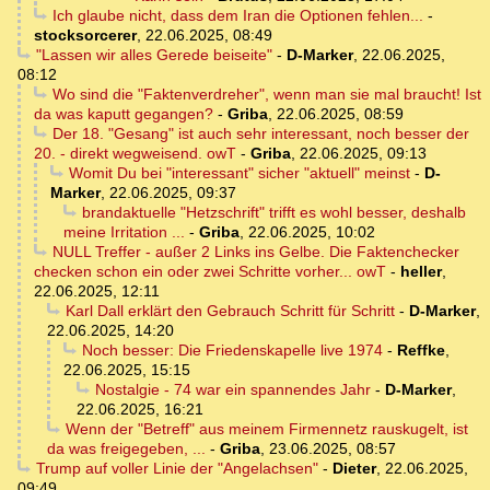
Ich glaube nicht, dass dem Iran die Optionen fehlen...
-
stocksorcerer
,
22.06.2025, 08:49
"Lassen wir alles Gerede beiseite"
-
D-Marker
,
22.06.2025,
08:12
Wo sind die "Faktenverdreher", wenn man sie mal braucht! Ist
da was kaputt gegangen?
-
Griba
,
22.06.2025, 08:59
Der 18. "Gesang" ist auch sehr interessant, noch besser der
20. - direkt wegweisend. owT
-
Griba
,
22.06.2025, 09:13
Womit Du bei "interessant" sicher "aktuell" meinst
-
D-
Marker
,
22.06.2025, 09:37
brandaktuelle "Hetzschrift" trifft es wohl besser, deshalb
meine Irritation ...
-
Griba
,
22.06.2025, 10:02
NULL Treffer - außer 2 Links ins Gelbe. Die Faktenchecker
checken schon ein oder zwei Schritte vorher... owT
-
heller
,
22.06.2025, 12:11
Karl Dall erklärt den Gebrauch Schritt für Schritt
-
D-Marker
,
22.06.2025, 14:20
Noch besser: Die Friedenskapelle live 1974
-
Reffke
,
22.06.2025, 15:15
Nostalgie - 74 war ein spannendes Jahr
-
D-Marker
,
22.06.2025, 16:21
Wenn der "Betreff" aus meinem Firmennetz rauskugelt, ist
da was freigegeben, ...
-
Griba
,
23.06.2025, 08:57
Trump auf voller Linie der "Angelachsen"
-
Dieter
,
22.06.2025,
09:49