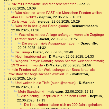
Nix mit Demokratie und Menschenrechten
-
Joe68
,
22.06.2025, 10:09
Was nützt es, wenn FAST alle Menschen Frieden wollen,
aber DIE nicht?!
-
neptun
,
22.06.2025, 16:31
Da ist was faul.
-
nereus
,
22.06.2025, 10:29
Was ich in bezug auf Fordo glaube
-
sensortimecom
,
22.06.2025, 11:26
Was willst mit der Anlage anfangen, wenn alle Zugänge
zerstört sind?
-
Joe68
,
22.06.2025, 11:51
Die werden viele Ausgaenge haben.
-
Dragonfly
,
22.06.2025, 14:32
zu Trump
-
Dieter
,
22.06.2025, 13:40
Noch knabbernd an
-
D-Marker
,
22.06.2025, 14:33
Wegens Tomys: Damalig schon Schrott, welcher erstmalig
1979 erwähnt wurde
-
D-Marker
,
22.06.2025, 14:56
kein Frieden auf der Welt, solange der Staat Israel als
Proxistaat der Angelsachsen existiert +1
-
mabraton
,
22.06.2025, 15:45
Und weiter in die Tiefe (auch @nereus)
-
D-Marker
,
22.06.2025, 16:51
Mein Standpunkt
-
mabraton
,
22.06.2025, 17:12
Alles richtig, Einspruch in nur einem Punkt.
-
neptun
,
22.06.2025, 17:19
Die Kreuzfahrer haben sich ca 200 Jahre gehalten,
kwT
-
Joe68
,
22.06.2025, 18:51