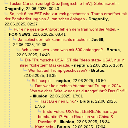
Tucker Carlson zerlegt Cruz [Englisch, oTmV]. Sehenswert!
-
Dragonfly
,
22.06.2025, 00:43
So, seit 6 pm EST wird zurueck geschossen. Trump eroeffnet mit
der Bombadierung von 3 iranischen Anlagen
-
Dragonfly
,
22.06.2025, 02:27
Für eine gezielte Antwort fehlen dem Iran wohl die Mittel.
-
FOX-NEWS
,
22.06.2025, 08:41
Ja, selbst der Irak kann nichts machen
-
Joe68
,
22.06.2025, 10:38
Ach komm, wer kann was mit 300 anfangen?
-
Brutus
,
22.06.2025, 14:40
Die "Trumpsche USA" IST die "deep state- USA", nur in
ihrer "koketten" Maskerade.
-
neptun
,
22.06.2025, 15:49
Wer hat auf Trump geschossen?
-
Brutus
,
22.06.2025, 16:38
Schauspiel.
-
neptun
,
22.06.2025, 16:50
Das war kein echtes Attentat auf Trump in 2024.
Von welcher Seite wurde es durchgeführt? Das Ohr!!!
-
Illusion
,
22.06.2025, 17:01
Hast Du einen Link?
-
Brutus
,
22.06.2025,
17:06
Erste Fotos: USA hat LEERE Atomanlage
bombardiert? Erste Reaktion von China &
Russland!
-
Illusion
,
22.06.2025, 18:34
Kann sein
-
Brutus
,
22.06.2025, 17:04