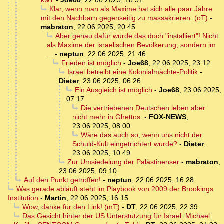
Klar, wenn man als Maxime hat sich alle paar Jahre
mit den Nachbarn gegenseitig zu massakrieren. (oT)
-
mabraton
,
22.06.2025, 20:45
Aber genau dafür wurde das doch "installiert"! Nicht
als Maxime der israelischen Bevölkerung, sondern im
...
-
neptun
,
22.06.2025, 21:46
Frieden ist möglich
-
Joe68
,
22.06.2025, 23:12
Israel betreibt eine Kolonialmächte-Politik
-
Dieter
,
23.06.2025, 06:26
Ein Ausgleich ist möglich
-
Joe68
,
23.06.2025,
07:17
Die vertriebenen Deutschen leben aber
nicht mehr in Ghettos.
-
FOX-NEWS
,
23.06.2025, 08:00
Wäre das auch so, wenn uns nicht der
Schuld-Kult eingetrichtert wurde?
-
Dieter
,
23.06.2025, 10:49
Zur Umsiedelung der Palästinenser
-
mabraton
,
23.06.2025, 09:10
Auf den Punkt getroffen!
-
neptun
,
22.06.2025, 16:28
Was gerade abläuft steht im Playbook von 2009 der Brookings
Institution
-
Martin
,
22.06.2025, 16:15
Wow, danke für den Link! (mT)
-
DT
,
22.06.2025, 22:39
Das Gesicht hinter der US Unterstützung für Israel: Michael