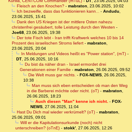
Kurilla, CENTCOM Commander (mTuL)
-
DT
,
23.06.2025, 04:03
Fleisch an den Knochen?
-
mabraton
,
23.06.2025, 10:02
Ich bezweifle, dass das funktionieren kann...
-
Andudu
,
23.06.2025, 15:41
Dank den US Kriegen ist der mittlere Osten nahezu
christenfrei gesäubert, tolle Leistung durch den Westen
-
Joe68
,
23.06.2025, 19:38
Der tote Fisch lebt - Iran trifft Kraftwerk welches 10 bis 14
Prozent des israelischen Stroms liefert
-
mabraton
,
23.06.2025, 20:04
In Meldungen und Videos heißt es "Power station", (mT)
-
DT
,
25.06.2025, 10:16
Du bist da näher dran - Israel ermordet drei
Generationen einer Familie
-
mabraton
,
26.06.2025, 09:52
Die Welt muss gar nichts.
-
FOX-NEWS
,
26.06.2025,
10:38
Man muss sich eben entscheiden ob man den Weg
in die Barberei möchte oder nicht. (oT)
-
mabraton
,
26.06.2025, 18:23
Auch diesen "Man" kenne ich nicht.
-
FOX-
NEWS
,
27.06.2025, 11:04
Hast Du Dich mal wieder verkrümelt? (oT)
-
mabraton
,
25.06.2025, 09:01
Will er die Kapitulationsurkunde (noch) nicht
unterschreiben? (oTnE)
-
stokk'
,
27.06.2025, 12:26