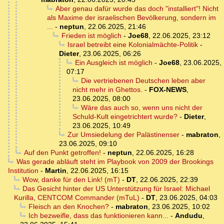
Aber genau dafür wurde das doch "installiert"! Nicht
als Maxime der israelischen Bevölkerung, sondern im
...
-
neptun
,
22.06.2025, 21:46
Frieden ist möglich
-
Joe68
,
22.06.2025, 23:12
Israel betreibt eine Kolonialmächte-Politik
-
Dieter
,
23.06.2025, 06:26
Ein Ausgleich ist möglich
-
Joe68
,
23.06.2025,
07:17
Die vertriebenen Deutschen leben aber
nicht mehr in Ghettos.
-
FOX-NEWS
,
23.06.2025, 08:00
Wäre das auch so, wenn uns nicht der
Schuld-Kult eingetrichtert wurde?
-
Dieter
,
23.06.2025, 10:49
Zur Umsiedelung der Palästinenser
-
mabraton
,
23.06.2025, 09:10
Auf den Punkt getroffen!
-
neptun
,
22.06.2025, 16:28
Was gerade abläuft steht im Playbook von 2009 der Brookings
Institution
-
Martin
,
22.06.2025, 16:15
Wow, danke für den Link! (mT)
-
DT
,
22.06.2025, 22:39
Das Gesicht hinter der US Unterstützung für Israel: Michael
Kurilla, CENTCOM Commander (mTuL)
-
DT
,
23.06.2025, 04:03
Fleisch an den Knochen?
-
mabraton
,
23.06.2025, 10:02
Ich bezweifle, dass das funktionieren kann...
-
Andudu
,