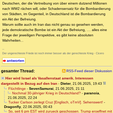
Deutschen, der die Vertreibung von über einem dutzend Millionen
nach WW2 rächen will, oder Schadensersatz für die Bombardierung
von Städten, im Gegenteil, in Deutschland ist die Bombardierung
ein Akt der Befreiung.
Warum sollte auch im Iran das nicht genau so gesehen werden,
jede demokratische Bombe ist ein Akt der Befreiung, .... alles eine
Frage der jeweiligen Perspektive, es gibt keine absoluten
Wahrheiten...
--
Der ungerechteste Friede ist noch immer besser als der gerechteste Krieg - Cicero
antworten
gesamter Thread:
RSS-Feed dieser Diskussion
Hier wird Israel als Vasallenstaat amerik. Interessen
dargestellt in Bezug auf den Iran
-
Dieter
,
21.06.2025, 19:43
Flüchtlinge
-
SevenSamurai
,
21.06.2025, 21:11
Nochmal 30-jähriger Krieg in Deutschland?
-
paranoia
,
21.06.2025, 22:24
Tucker Carlson zerlegt Cruz [Englisch, oTmV]. Sehenswert!
-
Dragonfly
,
22.06.2025, 00:43
So, seit 6 pm EST wird zurueck geschossen. Trump eroeffnet mit