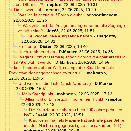
aber DIE nicht?!
-
neptun
,
22.06.2025, 16:31
Da ist was faul.
-
nereus
,
22.06.2025, 10:29
Was ich in bezug auf Fordo glaube
-
sensortimecom
,
22.06.2025, 11:26
Was willst mit der Anlage anfangen, wenn alle Zugänge
zerstört sind?
-
Joe68
,
22.06.2025, 11:51
Die werden viele Ausgaenge haben.
-
Dragonfly
,
22.06.2025, 14:32
zu Trump
-
Dieter
,
22.06.2025, 13:40
Noch knabbernd an
-
D-Marker
,
22.06.2025, 14:33
Wegens Tomys: Damalig schon Schrott, welcher erstmalig
1979 erwähnt wurde
-
D-Marker
,
22.06.2025, 14:56
kein Frieden auf der Welt, solange der Staat Israel als
Proxistaat der Angelsachsen existiert +1
-
mabraton
,
22.06.2025, 15:45
Und weiter in die Tiefe (auch @nereus)
-
D-Marker
,
22.06.2025, 16:51
Mein Standpunkt
-
mabraton
,
22.06.2025, 17:12
Alles richtig, Einspruch in nur einem Punkt.
-
neptun
,
22.06.2025, 17:19
Die Kreuzfahrer haben sich ca 200 Jahre gehalten,
kwT
-
Joe68
,
22.06.2025, 18:51
Klar, wenn man als Maxime hat sich alle paar Jahre
mit den Nachbarn gegenseitig zu massakrieren. (oT)
-
mabraton
,
22.06.2025, 20:45