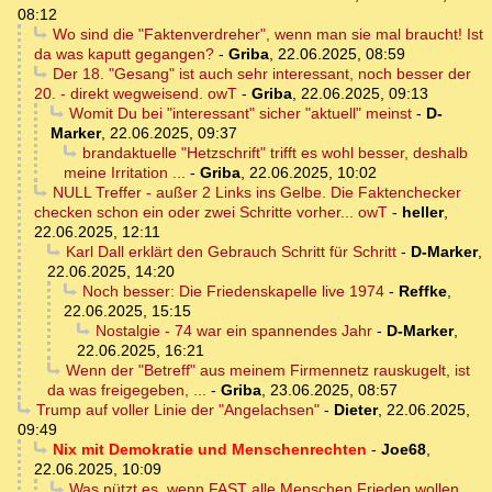
08:12
Wo sind die "Faktenverdreher", wenn man sie mal braucht! Ist
da was kaputt gegangen?
-
Griba
,
22.06.2025, 08:59
Der 18. "Gesang" ist auch sehr interessant, noch besser der
20. - direkt wegweisend. owT
-
Griba
,
22.06.2025, 09:13
Womit Du bei "interessant" sicher "aktuell" meinst
-
D-
Marker
,
22.06.2025, 09:37
brandaktuelle "Hetzschrift" trifft es wohl besser, deshalb
meine Irritation ...
-
Griba
,
22.06.2025, 10:02
NULL Treffer - außer 2 Links ins Gelbe. Die Faktenchecker
checken schon ein oder zwei Schritte vorher... owT
-
heller
,
22.06.2025, 12:11
Karl Dall erklärt den Gebrauch Schritt für Schritt
-
D-Marker
,
22.06.2025, 14:20
Noch besser: Die Friedenskapelle live 1974
-
Reffke
,
22.06.2025, 15:15
Nostalgie - 74 war ein spannendes Jahr
-
D-Marker
,
22.06.2025, 16:21
Wenn der "Betreff" aus meinem Firmennetz rauskugelt, ist
da was freigegeben, ...
-
Griba
,
23.06.2025, 08:57
Trump auf voller Linie der "Angelachsen"
-
Dieter
,
22.06.2025,
09:49
Nix mit Demokratie und Menschenrechten
-
Joe68
,
22.06.2025, 10:09
Was nützt es, wenn FAST alle Menschen Frieden wollen,