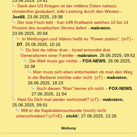
23.06.2025, 15:41
Dank den US Kriegen ist der mittlere Osten nahezu
christenfrei gesäubert, tolle Leistung durch den Westen
-
Joe68
,
23.06.2025, 19:38
Der tote Fisch lebt - Iran trifft Kraftwerk welches 10 bis 14
Prozent des israelischen Stroms liefert
-
mabraton
,
23.06.2025, 20:04
In Meldungen und Videos heißt es "Power station", (mT)
-
DT
,
25.06.2025, 10:16
Du bist da näher dran - Israel ermordet drei
Generationen einer Familie
-
mabraton
,
26.06.2025, 09:52
Die Welt muss gar nichts.
-
FOX-NEWS
,
26.06.2025,
10:38
Man muss sich eben entscheiden ob man den Weg
in die Barberei möchte oder nicht. (oT)
-
mabraton
,
26.06.2025, 18:23
Auch diesen "Man" kenne ich nicht.
-
FOX-NEWS
,
27.06.2025, 11:04
Hast Du Dich mal wieder verkrümelt? (oT)
-
mabraton
,
25.06.2025, 09:01
Will er die Kapitulationsurkunde (noch) nicht
unterschreiben? (oTnE)
-
stokk'
,
27.06.2025, 12:26
Werbung