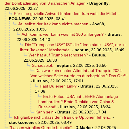
der Bombadierung von 3 iranischen Anlagen
-
Dragonfly
,
22.06.2025, 02:27
Für eine gezielte Antwort fehlen dem Iran wohl die Mittel.
-
FOX-NEWS
,
22.06.2025, 08:41
Ja, selbst der Irak kann nichts machen
-
Joe68
,
22.06.2025, 10:38
Ach komm, wer kann was mit 300 anfangen?
-
Brutus
,
22.06.2025, 14:40
Die "Trumpsche USA" IST die "deep state- USA", nur in
ihrer "koketten" Maskerade.
-
neptun
,
22.06.2025, 15:49
Wer hat auf Trump geschossen?
-
Brutus
,
22.06.2025, 16:38
Schauspiel.
-
neptun
,
22.06.2025, 16:50
Das war kein echtes Attentat auf Trump in 2024.
Von welcher Seite wurde es durchgeführt? Das Ohr!!!
-
Illusion
,
22.06.2025, 17:01
Hast Du einen Link?
-
Brutus
,
22.06.2025,
17:06
Erste Fotos: USA hat LEERE Atomanlage
bombardiert? Erste Reaktion von China &
Russland!
-
Illusion
,
22.06.2025, 18:34
Kann sein
-
Brutus
,
22.06.2025, 17:04
Ich glaube nicht, dass dem Iran die Optionen fehlen...
-
stocksorcerer
,
22.06.2025, 08:49
"Lassen wir alles Gerede beiseite"
-
D-Marker
,
22.06.2025,