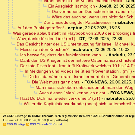
Israel betreibt eine Kolonialmächte-Politik
-
Diet
Ein Ausgleich ist möglich
-
Joe68
,
23.06.2025
Die vertriebenen Deutschen leben aber nich
Wäre das auch so, wenn uns nicht der Schul
Zur Umsiedelung der Palästinenser
-
mabraton
Auf den Punkt getroffen!
-
neptun
,
22.06.2025, 16:28
Was gerade abläuft steht im Playbook von 2009 der Brookings In
Wow, danke für den Link! (mT)
-
DT
,
22.06.2025, 22:39
Das Gesicht hinter der US Unterstützung für Israel: Michae
Fleisch an den Knochen?
-
mabraton
,
23.06.2025, 10:02
Ich bezweifle, dass das funktionieren kann...
-
Andudu
,
23.
Dank den US Kriegen ist der mittlere Osten nahezu christenf
Der tote Fisch lebt - Iran trifft Kraftwerk welches 10 bis 14 P
In Meldungen und Videos heißt es "Power station", (mT)
Du bist da näher dran - Israel ermordet drei Generation
Die Welt muss gar nichts.
-
FOX-NEWS
,
26.06.2025, 
Man muss sich eben entscheiden ob man den Weg in
Auch diesen "Man" kenne ich nicht.
-
FOX-NEWS
Hast Du Dich mal wieder verkrümelt? (oT)
-
mabraton
,
25.0
Will er die Kapitulationsurkunde (noch) nicht unterschrei
257337 Einträge in 18360 Threads, 975 registrierte Benutzer, 3216 Benutzer online (0 regi
Forumszeit: 06.08.2026, 03:23 (Europe/Berlin)
RSS Einträge
RSS Threads
Kontakt