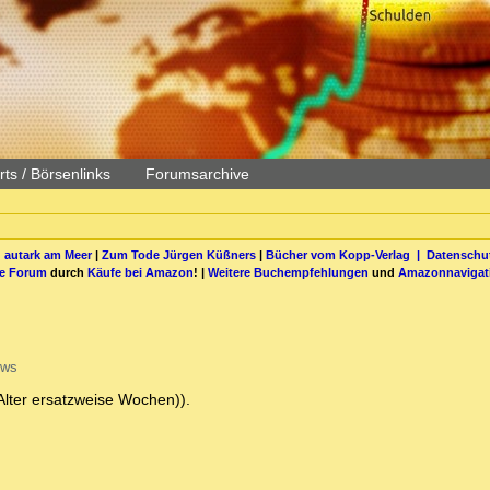
ts / Börsenlinks
Forumsarchive
 autark am Meer
|
Zum Tode Jürgen Küßners
|
Bücher vom Kopp-Verlag |
Datenschut
be Forum
durch
Käufe bei Amazon
! |
Weitere Buchempfehlungen
und
Amazonnavigat
ews
Alter ersatzweise Wochen)).