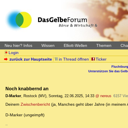
Neu hier? Infos
Wissen
Elliott-Wellen
Themen
Char
Login
zurück zur Hauptseite
in Thread öffnen
Ticker
Fluchtburg
Unterstützen Sie das Gel
Noch knabbernd an
D-Marker
,
Rostock (MV)
,
Sonntag, 22.06.2025, 14:33
@ nereus
6157 Vi
Deinem
Zwischenbericht
(ja, Manches geht über Jahre (in meinem 
D-Marker (ungeimpft)
--