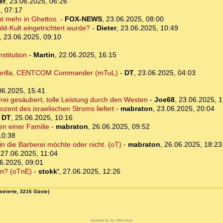
er
,
23.06.2025, 06:26
, 07:17
t mehr in Ghettos.
-
FOX-NEWS
,
23.06.2025, 08:00
d-Kult eingetrichtert wurde?
-
Dieter
,
23.06.2025, 10:49
,
23.06.2025, 09:10
stitution
-
Martin
,
22.06.2025, 16:15
l Kurilla, CENTCOM Commander (mTuL)
-
DT
,
23.06.2025, 04:03
06.2025, 15:41
rei gesäubert, tolle Leistung durch den Westen
-
Joe68
,
23.06.2025, 1
rozent des israelischen Stroms liefert
-
mabraton
,
23.06.2025, 20:04
-
DT
,
25.06.2025, 10:16
en einer Familie
-
mabraton
,
26.06.2025, 09:52
10:38
 die Barberei möchte oder nicht. (oT)
-
mabraton
,
26.06.2025, 18:23
,
27.06.2025, 11:04
6.2025, 09:01
ben? (oTnE)
-
stokk'
,
27.06.2025, 12:26
strierte, 3216 Gäste)
powered by my little forum