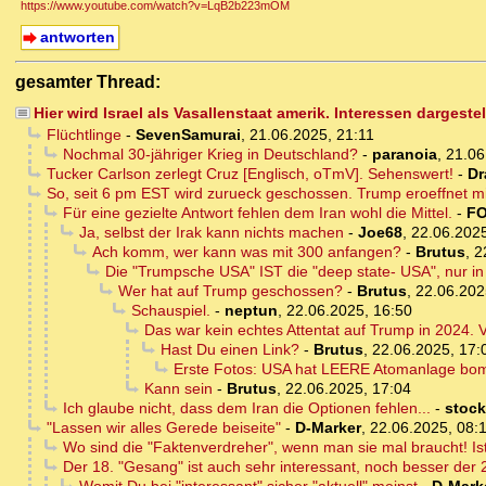
https://www.youtube.com/watch?v=LqB2b223mOM
antworten
gesamter Thread:
Hier wird Israel als Vasallenstaat amerik. Interessen dargestel
Flüchtlinge
-
SevenSamurai
,
21.06.2025, 21:11
Nochmal 30-jähriger Krieg in Deutschland?
-
paranoia
,
21.06
Tucker Carlson zerlegt Cruz [Englisch, oTmV]. Sehenswert!
-
Dr
So, seit 6 pm EST wird zurueck geschossen. Trump eroeffnet m
Für eine gezielte Antwort fehlen dem Iran wohl die Mittel.
-
F
Ja, selbst der Irak kann nichts machen
-
Joe68
,
22.06.2025
Ach komm, wer kann was mit 300 anfangen?
-
Brutus
,
2
Die "Trumpsche USA" IST die "deep state- USA", nur in
Wer hat auf Trump geschossen?
-
Brutus
,
22.06.202
Schauspiel.
-
neptun
,
22.06.2025, 16:50
Das war kein echtes Attentat auf Trump in 2024. 
Hast Du einen Link?
-
Brutus
,
22.06.2025, 17:
Erste Fotos: USA hat LEERE Atomanlage bomb
Kann sein
-
Brutus
,
22.06.2025, 17:04
Ich glaube nicht, dass dem Iran die Optionen fehlen...
-
stock
"Lassen wir alles Gerede beiseite"
-
D-Marker
,
22.06.2025, 08:
Wo sind die "Faktenverdreher", wenn man sie mal braucht! I
Der 18. "Gesang" ist auch sehr interessant, noch besser der 