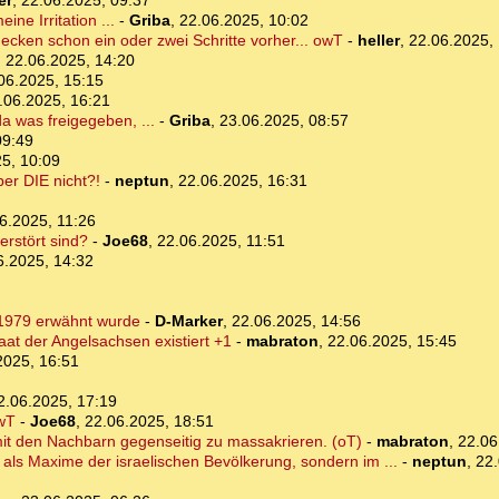
er
,
22.06.2025, 09:37
ine Irritation ...
-
Griba
,
22.06.2025, 10:02
ecken schon ein oder zwei Schritte vorher... owT
-
heller
,
22.06.2025, 
,
22.06.2025, 14:20
06.2025, 15:15
.06.2025, 16:21
a was freigegeben, ...
-
Griba
,
23.06.2025, 08:57
09:49
5, 10:09
er DIE nicht?!
-
neptun
,
22.06.2025, 16:31
6.2025, 11:26
erstört sind?
-
Joe68
,
22.06.2025, 11:51
6.2025, 14:32
 1979 erwähnt wurde
-
D-Marker
,
22.06.2025, 14:56
taat der Angelsachsen existiert +1
-
mabraton
,
22.06.2025, 15:45
2025, 16:51
2.06.2025, 17:19
kwT
-
Joe68
,
22.06.2025, 18:51
mit den Nachbarn gegenseitig zu massakrieren. (oT)
-
mabraton
,
22.06
t als Maxime der israelischen Bevölkerung, sondern im ...
-
neptun
,
22.