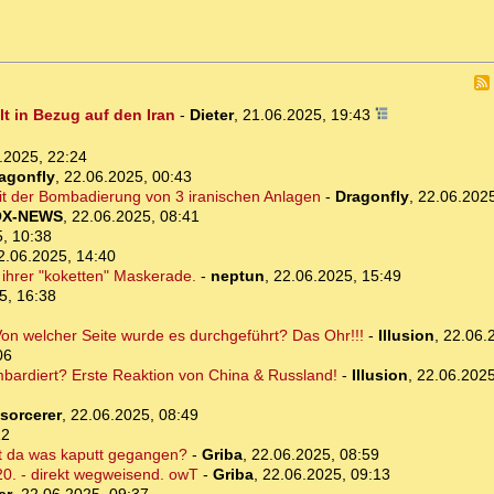
lt in Bezug auf den Iran
-
Dieter
,
21.06.2025, 19:43
.2025, 22:24
agonfly
,
22.06.2025, 00:43
it der Bombadierung von 3 iranischen Anlagen
-
Dragonfly
,
22.06.2025
OX-NEWS
,
22.06.2025, 08:41
, 10:38
2.06.2025, 14:40
 ihrer "koketten" Maskerade.
-
neptun
,
22.06.2025, 15:49
5, 16:38
Von welcher Seite wurde es durchgeführt? Das Ohr!!!
-
Illusion
,
22.06.
06
ardiert? Erste Reaktion von China & Russland!
-
Illusion
,
22.06.2025
sorcerer
,
22.06.2025, 08:49
12
st da was kaputt gegangen?
-
Griba
,
22.06.2025, 08:59
20. - direkt wegweisend. owT
-
Griba
,
22.06.2025, 09:13