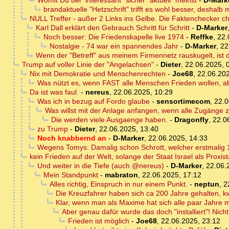
Womit Du bei "interessant" sicher "aktuell" meinst
-
D-Mark
brandaktuelle "Hetzschrift" trifft es wohl besser, deshalb me
NULL Treffer - außer 2 Links ins Gelbe. Die Faktenchecker ch
Karl Dall erklärt den Gebrauch Schritt für Schritt
-
D-Marker
Noch besser: Die Friedenskapelle live 1974
-
Reffke
,
22.
Nostalgie - 74 war ein spannendes Jahr
-
D-Marker
,
22
Wenn der "Betreff" aus meinem Firmennetz rauskugelt, ist d
Trump auf voller Linie der "Angelachsen"
-
Dieter
,
22.06.2025, 
Nix mit Demokratie und Menschenrechten
-
Joe68
,
22.06.202
Was nützt es, wenn FAST alle Menschen Frieden wollen, ab
Da ist was faul.
-
nereus
,
22.06.2025, 10:29
Was ich in bezug auf Fordo glaube
-
sensortimecom
,
22.0
Was willst mit der Anlage anfangen, wenn alle Zugänge z
Die werden viele Ausgaenge haben.
-
Dragonfly
,
22.0
zu Trump
-
Dieter
,
22.06.2025, 13:40
Noch knabbernd an
-
D-Marker
,
22.06.2025, 14:33
Wegens Tomys: Damalig schon Schrott, welcher erstmalig
kein Frieden auf der Welt, solange der Staat Israel als Proxis
Und weiter in die Tiefe (auch @nereus)
-
D-Marker
,
22.06.
Mein Standpunkt
-
mabraton
,
22.06.2025, 17:12
Alles richtig, Einspruch in nur einem Punkt.
-
neptun
,
2
Die Kreuzfahrer haben sich ca 200 Jahre gehalten, 
Klar, wenn man als Maxime hat sich alle paar Jahre 
Aber genau dafür wurde das doch "installiert"! Nich
Frieden ist möglich
-
Joe68
,
22.06.2025, 23:12