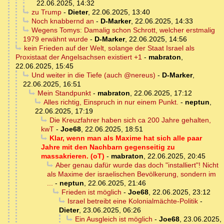
22.06.2025, 14:32
zu Trump
-
Dieter
,
22.06.2025, 13:40
Noch knabbernd an
-
D-Marker
,
22.06.2025, 14:33
Wegens Tomys: Damalig schon Schrott, welcher erstmalig
1979 erwähnt wurde
-
D-Marker
,
22.06.2025, 14:56
kein Frieden auf der Welt, solange der Staat Israel als
Proxistaat der Angelsachsen existiert +1
-
mabraton
,
22.06.2025, 15:45
Und weiter in die Tiefe (auch @nereus)
-
D-Marker
,
22.06.2025, 16:51
Mein Standpunkt
-
mabraton
,
22.06.2025, 17:12
Alles richtig, Einspruch in nur einem Punkt.
-
neptun
,
22.06.2025, 17:19
Die Kreuzfahrer haben sich ca 200 Jahre gehalten,
kwT
-
Joe68
,
22.06.2025, 18:51
Klar, wenn man als Maxime hat sich alle paar
Jahre mit den Nachbarn gegenseitig zu
massakrieren. (oT)
-
mabraton
,
22.06.2025, 20:45
Aber genau dafür wurde das doch "installiert"! Nicht
als Maxime der israelischen Bevölkerung, sondern im
...
-
neptun
,
22.06.2025, 21:46
Frieden ist möglich
-
Joe68
,
22.06.2025, 23:12
Israel betreibt eine Kolonialmächte-Politik
-
Dieter
,
23.06.2025, 06:26
Ein Ausgleich ist möglich
-
Joe68
,
23.06.2025,