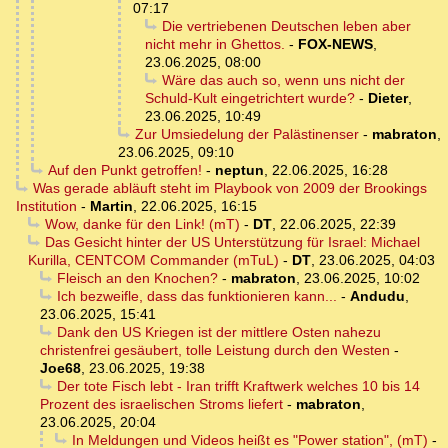
07:17
Die vertriebenen Deutschen leben aber
nicht mehr in Ghettos.
-
FOX-NEWS
,
23.06.2025, 08:00
Wäre das auch so, wenn uns nicht der
Schuld-Kult eingetrichtert wurde?
-
Dieter
,
23.06.2025, 10:49
Zur Umsiedelung der Palästinenser
-
mabraton
,
23.06.2025, 09:10
Auf den Punkt getroffen!
-
neptun
,
22.06.2025, 16:28
Was gerade abläuft steht im Playbook von 2009 der Brookings
Institution
-
Martin
,
22.06.2025, 16:15
Wow, danke für den Link! (mT)
-
DT
,
22.06.2025, 22:39
Das Gesicht hinter der US Unterstützung für Israel: Michael
Kurilla, CENTCOM Commander (mTuL)
-
DT
,
23.06.2025, 04:03
Fleisch an den Knochen?
-
mabraton
,
23.06.2025, 10:02
Ich bezweifle, dass das funktionieren kann...
-
Andudu
,
23.06.2025, 15:41
Dank den US Kriegen ist der mittlere Osten nahezu
christenfrei gesäubert, tolle Leistung durch den Westen
-
Joe68
,
23.06.2025, 19:38
Der tote Fisch lebt - Iran trifft Kraftwerk welches 10 bis 14
Prozent des israelischen Stroms liefert
-
mabraton
,
23.06.2025, 20:04
In Meldungen und Videos heißt es "Power station", (mT)
-