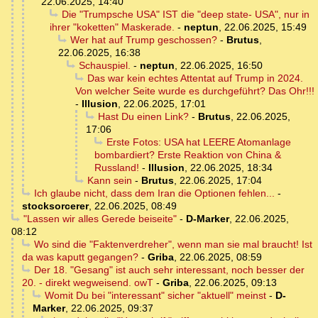
22.06.2025, 14:40
Die "Trumpsche USA" IST die "deep state- USA", nur in
ihrer "koketten" Maskerade.
-
neptun
,
22.06.2025, 15:49
Wer hat auf Trump geschossen?
-
Brutus
,
22.06.2025, 16:38
Schauspiel.
-
neptun
,
22.06.2025, 16:50
Das war kein echtes Attentat auf Trump in 2024.
Von welcher Seite wurde es durchgeführt? Das Ohr!!!
-
Illusion
,
22.06.2025, 17:01
Hast Du einen Link?
-
Brutus
,
22.06.2025,
17:06
Erste Fotos: USA hat LEERE Atomanlage
bombardiert? Erste Reaktion von China &
Russland!
-
Illusion
,
22.06.2025, 18:34
Kann sein
-
Brutus
,
22.06.2025, 17:04
Ich glaube nicht, dass dem Iran die Optionen fehlen...
-
stocksorcerer
,
22.06.2025, 08:49
"Lassen wir alles Gerede beiseite"
-
D-Marker
,
22.06.2025,
08:12
Wo sind die "Faktenverdreher", wenn man sie mal braucht! Ist
da was kaputt gegangen?
-
Griba
,
22.06.2025, 08:59
Der 18. "Gesang" ist auch sehr interessant, noch besser der
20. - direkt wegweisend. owT
-
Griba
,
22.06.2025, 09:13
Womit Du bei "interessant" sicher "aktuell" meinst
-
D-
Marker
,
22.06.2025, 09:37