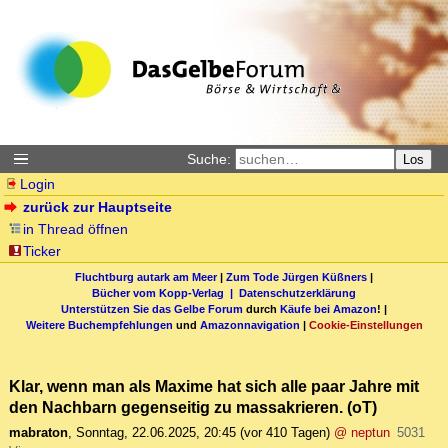
Suche:
Los
Login
zurück zur Hauptseite
in Thread öffnen
Ticker
Fluchtburg autark am Meer
|
Zum Tode Jürgen Küßners
|
Bücher vom Kopp-Verlag |
Datenschutzerklärung
Unterstützen Sie das Gelbe Forum
durch
Käufe bei Amazon
! |
Weitere Buchempfehlungen
und
Amazonnavigation
|
Cookie-Einstellungen
Klar, wenn man als Maxime hat sich alle paar Jahre mit
den Nachbarn gegenseitig zu massakrieren. (oT)
mabraton
,
Sonntag, 22.06.2025, 20:45
(vor 410 Tagen)
@ neptun
5031