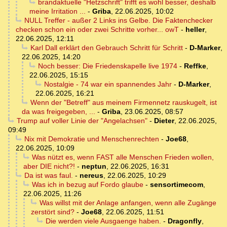
brandaktuelle "Hetzschrift" trifft es wohl besser, deshalb
meine Irritation ...
-
Griba
,
22.06.2025, 10:02
NULL Treffer - außer 2 Links ins Gelbe. Die Faktenchecker
checken schon ein oder zwei Schritte vorher... owT
-
heller
,
22.06.2025, 12:11
Karl Dall erklärt den Gebrauch Schritt für Schritt
-
D-Marker
,
22.06.2025, 14:20
Noch besser: Die Friedenskapelle live 1974
-
Reffke
,
22.06.2025, 15:15
Nostalgie - 74 war ein spannendes Jahr
-
D-Marker
,
22.06.2025, 16:21
Wenn der "Betreff" aus meinem Firmennetz rauskugelt, ist
da was freigegeben, ...
-
Griba
,
23.06.2025, 08:57
Trump auf voller Linie der "Angelachsen"
-
Dieter
,
22.06.2025,
09:49
Nix mit Demokratie und Menschenrechten
-
Joe68
,
22.06.2025, 10:09
Was nützt es, wenn FAST alle Menschen Frieden wollen,
aber DIE nicht?!
-
neptun
,
22.06.2025, 16:31
Da ist was faul.
-
nereus
,
22.06.2025, 10:29
Was ich in bezug auf Fordo glaube
-
sensortimecom
,
22.06.2025, 11:26
Was willst mit der Anlage anfangen, wenn alle Zugänge
zerstört sind?
-
Joe68
,
22.06.2025, 11:51
Die werden viele Ausgaenge haben.
-
Dragonfly
,