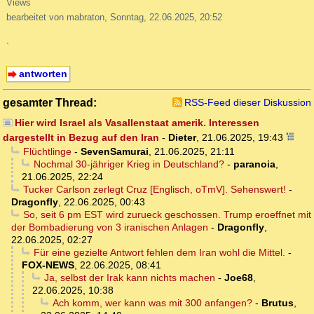
Views
bearbeitet von mabraton, Sonntag, 22.06.2025, 20:52
.
antworten
gesamter Thread:
RSS-Feed dieser Diskussion
Hier wird Israel als Vasallenstaat amerik. Interessen
dargestellt in Bezug auf den Iran
-
Dieter
,
21.06.2025, 19:43
Flüchtlinge
-
SevenSamurai
,
21.06.2025, 21:11
Nochmal 30-jähriger Krieg in Deutschland?
-
paranoia
,
21.06.2025, 22:24
Tucker Carlson zerlegt Cruz [Englisch, oTmV]. Sehenswert!
-
Dragonfly
,
22.06.2025, 00:43
So, seit 6 pm EST wird zurueck geschossen. Trump eroeffnet mit
der Bombadierung von 3 iranischen Anlagen
-
Dragonfly
,
22.06.2025, 02:27
Für eine gezielte Antwort fehlen dem Iran wohl die Mittel.
-
FOX-NEWS
,
22.06.2025, 08:41
Ja, selbst der Irak kann nichts machen
-
Joe68
,
22.06.2025, 10:38
Ach komm, wer kann was mit 300 anfangen?
-
Brutus
,