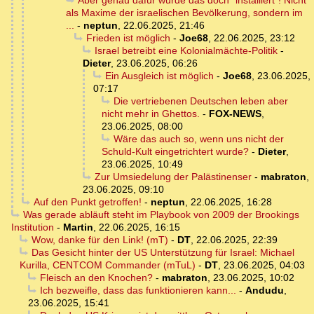
Aber genau dafür wurde das doch "installiert"! Nicht
als Maxime der israelischen Bevölkerung, sondern im
...
-
neptun
,
22.06.2025, 21:46
Frieden ist möglich
-
Joe68
,
22.06.2025, 23:12
Israel betreibt eine Kolonialmächte-Politik
-
Dieter
,
23.06.2025, 06:26
Ein Ausgleich ist möglich
-
Joe68
,
23.06.2025,
07:17
Die vertriebenen Deutschen leben aber
nicht mehr in Ghettos.
-
FOX-NEWS
,
23.06.2025, 08:00
Wäre das auch so, wenn uns nicht der
Schuld-Kult eingetrichtert wurde?
-
Dieter
,
23.06.2025, 10:49
Zur Umsiedelung der Palästinenser
-
mabraton
,
23.06.2025, 09:10
Auf den Punkt getroffen!
-
neptun
,
22.06.2025, 16:28
Was gerade abläuft steht im Playbook von 2009 der Brookings
Institution
-
Martin
,
22.06.2025, 16:15
Wow, danke für den Link! (mT)
-
DT
,
22.06.2025, 22:39
Das Gesicht hinter der US Unterstützung für Israel: Michael
Kurilla, CENTCOM Commander (mTuL)
-
DT
,
23.06.2025, 04:03
Fleisch an den Knochen?
-
mabraton
,
23.06.2025, 10:02
Ich bezweifle, dass das funktionieren kann...
-
Andudu
,
23.06.2025, 15:41