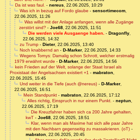
Da ist was faul.
-
nereus
,
22.06.2025, 10:29
Was ich in bezug auf Fordo glaube
-
sensortimecom
,
22.06.2025, 11:26
Was willst mit der Anlage anfangen, wenn alle Zugänge
zerstört sind?
-
Joe68
,
22.06.2025, 11:51
Die werden viele Ausgaenge haben.
-
Dragonfly
,
22.06.2025, 14:32
zu Trump
-
Dieter
,
22.06.2025, 13:40
Noch knabbernd an
-
D-Marker
,
22.06.2025, 14:33
Wegens Tomys: Damalig schon Schrott, welcher erstmalig
1979 erwähnt wurde
-
D-Marker
,
22.06.2025, 14:56
kein Frieden auf der Welt, solange der Staat Israel als
Proxistaat der Angelsachsen existiert +1
-
mabraton
,
22.06.2025, 15:45
Und weiter in die Tiefe (auch @nereus)
-
D-Marker
,
22.06.2025, 16:51
Mein Standpunkt
-
mabraton
,
22.06.2025, 17:12
Alles richtig, Einspruch in nur einem Punkt.
-
neptun
,
22.06.2025, 17:19
Die Kreuzfahrer haben sich ca 200 Jahre gehalten,
kwT
-
Joe68
,
22.06.2025, 18:51
Klar, wenn man als Maxime hat sich alle paar Jahre
mit den Nachbarn gegenseitig zu massakrieren. (oT)
-
mabraton
,
22.06.2025, 20:45