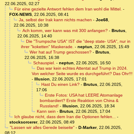
22.06.2025, 02:27
Für eine gezielte Antwort fehlen dem Iran wohl die Mittel.
-
FOX-NEWS
,
22.06.2025, 08:41
Ja, selbst der Irak kann nichts machen
-
Joe68
,
22.06.2025, 10:38
Ach komm, wer kann was mit 300 anfangen?
-
Brutus
,
22.06.2025, 14:40
Die "Trumpsche USA" IST die "deep state- USA", nur in
ihrer "koketten" Maskerade.
-
neptun
,
22.06.2025, 15:49
Wer hat auf Trump geschossen?
-
Brutus
,
22.06.2025, 16:38
Schauspiel.
-
neptun
,
22.06.2025, 16:50
Das war kein echtes Attentat auf Trump in 2024.
Von welcher Seite wurde es durchgeführt? Das Ohr!!!
-
Illusion
,
22.06.2025, 17:01
Hast Du einen Link?
-
Brutus
,
22.06.2025,
17:06
Erste Fotos: USA hat LEERE Atomanlage
bombardiert? Erste Reaktion von China &
Russland!
-
Illusion
,
22.06.2025, 18:34
Kann sein
-
Brutus
,
22.06.2025, 17:04
Ich glaube nicht, dass dem Iran die Optionen fehlen...
-
stocksorcerer
,
22.06.2025, 08:49
"Lassen wir alles Gerede beiseite"
-
D-Marker
,
22.06.2025,
08:12