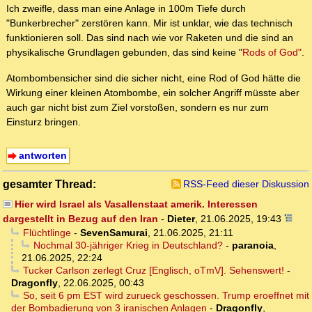
Ich zweifle, dass man eine Anlage in 100m Tiefe durch
"Bunkerbrecher" zerstören kann. Mir ist unklar, wie das technisch
funktionieren soll. Das sind nach wie vor Raketen und die sind an
physikalische Grundlagen gebunden, das sind keine "
Rods of God"
.
Atombombensicher sind die sicher nicht, eine Rod of God hätte die
Wirkung einer kleinen Atombombe, ein solcher Angriff müsste aber
auch gar nicht bist zum Ziel vorstoßen, sondern es nur zum
Einsturz bringen.
antworten
gesamter Thread:
RSS-Feed dieser Diskussion
Hier wird Israel als Vasallenstaat amerik. Interessen
dargestellt in Bezug auf den Iran
-
Dieter
,
21.06.2025, 19:43
Flüchtlinge
-
SevenSamurai
,
21.06.2025, 21:11
Nochmal 30-jähriger Krieg in Deutschland?
-
paranoia
,
21.06.2025, 22:24
Tucker Carlson zerlegt Cruz [Englisch, oTmV]. Sehenswert!
-
Dragonfly
,
22.06.2025, 00:43
So, seit 6 pm EST wird zurueck geschossen. Trump eroeffnet mit
der Bombadierung von 3 iranischen Anlagen
-
Dragonfly
,