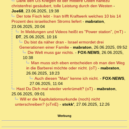
Dank den US Kriegen ist der mittlere Osten nahezu
christenfrei gesäubert, tolle Leistung durch den Westen
-
Joe68
,
23.06.2025, 19:38
Der tote Fisch lebt - Iran trifft Kraftwerk welches 10 bis 14
Prozent des israelischen Stroms liefert
-
mabraton
,
23.06.2025, 20:04
In Meldungen und Videos heißt es "Power station", (mT)
-
DT
,
25.06.2025, 10:16
Du bist da näher dran - Israel ermordet drei
Generationen einer Familie
-
mabraton
,
26.06.2025, 09:52
Die Welt muss gar nichts.
-
FOX-NEWS
,
26.06.2025,
10:38
Man muss sich eben entscheiden ob man den Weg
in die Barberei möchte oder nicht. (oT)
-
mabraton
,
26.06.2025, 18:23
Auch diesen "Man" kenne ich nicht.
-
FOX-NEWS
,
27.06.2025, 11:04
Hast Du Dich mal wieder verkrümelt? (oT)
-
mabraton
,
25.06.2025, 09:01
Will er die Kapitulationsurkunde (noch) nicht
unterschreiben? (oTnE)
-
stokk'
,
27.06.2025, 12:26
Werbung