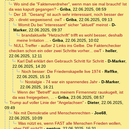
Wo sind die "Faktenverdreher", wenn man sie mal braucht! Ist
da was kaputt gegangen?
-
Griba
,
22.06.2025, 08:59
Der 18. "Gesang" ist auch sehr interessant, noch besser der
20. - direkt wegweisend. owT
-
Griba
,
22.06.2025, 09:13
Womit Du bei "interessant" sicher "aktuell" meinst
-
D-
Marker
,
22.06.2025, 09:37
brandaktuelle "Hetzschrift" trifft es wohl besser, deshalb
meine Irritation ...
-
Griba
,
22.06.2025, 10:02
NULL Treffer - außer 2 Links ins Gelbe. Die Faktenchecker
checken schon ein oder zwei Schritte vorher... owT
-
heller
,
22.06.2025, 12:11
Karl Dall erklärt den Gebrauch Schritt für Schritt
-
D-Marker
,
22.06.2025, 14:20
Noch besser: Die Friedenskapelle live 1974
-
Reffke
,
22.06.2025, 15:15
Nostalgie - 74 war ein spannendes Jahr
-
D-Marker
,
22.06.2025, 16:21
Wenn der "Betreff" aus meinem Firmennetz rauskugelt, ist
da was freigegeben, ...
-
Griba
,
23.06.2025, 08:57
Trump auf voller Linie der "Angelachsen"
-
Dieter
,
22.06.2025,
09:49
Nix mit Demokratie und Menschenrechten
-
Joe68
,
22.06.2025, 10:09
Was nützt es, wenn FAST alle Menschen Frieden wollen,
aber DIE nicht?!
-
neptun
,
22.06.2025, 16:31