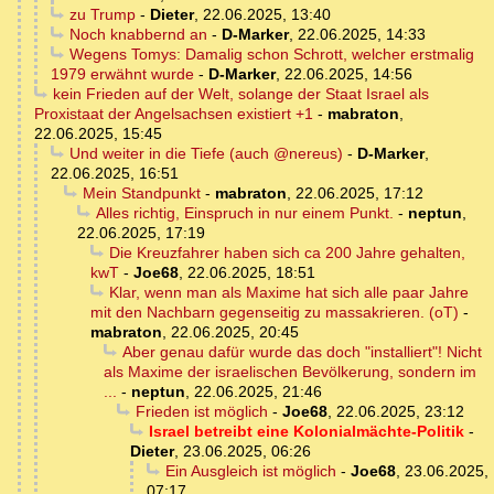
zu Trump
-
Dieter
,
22.06.2025, 13:40
Noch knabbernd an
-
D-Marker
,
22.06.2025, 14:33
Wegens Tomys: Damalig schon Schrott, welcher erstmalig
1979 erwähnt wurde
-
D-Marker
,
22.06.2025, 14:56
kein Frieden auf der Welt, solange der Staat Israel als
Proxistaat der Angelsachsen existiert +1
-
mabraton
,
22.06.2025, 15:45
Und weiter in die Tiefe (auch @nereus)
-
D-Marker
,
22.06.2025, 16:51
Mein Standpunkt
-
mabraton
,
22.06.2025, 17:12
Alles richtig, Einspruch in nur einem Punkt.
-
neptun
,
22.06.2025, 17:19
Die Kreuzfahrer haben sich ca 200 Jahre gehalten,
kwT
-
Joe68
,
22.06.2025, 18:51
Klar, wenn man als Maxime hat sich alle paar Jahre
mit den Nachbarn gegenseitig zu massakrieren. (oT)
-
mabraton
,
22.06.2025, 20:45
Aber genau dafür wurde das doch "installiert"! Nicht
als Maxime der israelischen Bevölkerung, sondern im
...
-
neptun
,
22.06.2025, 21:46
Frieden ist möglich
-
Joe68
,
22.06.2025, 23:12
Israel betreibt eine Kolonialmächte-Politik
-
Dieter
,
23.06.2025, 06:26
Ein Ausgleich ist möglich
-
Joe68
,
23.06.2025,
07:17