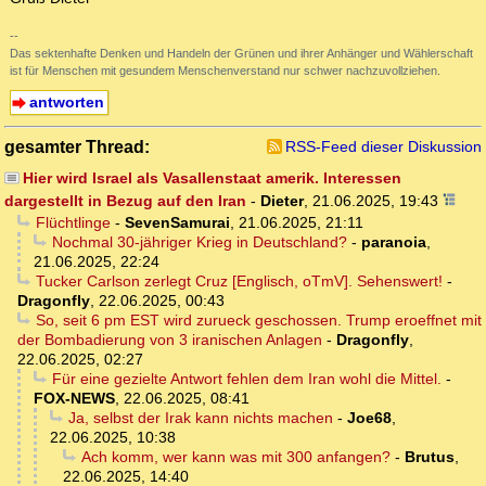
--
Das sektenhafte Denken und Handeln der Grünen und ihrer Anhänger und Wählerschaft
ist für Menschen mit gesundem Menschenverstand nur schwer nachzuvollziehen.
antworten
gesamter Thread:
RSS-Feed dieser Diskussion
Hier wird Israel als Vasallenstaat amerik. Interessen
dargestellt in Bezug auf den Iran
-
Dieter
,
21.06.2025, 19:43
Flüchtlinge
-
SevenSamurai
,
21.06.2025, 21:11
Nochmal 30-jähriger Krieg in Deutschland?
-
paranoia
,
21.06.2025, 22:24
Tucker Carlson zerlegt Cruz [Englisch, oTmV]. Sehenswert!
-
Dragonfly
,
22.06.2025, 00:43
So, seit 6 pm EST wird zurueck geschossen. Trump eroeffnet mit
der Bombadierung von 3 iranischen Anlagen
-
Dragonfly
,
22.06.2025, 02:27
Für eine gezielte Antwort fehlen dem Iran wohl die Mittel.
-
FOX-NEWS
,
22.06.2025, 08:41
Ja, selbst der Irak kann nichts machen
-
Joe68
,
22.06.2025, 10:38
Ach komm, wer kann was mit 300 anfangen?
-
Brutus
,
22.06.2025, 14:40