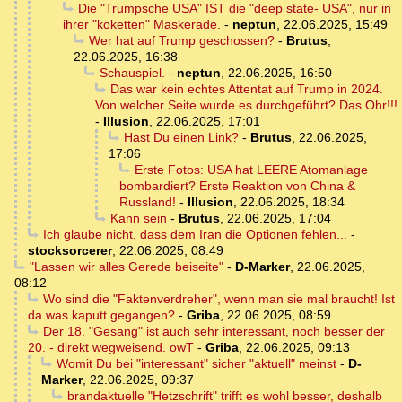
Die "Trumpsche USA" IST die "deep state- USA", nur in
ihrer "koketten" Maskerade.
-
neptun
,
22.06.2025, 15:49
Wer hat auf Trump geschossen?
-
Brutus
,
22.06.2025, 16:38
Schauspiel.
-
neptun
,
22.06.2025, 16:50
Das war kein echtes Attentat auf Trump in 2024.
Von welcher Seite wurde es durchgeführt? Das Ohr!!!
-
Illusion
,
22.06.2025, 17:01
Hast Du einen Link?
-
Brutus
,
22.06.2025,
17:06
Erste Fotos: USA hat LEERE Atomanlage
bombardiert? Erste Reaktion von China &
Russland!
-
Illusion
,
22.06.2025, 18:34
Kann sein
-
Brutus
,
22.06.2025, 17:04
Ich glaube nicht, dass dem Iran die Optionen fehlen...
-
stocksorcerer
,
22.06.2025, 08:49
"Lassen wir alles Gerede beiseite"
-
D-Marker
,
22.06.2025,
08:12
Wo sind die "Faktenverdreher", wenn man sie mal braucht! Ist
da was kaputt gegangen?
-
Griba
,
22.06.2025, 08:59
Der 18. "Gesang" ist auch sehr interessant, noch besser der
20. - direkt wegweisend. owT
-
Griba
,
22.06.2025, 09:13
Womit Du bei "interessant" sicher "aktuell" meinst
-
D-
Marker
,
22.06.2025, 09:37
brandaktuelle "Hetzschrift" trifft es wohl besser, deshalb