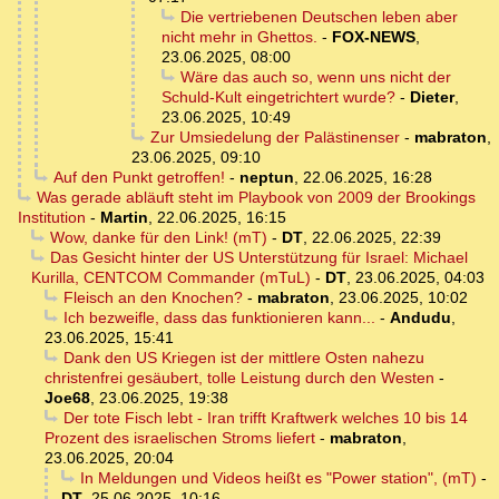
Die vertriebenen Deutschen leben aber
nicht mehr in Ghettos.
-
FOX-NEWS
,
23.06.2025, 08:00
Wäre das auch so, wenn uns nicht der
Schuld-Kult eingetrichtert wurde?
-
Dieter
,
23.06.2025, 10:49
Zur Umsiedelung der Palästinenser
-
mabraton
,
23.06.2025, 09:10
Auf den Punkt getroffen!
-
neptun
,
22.06.2025, 16:28
Was gerade abläuft steht im Playbook von 2009 der Brookings
Institution
-
Martin
,
22.06.2025, 16:15
Wow, danke für den Link! (mT)
-
DT
,
22.06.2025, 22:39
Das Gesicht hinter der US Unterstützung für Israel: Michael
Kurilla, CENTCOM Commander (mTuL)
-
DT
,
23.06.2025, 04:03
Fleisch an den Knochen?
-
mabraton
,
23.06.2025, 10:02
Ich bezweifle, dass das funktionieren kann...
-
Andudu
,
23.06.2025, 15:41
Dank den US Kriegen ist der mittlere Osten nahezu
christenfrei gesäubert, tolle Leistung durch den Westen
-
Joe68
,
23.06.2025, 19:38
Der tote Fisch lebt - Iran trifft Kraftwerk welches 10 bis 14
Prozent des israelischen Stroms liefert
-
mabraton
,
23.06.2025, 20:04
In Meldungen und Videos heißt es "Power station", (mT)
-
DT
,
25.06.2025, 10:16