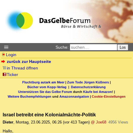
Suche:
Los
Login
zurück zur Hauptseite
in Thread öffnen
Ticker
Fluchtburg autark am Meer
|
Zum Tode Jürgen Küßners
|
Bücher vom Kopp-Verlag |
Datenschutzerklärung
Unterstützen Sie das Gelbe Forum
durch
Käufe bei Amazon
! |
Weitere Buchempfehlungen
und
Amazonnavigation
|
Cookie-Einstellungen
Israel betreibt eine Kolonialmächte-Politik
Dieter
,
Montag, 23.06.2025, 06:26
(vor 413 Tagen)
@ Joe68
4956 Views
Hallo,