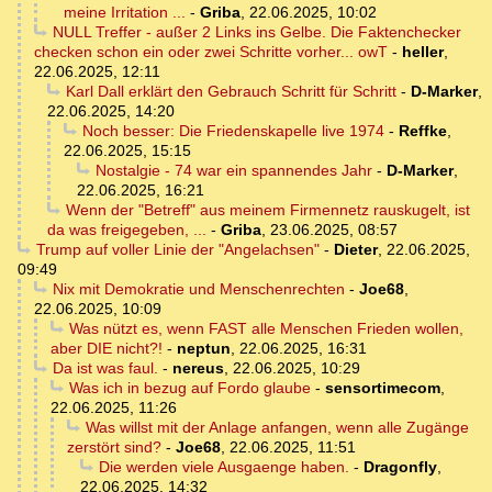
meine Irritation ...
-
Griba
,
22.06.2025, 10:02
NULL Treffer - außer 2 Links ins Gelbe. Die Faktenchecker
checken schon ein oder zwei Schritte vorher... owT
-
heller
,
22.06.2025, 12:11
Karl Dall erklärt den Gebrauch Schritt für Schritt
-
D-Marker
,
22.06.2025, 14:20
Noch besser: Die Friedenskapelle live 1974
-
Reffke
,
22.06.2025, 15:15
Nostalgie - 74 war ein spannendes Jahr
-
D-Marker
,
22.06.2025, 16:21
Wenn der "Betreff" aus meinem Firmennetz rauskugelt, ist
da was freigegeben, ...
-
Griba
,
23.06.2025, 08:57
Trump auf voller Linie der "Angelachsen"
-
Dieter
,
22.06.2025,
09:49
Nix mit Demokratie und Menschenrechten
-
Joe68
,
22.06.2025, 10:09
Was nützt es, wenn FAST alle Menschen Frieden wollen,
aber DIE nicht?!
-
neptun
,
22.06.2025, 16:31
Da ist was faul.
-
nereus
,
22.06.2025, 10:29
Was ich in bezug auf Fordo glaube
-
sensortimecom
,
22.06.2025, 11:26
Was willst mit der Anlage anfangen, wenn alle Zugänge
zerstört sind?
-
Joe68
,
22.06.2025, 11:51
Die werden viele Ausgaenge haben.
-
Dragonfly
,
22.06.2025, 14:32